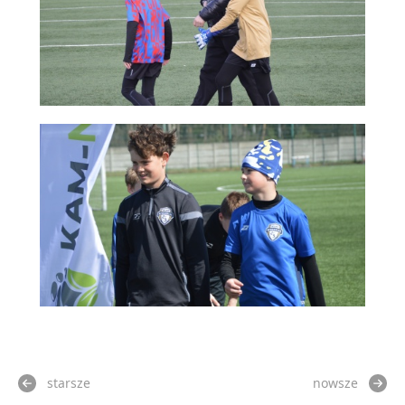
starsze
nowsze