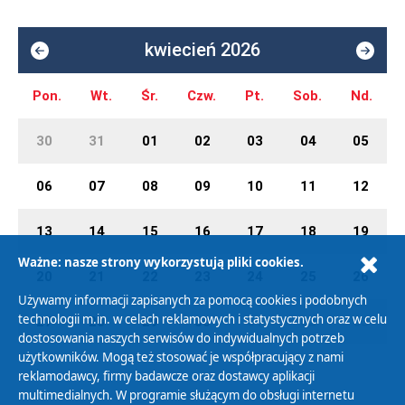
kwiecień 2026
Pon.
Wt.
Śr.
Czw.
Pt.
Sob.
Nd.
30
31
01
02
03
04
05
06
07
08
09
10
11
12
13
14
15
16
17
18
19
Ważne: nasze strony wykorzystują pliki cookies.
20
21
22
23
24
25
26
Używamy informacji zapisanych za pomocą cookies i podobnych
technologii m.in. w celach reklamowych i statystycznych oraz w celu
27
28
29
30
01
02
03
dostosowania naszych serwisów do indywidualnych potrzeb
użytkowników. Mogą też stosować je współpracujący z nami
reklamodawcy, firmy badawcze oraz dostawcy aplikacji
multimedialnych. W programie służącym do obsługi internetu