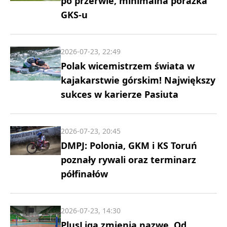
po przerwie, minimalna porażka
GKS-u
2026-07-23, 22:49
Polak wicemistrzem świata w
kajakarstwie górskim! Największy
sukces w karierze Pasiuta
2026-07-23, 20:45
DMPJ: Polonia, GKM i KS Toruń
poznały rywali oraz terminarz
półfinałów
2026-07-23, 14:30
PlusLiga zmienia nazwę. Od