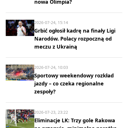
nowa Olimpia?
2026-07-24, 15:14
Grbić ogłosił kadrę na finały Ligi
Narodów. Polacy rozpoczną od
meczu z Ukrainą
2026-07-24, 10:03
Sportowy weekendowy rozkład
jazdy – co czeka regionalne
zespoły?
2026-07-23, 23:22
Eliminacje LK: Trzy gole Rakowa