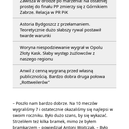
Zawisza w drodze po marzenia! Na ostatniej
prostej do finału PP zmierzy się z Górnikiem
Zabrze. Relacja w PR PiK
Astoria Bydgoszcz z przełamaniem.
Teoretycznie dużo słabszy rywal postawił
twarde warunki
Woryna niespodziewanie wygrał w Opolu
Złoty Kask. Słaby występ żużlowców z
naszego regionu
Anwil z cenną wygraną przed własną
publicznością. Bardzo dobra druga połowa
„Rottweilerów”
– Poszło nam bardzo dobrze. Na 10 meczów
wygraliśmy 7 i ostatecznie okazaliśmy się najlepsi w
swoim roczniku. Było dużo szans, by się wykazać.
Strzeliłem też kilka bramek, mimo że byłem
bramkarzem – powiedział Antoni Wojtczak. – Było