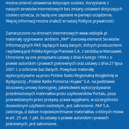
można zmienić ustawienia dotyczące cookies. Korzystanie z
Polityka Prywatności
naszych serwisów internetowych bez zmiany ustawień dotyczących
Zasady korzystania z Serwisu
cookies oznacza, że będą one zapisane w pamięci urządzenia.
Więcej informacji można znaleźć w naszej
Polityce prywatności
Organizacje Pożytku Publicznego
Cyfryzacja DAB+
Zamieszczone na stronach internetowych www.radiopik.pl
materiały sygnowane skrótem „PAP” stanowią element Serwisów
Polityka ochrony danych osobowych
Informacyjnych PAP, będących bazą danych, których producentem
Abonament
i wydawcą jest Polska Agencja Prasowa S.A. z siedzibą w Warszawie.
Zamówienia publiczne
Chronione są one przepisami ustawy z dnia 4 lutego 1994 r. o
prawie autorskim i prawach pokrewnych oraz ustawy z dnia 27 lipca
2001 r. o ochronie baz danych. Powyższe materiały
Biuletyn Informacji Publicznej
wykorzystywane są przez Polskie Radio Regionalną Rozgłośnię w
Bydgoszczy „Polskie Radio Pomorza i Kujaw” S.A. na podstawie
stosownej umowy licencyjnej. Jakiekolwiek wykorzystywanie
przedmiotowych materiałów przez użytkowników Portalu, poza
przewidzianymi przez przepisy prawa wyjątkami, w szczególności
dozwolonym użytkiem osobistym, jest zabronione. PAP S.A.
zastrzega, iż dalsze rozpowszechnianie materiałów, o których mowa
w art. 25 ust. 1 pkt. b) ustawy o prawie autorskim i prawach
pokrewnych, jest zabronione.