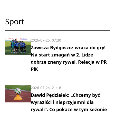
Sport
2026-07-25, 07:30
Zawisza Bydgoszcz wraca do gry!
Na start zmagań w 2. Lidze
dobrze znany rywal. Relacja w PR
PiK
2026-07-24, 21:16
Dawid Pędziałek: „Chcemy być
wyraziści i nieprzyjemni dla
rywali”. Co pokaże w tym sezonie