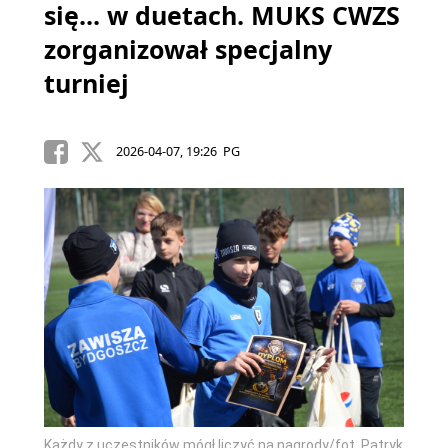
się... w duetach. MUKS CWZS
zorganizował specjalny
turniej
2026-04-07, 19:26 PG
Każdy z uczestników mógł liczyć na nagrody/fot. Patryk