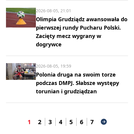
2026-08-05, 21:01
Olimpia Grudziądz awansowała do
pierwszej rundy Pucharu Polski.
Zacięty mecz wygrany w
dogrywce
2026-08-05, 19:59
Polonia druga na swoim torze
podczas DMPJ. Słabsze występy
torunian i grudziądzan
1
2
3
4
5
6
7