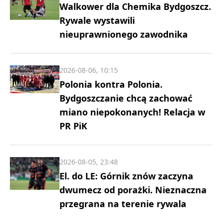
Walkower dla Chemika Bydgoszcz.
Rywale wystawili
nieuprawnionego zawodnika
2026-08-06, 10:15
Polonia kontra Polonia.
Bydgoszczanie chcą zachować
miano niepokonanych! Relacja w
PR PiK
2026-08-05, 23:48
El. do LE: Górnik znów zaczyna
dwumecz od porażki. Nieznaczna
przegrana na terenie rywala