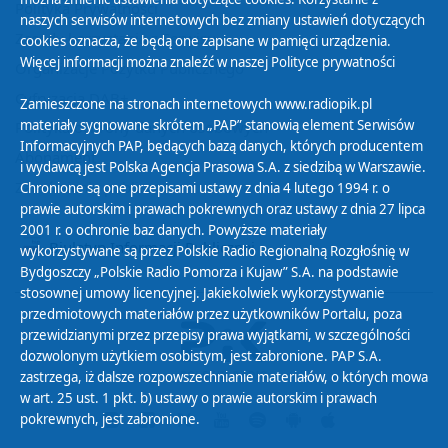
Polityka Prywatności
naszych serwisów internetowych bez zmiany ustawień dotyczących
Zasady korzystania z Serwisu
cookies oznacza, że będą one zapisane w pamięci urządzenia.
Więcej informacji można znaleźć w naszej
Polityce prywatności
Organizacje Pożytku Publicznego
Cyfryzacja DAB+
Zamieszczone na stronach internetowych www.radiopik.pl
materiały sygnowane skrótem „PAP” stanowią element Serwisów
Polityka ochrony danych osobowych
Informacyjnych PAP, będących bazą danych, których producentem
Abonament
i wydawcą jest Polska Agencja Prasowa S.A. z siedzibą w Warszawie.
Zamówienia publiczne
Chronione są one przepisami ustawy z dnia 4 lutego 1994 r. o
prawie autorskim i prawach pokrewnych oraz ustawy z dnia 27 lipca
2001 r. o ochronie baz danych. Powyższe materiały
Biuletyn Informacji Publicznej
wykorzystywane są przez Polskie Radio Regionalną Rozgłośnię w
Bydgoszczy „Polskie Radio Pomorza i Kujaw” S.A. na podstawie
stosownej umowy licencyjnej. Jakiekolwiek wykorzystywanie
przedmiotowych materiałów przez użytkowników Portalu, poza
przewidzianymi przez przepisy prawa wyjątkami, w szczególności
dozwolonym użytkiem osobistym, jest zabronione. PAP S.A.
zastrzega, iż dalsze rozpowszechnianie materiałów, o których mowa
w art. 25 ust. 1 pkt. b) ustawy o prawie autorskim i prawach
pokrewnych, jest zabronione.