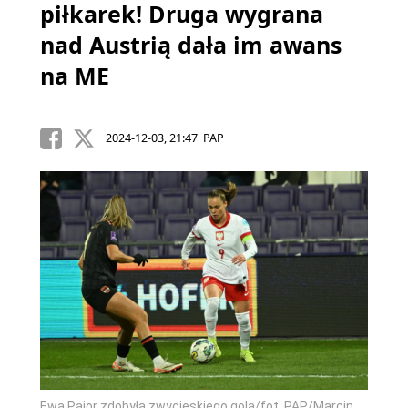
piłkarek! Druga wygrana
nad Austrią dała im awans
na ME
2024-12-03, 21:47 PAP
Ewa Pajor zdobyła zwycięskiego gola/fot. PAP/Marcin