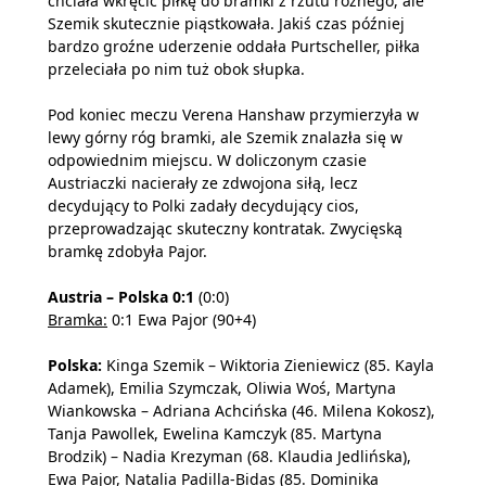
chciała wkręcić piłkę do bramki z rzutu rożnego, ale
Szemik skutecznie piąstkowała. Jakiś czas później
bardzo groźne uderzenie oddała Purtscheller, piłka
przeleciała po nim tuż obok słupka.
Pod koniec meczu Verena Hanshaw przymierzyła w
lewy górny róg bramki, ale Szemik znalazła się w
odpowiednim miejscu. W doliczonym czasie
Austriaczki nacierały ze zdwojona siłą, lecz
decydujący to Polki zadały decydujący cios,
przeprowadzając skuteczny kontratak. Zwycięską
bramkę zdobyła Pajor.
Austria – Polska 0:1
(0:0)
Bramka:
0:1 Ewa Pajor (90+4)
Polska:
Kinga Szemik – Wiktoria Zieniewicz (85. Kayla
Adamek), Emilia Szymczak, Oliwia Woś, Martyna
Wiankowska – Adriana Achcińska (46. Milena Kokosz),
Tanja Pawollek, Ewelina Kamczyk (85. Martyna
Brodzik) – Nadia Krezyman (68. Klaudia Jedlińska),
Ewa Pajor, Natalia Padilla-Bidas (85. Dominika