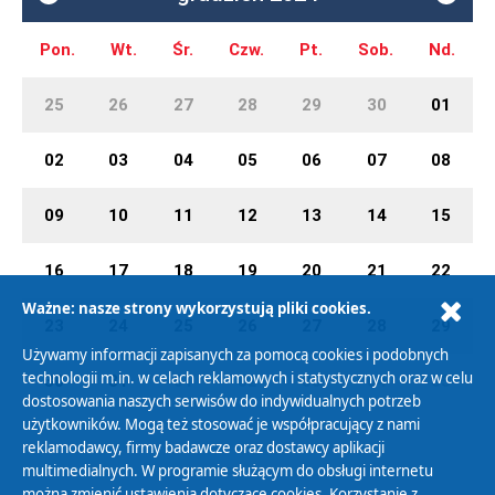
Pon.
Wt.
Śr.
Czw.
Pt.
Sob.
Nd.
25
26
27
28
29
30
01
02
03
04
05
06
07
08
09
10
11
12
13
14
15
16
17
18
19
20
21
22
Ważne: nasze strony wykorzystują pliki cookies.
23
24
25
26
27
28
29
Używamy informacji zapisanych za pomocą cookies i podobnych
technologii m.in. w celach reklamowych i statystycznych oraz w celu
30
31
01
02
03
04
05
dostosowania naszych serwisów do indywidualnych potrzeb
użytkowników. Mogą też stosować je współpracujący z nami
reklamodawcy, firmy badawcze oraz dostawcy aplikacji
multimedialnych. W programie służącym do obsługi internetu
można zmienić ustawienia dotyczące cookies. Korzystanie z