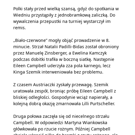
Polki stały przed wielką szansą, gdyż do spotkania w
Wiedniu przystąpiły z jednobramkową zaliczką. Do
wywalczenia przepustki na turniej wystarczył im
remis.
„Biało-czerwone” mogły objąć prowadzenie w 8.
minucie. Strzał Natalii Padilli-Bidas został obroniony
przez Manuelę Zinsberger, a Ewelina Kamczyk
podczas dobitki trafiła w boczną siatkę. Następnie
Eileen Campbell uderzyła zza pola karnego, lecz
Kinga Szemik interweniowała bez problemu.
Z czasem Austriaczki zyskały przewagę. Szemik
uratowała zespół, broniąc próbę Eileen Campbell z
bliskiej odległości. Gospodynie wciąż napierały, a
kolejną dobrą okazję zmarnowała Lilli Purtscheller.
Druga połowa zaczęła się od niecelnego strzału
Campbell. W odpowiedzi Martyna Wiankowska
główkowała po rzucie rożnym. Później Campbell