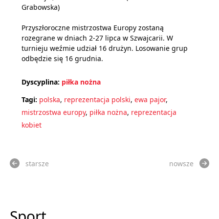
Grabowska)
Przyszłoroczne mistrzostwa Europy zostaną
rozegrane w dniach 2-27 lipca w Szwajcarii. W
turnieju weźmie udział 16 drużyn. Losowanie grup
odbędzie się 16 grudnia.
Dyscyplina:
piłka nożna
Tagi:
polska
,
reprezentacja polski
,
ewa pajor
,
mistrzostwa europy
,
piłka nożna
,
reprezentacja
kobiet
starsze
nowsze
Sport