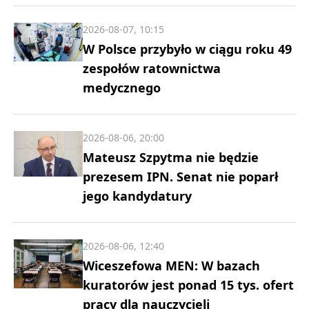
2026-08-07, 10:15
W Polsce przybyło w ciągu roku 49
zespołów ratownictwa
medycznego
2026-08-06, 20:00
Mateusz Szpytma nie będzie
prezesem IPN. Senat nie poparł
jego kandydatury
2026-08-06, 12:40
Wiceszefowa MEN: W bazach
kuratorów jest ponad 15 tys. ofert
pracy dla nauczycieli