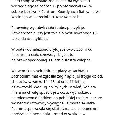
Ciało chłopca zostało znalezione na wysokości
wschodniego falochronu - poinformował PAP w
sobotę kierownik Centrum Koordynacji Ratownictwa
Wodnego w Szczecinie Łukasz Kamiński.
Ratownicy wydobyli ciało i zabezpieczyli je.
Potwierdzenie, czy jest to ciało poszukiwanego 13-
latka, da identyfikacja.
W piątek odnaleziono dryfujące około 200 m od
falochronu ciało dziewczynki. Jest to
najprawdopodobniej 11-letnia siostra chłopca.
We wtorek po południu na plaży w Darłówku
Zachodnim matka zgłosiła zaginięcie jej trojga dzieci,
chłopców w wieku 14 i 13 lat oraz 11-letniej
dziewczynki. Według policyjnych ustaleń, kobieta
miała na chwilę spuścić je z oczu, wychodząc z
najmłodszym dzieckiem do pobliskiej toalety. Jeszcze
we wtorek ratownicy wyciągnęli z morza 14-latka.
Reanimacja okazała się skuteczna, ale chłopiec nie
przeżył kolejnego dnia - zmarł w szpitalu w