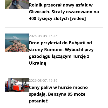
Rolnik przeorał nowy asfalt w
Gliwicach. Straty oszacowano na
400 tysięcy złotych [wideo]
2026-08-08, 15:45
Dron przyleciał do Bułgarii od
strony Rumunii. Wybuchł przy
gazociągu łączącym Turcję z
Ukrainą
2026-08-07, 16:36
Ceny paliw w hurcie mocno
spadają. Benzyna 95 może
potanieć