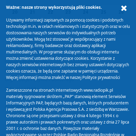
Ważne: nasze strony wykorzystują pliki cookies.
20
21
22
23
24
25
26
Używamy informacji zapisanych za pomocą cookies i podobnych
technologii m.in. w celach reklamowych i statystycznych oraz w celu
27
28
29
30
31
01
02
dostosowania naszych serwisów do indywidualnych potrzeb
użytkowników. Mogą też stosować je współpracujący z nami
reklamodawcy, firmy badawcze oraz dostawcy aplikacji
multimedialnych. W programie służącym do obsługi internetu
można zmienić ustawienia dotyczące cookies. Korzystanie z
Polityka Prywatności
naszych serwisów internetowych bez zmiany ustawień dotyczących
Zasady korzystania z Serwisu
cookies oznacza, że będą one zapisane w pamięci urządzenia.
Więcej informacji można znaleźć w naszej
Polityce prywatności
Organizacje Pożytku Publicznego
Cyfryzacja DAB+
Zamieszczone na stronach internetowych www.radiopik.pl
materiały sygnowane skrótem „PAP” stanowią element Serwisów
Polityka ochrony danych osobowych
Informacyjnych PAP, będących bazą danych, których producentem
Abonament
i wydawcą jest Polska Agencja Prasowa S.A. z siedzibą w Warszawie.
Zamówienia publiczne
Chronione są one przepisami ustawy z dnia 4 lutego 1994 r. o
prawie autorskim i prawach pokrewnych oraz ustawy z dnia 27 lipca
2001 r. o ochronie baz danych. Powyższe materiały
Biuletyn Informacji Publicznej
wykorzystywane są przez Polskie Radio Regionalną Rozgłośnię w