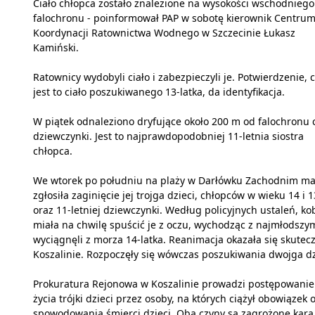
Ciało chłopca zostało znalezione na wysokości wschodniego
falochronu - poinformował PAP w sobotę kierownik Centru
Koordynacji Ratownictwa Wodnego w Szczecinie Łukasz
Kamiński.
Ratownicy wydobyli ciało i zabezpieczyli je. Potwierdzenie, 
jest to ciało poszukiwanego 13-latka, da identyfikacja.
W piątek odnaleziono dryfujące około 200 m od falochronu c
dziewczynki. Jest to najprawdopodobniej 11-letnia siostra
chłopca.
We wtorek po południu na plaży w Darłówku Zachodnim ma
zgłosiła zaginięcie jej trojga dzieci, chłopców w wieku 14 i 1
oraz 11-letniej dziewczynki. Według policyjnych ustaleń, ko
miała na chwilę spuścić je z oczu, wychodząc z najmłodszym
wyciągnęli z morza 14-latka. Reanimacja okazała się skutecz
Koszalinie. Rozpoczęły się wówczas poszukiwania dwojga dz
Prokuratura Rejonowa w Koszalinie prowadzi postępowanie
życia trójki dzieci przez osoby, na których ciążył obowiąze
spowodowania śmierci dzieci. Oba czyny są zagrożone karą p