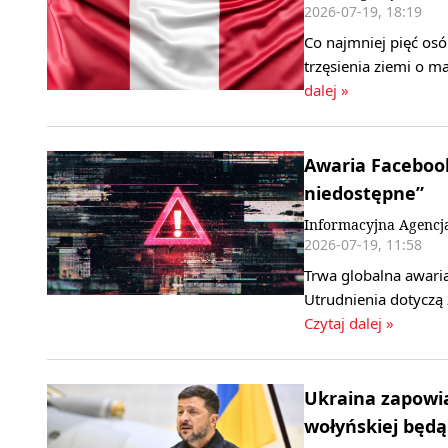
2026-07-19, 18:19
Co najmniej pięć osó
trzęsienia ziemi o m
dalej »
Awaria Faceboo
niedostępne”
Informacyjna Agencj
2026-07-19, 11:58
Trwa globalna awari
Utrudnienia dotyczą 
Czytaj dalej »
Ukraina zapowia
wołyńskiej będ