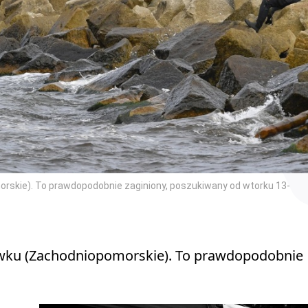
orskie). To prawdopodobnie zaginiony, poszukiwany od wtorku 13-
ówku (Zachodniopomorskie). To prawdopodobnie