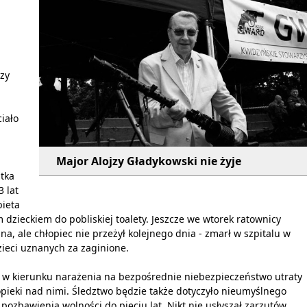
m
czy
iało
Major Alojzy Gładykowski nie żyje
tka
3 lat
bieta
 dzieckiem do pobliskiej toalety. Jeszcze we wtorek ratownicy
na, ale chłopiec nie przeżył kolejnego dnia - zmarł w szpitalu w
ieci uznanych za zaginione.
 w kierunku narażenia na bezpośrednie niebezpieczeństwo utraty
k opieki nad nimi. Śledztwo będzie także dotyczyło nieumyślnego
ozbawienia wolności do pięciu lat. Nikt nie usłyszał zarzutów.