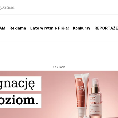
Sykstusa
AM
Reklama
Lato w rytmie PiK-a!
Konkursy
REPORTAŻE
reklama