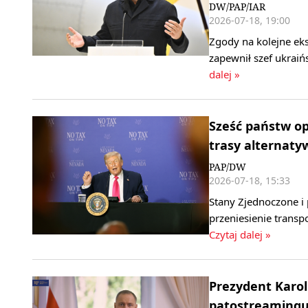
DW/PAP/IAR
2026-07-18, 19:00
Zgody na kolejne ek
zapewnił szef ukrai
dalej »
Sześć państw o
trasy alternat
PAP/DW
2026-07-18, 15:33
Stany Zjednoczone i
przeniesienie trans
Czytaj dalej »
Prezydent Karol
patostreaming