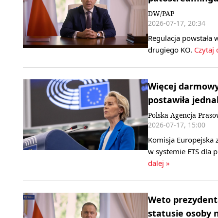
DW/PAP
2026-07-17, 20:34
Regulacja powstała 
drugiego KO.
Czytaj 
Więcej darmowy
postawiła jedn
Polska Agencja Pras
2026-07-17, 15:00
Komisja Europejska 
w systemie ETS dla 
dalej »
Weto prezydent
statusie osoby n