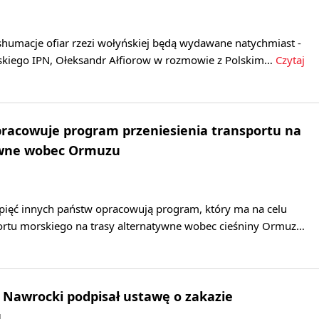
shumacje ofiar rzezi wołyńskiej będą wydawane natychmiast -
ńskiego IPN, Ołeksandr Ałfiorow w rozmowie z Polskim…
Czytaj
pracowuje program przeniesienia transportu na
ywne wobec Ormuzu
 pięć innych państw opracowują program, który ma na celu
portu morskiego na trasy alternatywne wobec cieśniny Ormuz…
 Nawrocki podpisał ustawę o zakazie
u