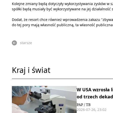
Kolejne zmiany będą dotyczyły wykorzystywania zysków w szp
spółki będą musiały być wykorzystywane na jej działalność 
Dodał, że resort chce również wprowadzenia zakazu "zbywani
do tej pory mają własność publiczną, ta własność publiczn
starsze
Kraj i świat
W USA wzrosła l
od trzech dekad
PAP / TB
2026-07-26, 23:02