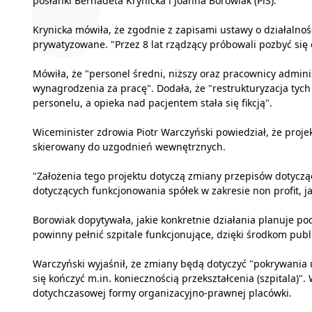
posłanki Bernadeta Krynicka i Joanna Borowiak (PiS).
Krynicka mówiła, że zgodnie z zapisami ustawy o działalnośc
prywatyzowane. "Przez 8 lat rządzący próbowali pozbyć się 
Mówiła, że "personel średni, niższy oraz pracownicy admini
wynagrodzenia za pracę". Dodała, że "restrukturyzacja tych 
personelu, a opieka nad pacjentem stała się fikcją".
Wiceminister zdrowia Piotr Warczyński powiedział, że proje
skierowany do uzgodnień wewnętrznych.
"Założenia tego projektu dotyczą zmiany przepisów dotycz
dotyczących funkcjonowania spółek w zakresie non profit, ja
Borowiak dopytywała, jakie konkretnie działania planuje pod
powinny pełnić szpitale funkcjonujące, dzięki środkom pub
Warczyński wyjaśnił, że zmiany będą dotyczyć "pokrywania
się kończyć m.in. koniecznością przekształcenia (szpitala)"
dotychczasowej formy organizacyjno-prawnej placówki.