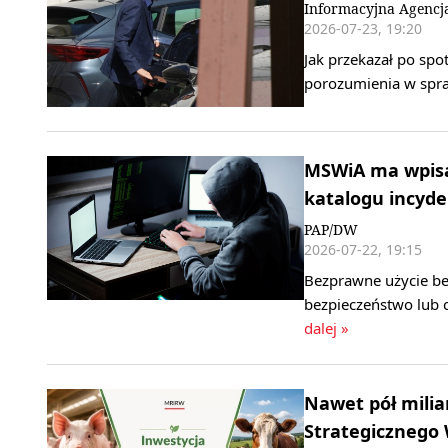
Informacyjna Agencj
2026-07-23, 19:20
Jak przekazał po spot
porozumienia w spra
MSWiA ma wpisa
katalogu incyd
PAP/DW
2026-07-22, 19:15
Bezprawne użycie be
bezpieczeństwo lub c
dalej »
Nawet pół milia
Strategicznego 