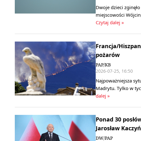
Dwoje dzieci zginęł
miejscowości Wójcin
Czytaj dalej »
Francja/Hiszpa
pożarów
PAP/KB
2026-07-25, 16:50
Najpoważniejsza sytua
Madrytu. Tylko w tyc
dalej »
Ponad 30 posłów 
Jarosław Kaczyń
DW/PAP