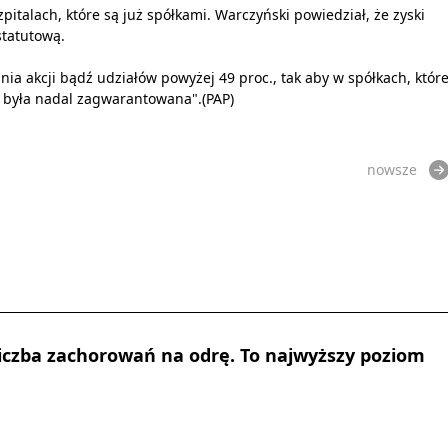
italach, które są już spółkami. Warczyński powiedział, że zyski
statutową.
a akcji bądź udziałów powyżej 49 proc., tak aby w spółkach, któr
a była nadal zagwarantowana".(PAP)
nowsze
iczba zachorowań na odrę. To najwyższy poziom