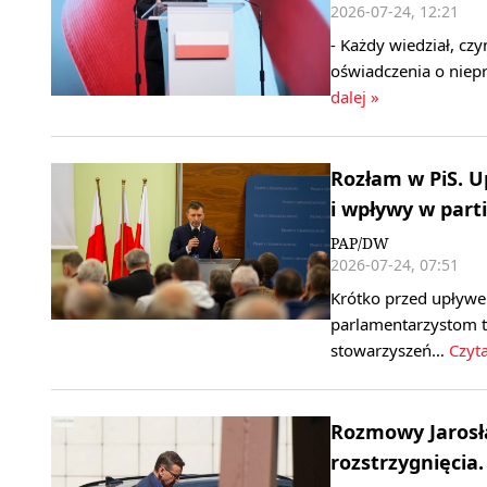
2026-07-24, 12:21
- Każdy wiedział, cz
oświadczenia o niep
dalej »
Rozłam w PiS. U
i wpływy w parti
PAP/DW
2026-07-24, 07:51
Krótko przed upływe
parlamentarzystom te
stowarzyszeń…
Czyta
Rozmowy Jarosł
rozstrzygnięcia