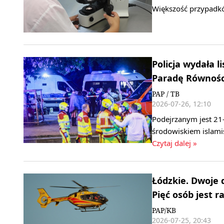
Większość przypadkó
Policja wydała 
Paradę Równośc
PAP / TB
2026-07-26, 12:10
Podejrzanym jest 21-
środowiskiem islamis
Czytaj dalej »
Łódzkie. Dwoje 
Pięć osób jest 
PAP/KB
2026-07-25, 20:43