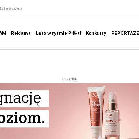
 Oktawiana
AM
Reklama
Lato w rytmie PiK-a!
Konkursy
REPORTAŻE
reklama