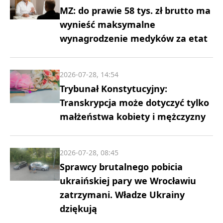
MZ: do prawie 58 tys. zł brutto ma
wynieść maksymalne
wynagrodzenie medyków za etat
2026-07-28, 14:54
Trybunał Konstytucyjny:
Transkrypcja może dotyczyć tylko
małżeństwa kobiety i mężczyzny
2026-07-28, 08:45
Sprawcy brutalnego pobicia
ukraińskiej pary we Wrocławiu
zatrzymani. Władze Ukrainy
dziękują