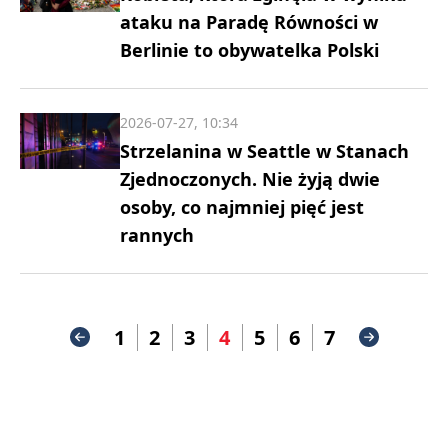
ataku na Paradę Równości w
Berlinie to obywatelka Polski
2026-07-27, 10:34
Strzelanina w Seattle w Stanach
Zjednoczonych. Nie żyją dwie
osoby, co najmniej pięć jest
rannych
1
2
3
4
5
6
7