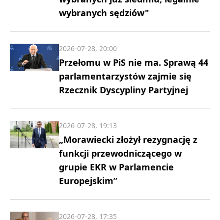
wybranych sędziów"
2026-07-28, 20:00
Przełomu w PiS nie ma. Sprawą 44
parlamentarzystów zajmie się
Rzecznik Dyscypliny Partyjnej
2026-07-28, 19:13
„Morawiecki złożył rezygnację z
funkcji przewodniczącego w
grupie EKR w Parlamencie
Europejskim”
2026-07-28, 17:35