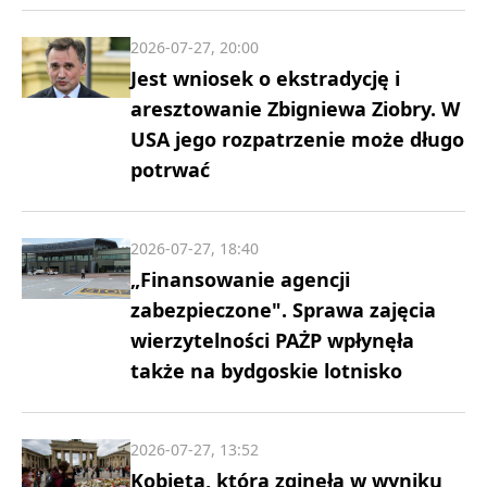
2026-07-27, 20:00
Jest wniosek o ekstradycję i
aresztowanie Zbigniewa Ziobry. W
USA jego rozpatrzenie może długo
potrwać
2026-07-27, 18:40
„Finansowanie agencji
zabezpieczone". Sprawa zajęcia
wierzytelności PAŻP wpłynęła
także na bydgoskie lotnisko
2026-07-27, 13:52
Kobieta, która zginęła w wyniku