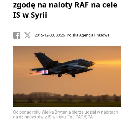
zgodę na naloty RAF na cele
IS w Syrii
2015-12-03, 00:26 Polska Agencja Prasowa
Od ponad roku Wielka Brytania bierze udział w nalotach
na dżihadystów z IS w Iraku. Fot. PAP/EPA