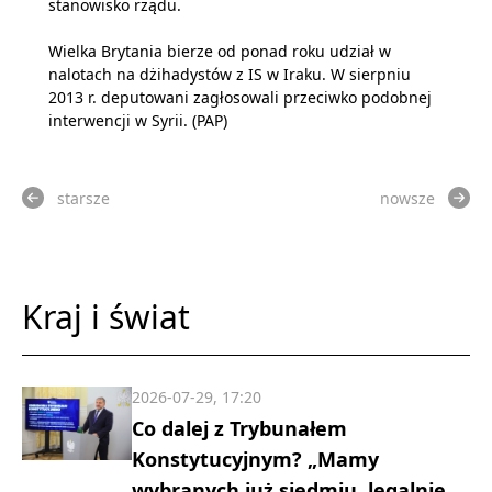
stanowisko rządu.
Wielka Brytania bierze od ponad roku udział w
nalotach na dżihadystów z IS w Iraku. W sierpniu
2013 r. deputowani zagłosowali przeciwko podobnej
interwencji w Syrii. (PAP)
starsze
nowsze
Kraj i świat
2026-07-29, 17:20
Co dalej z Trybunałem
Konstytucyjnym? „Mamy
wybranych już siedmiu, legalnie