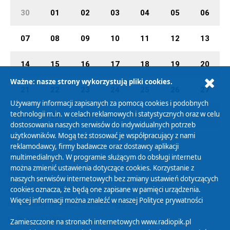
30
01
02
03
04
05
06
07
08
09
10
11
12
13
14
15
16
17
18
19
20
Ważne: nasze strony wykorzystują pliki cookies.
21
22
23
24
25
26
27
Używamy informacji zapisanych za pomocą cookies i podobnych
technologii m.in. w celach reklamowych i statystycznych oraz w celu
28
29
30
31
01
02
03
dostosowania naszych serwisów do indywidualnych potrzeb
użytkowników. Mogą też stosować je współpracujący z nami
reklamodawcy, firmy badawcze oraz dostawcy aplikacji
multimedialnych. W programie służącym do obsługi internetu
można zmienić ustawienia dotyczące cookies. Korzystanie z
Polityka Prywatności
naszych serwisów internetowych bez zmiany ustawień dotyczących
Zasady korzystania z Serwisu
cookies oznacza, że będą one zapisane w pamięci urządzenia.
Więcej informacji można znaleźć w naszej
Polityce prywatności
Organizacje Pożytku Publicznego
Cyfryzacja DAB+
Zamieszczone na stronach internetowych www.radiopik.pl