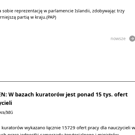
 sobie reprezentację w parlamencie Islandii, zdobywając trzy
niejszą partią w kraju.(PAP)
nowsze
: W bazach kuratorów jest ponad 15 tys. ofert
cieli
owa/MG
 kuratorów wykazano łącznie 15729 ofert pracy dla nauczycieli 
ch przez jednostki samorządu terytorialnego i ministrów…