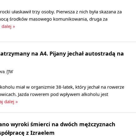
ocki ułaskawił trzy osoby. Pierwsza z nich była skazana za
omocą środków masowego komunikowania, druga za
 dalej »
atrzymany na A4. Pijany jechał autostradą na
owa /JW
koholu miał w organizmie 38-latek, który jechał na rowerze
owicach. Jazda rowerem pod wpływem alkoholu jest
aj dalej »
ano wyroki śmierci na dwóch mężczyznach
półpracę z Izraelem