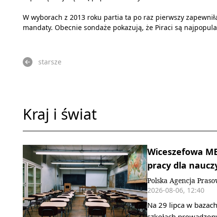
W wyborach z 2013 roku partia ta po raz pierwszy zapewniła
mandaty. Obecnie sondaże pokazują, że Piraci są najpopular
starsze
Kraj i świat
Wiceszefowa MEN
pracy dla nauczy
Polska Agencja Pras
2026-08-06, 12:40
Na 29 lipca w bazach
szkołach prowadzony