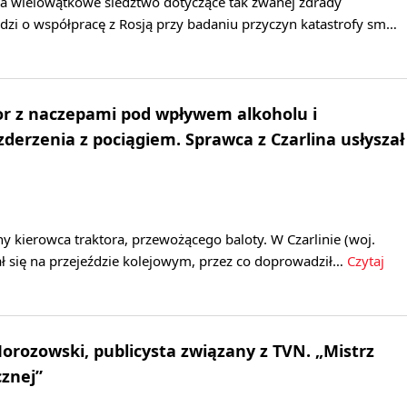
a wielowątkowe śledztwo dotyczące tak zwanej zdrady
dzi o współpracę z Rosją przy badaniu przyczyn katastrofy sm…
or z naczepami pod wpływem alkoholu i
zderzenia z pociągiem. Sprawca z Czarlina usłyszał
any kierowca traktora, przewożącego baloty. W Czarlinie (woj.
ł się na przejeździe kolejowym, przez co doprowadził…
Czytaj
orozowski, publicysta związany z TVN. „Mistrz
znej”