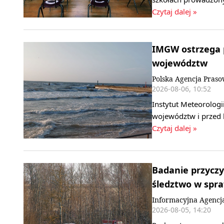
Czytaj dalej »
IMGW ostrzega p
województw
Polska Agencja Pras
2026-08-06, 10:52
Instytut Meteorologi
województw i przed 
Czytaj dalej »
Badanie przyczy
śledztwo w spr
Informacyjna Agencj
2026-08-05, 14:20