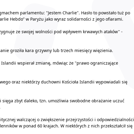
d gmachem parlamentu: "Jestem Charlie". Hasło to powstało tuż po
lie Hebdo” w Paryżu jako wyraz solidarności z jego ofiarami.
ezygnuje ze swojej wolności pod wpływem krwawych ataków" -
nie groziła kara grzywny lub trzech miesięcy więzienia.
 Islandii wspierał zmianę, mówiąc że "prawo ograniczające
kowego oraz niektórzy duchowni Kościoła Islandii wypowiadali się
li sięga zbyt daleko, tzn. umożliwia swobodne obrażanie uczuć
.
tycznej walczącej o zwiększenie przejrzystości i odpowiedzialności
lenników w ponad 60 krajach. W niektórych z nich przekształcił się