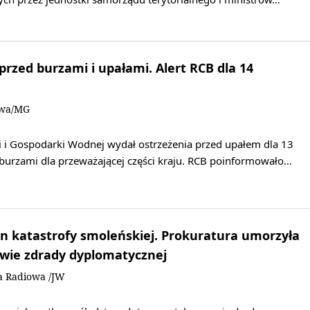
rzed burzami i upałami. Alert RCB dla 14
owa/MG
i i Gospodarki Wodnej wydał ostrzeżenia przed upałem dla 13
burzami dla przeważającej części kraju. RCB poinformowało…
n katastrofy smoleńskiej. Prokuratura umorzyła
awie zdrady dyplomatycznej
a Radiowa /JW