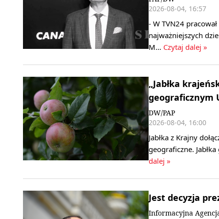
2026-08-04, 16:57
- W TVN24 pracował 
najważniejszych dzi
M…
Czytaj dalej »
„Jabłka krajeńs
geograficznym U
DW/PAP
2026-08-04, 16:00
Jabłka z Krajny dołą
geograficzne. Jabłka 
dalej »
Jest decyzja pr
Informacyjna Agencj