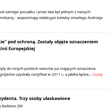
od samego początku i przez lata był jednym z naszych
ennikarzy - wspominają redakcyjni koledzy zmarłego Andrzeja
kie” pod ochroną. Zostały objęte oznaczeniem
nii Europejskiej
czyły do innych polskich owoców już mających oznaczenia
grójeckie uzyskały certyfikat w 2011 r., a jabłka łęckie…
Czytaj
ezydenta. Trzy osoby ułaskawione
a Radiowa /JW