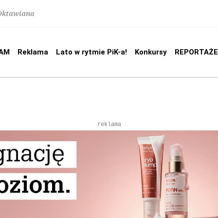
 Oktawiana
AM
Reklama
Lato w rytmie PiK-a!
Konkursy
REPORTAŻE
reklama