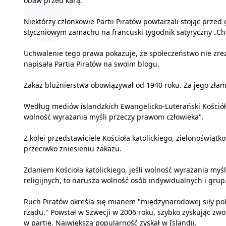
obaw przed karą.
Niektórzy członkowie Partii Piratów powtarzali stojąc prze
styczniowym zamachu na francuski tygodnik satyryczny „Char
Uchwalenie tego prawa pokazuje, że społeczeństwo nie zr
napisała Partia Piratów na swoim blogu.
Zakaz bluźnierstwa obowiązywał od 1940 roku. Za jego złama
Według mediów islandzkich Ewangelicko-Luterański Kościół
wolność wyrażania myśli przeczy prawom człowieka".
Z kolei przedstawiciele Kościoła katolickiego, zielonoświąt
przeciwko zniesieniu zakazu.
Zdaniem Kościoła katolickiego, jeśli wolność wyrażania myś
religijnych, to narusza wolność osób indywidualnych i grup
Ruch Piratów określa się mianem "międzynarodowej siły poli
rządu." Powstał w Szwecji w 2006 roku, szybko zyskując zwo
w partię. Największą popularność zyskał w Islandii.