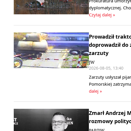
Prokuratura umorzył
dyplomatycznej. Cho
Czytaj dalej »
Prowadził trakt
doprowadził do 
zarzuty
JW
2026-08-05, 13:40
Zarzuty usłyszał pij
Pomorskie) zatrzyma
dalej »
Zmarł Andrzej M
rozmowy polityc
PAP/DW