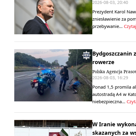
2026-08-03, 20:40
Prezydent Karol Nawr
zniesławienie za p
przebywanie…
Czytaj
Bydgoszczanin z
rowerze
Polska Agencja Pras
2026-08-03, 16:29
Ponad 1,5 promila al
autostradą A4 w Kat
niebezpieczna…
Czyt
W Iranie wykon
skazanych za ws