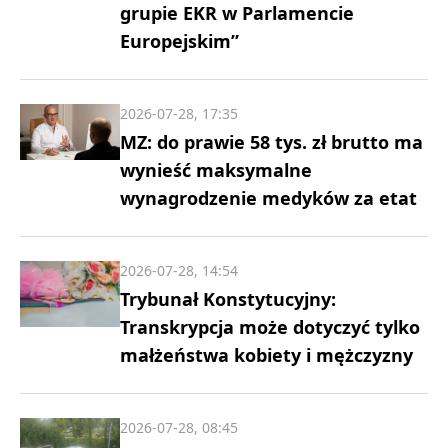
grupie EKR w Parlamencie
Europejskim”
2026-07-28, 17:35
MZ: do prawie 58 tys. zł brutto ma
wynieść maksymalne
wynagrodzenie medyków za etat
2026-07-28, 14:54
Trybunał Konstytucyjny:
Transkrypcja może dotyczyć tylko
małżeństwa kobiety i mężczyzny
2026-07-28, 08:45