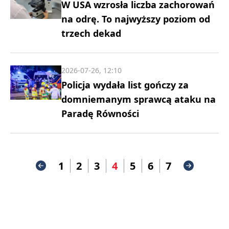
W USA wzrosła liczba zachorowań
na odrę. To najwyższy poziom od
trzech dekad
2026-07-26, 12:10
Policja wydała list gończy za
domniemanym sprawcą ataku na
Paradę Równości
1
2
3
4
5
6
7