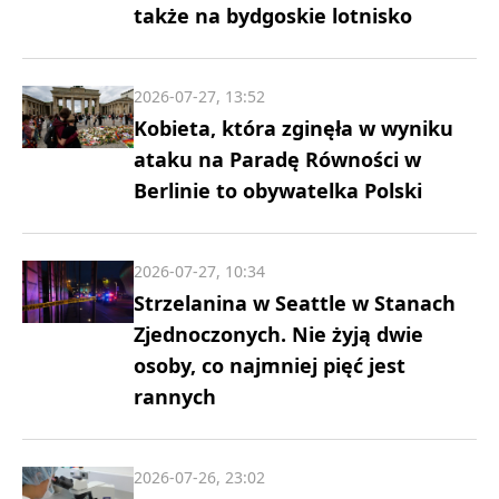
także na bydgoskie lotnisko
2026-07-27, 13:52
Kobieta, która zginęła w wyniku
ataku na Paradę Równości w
Berlinie to obywatelka Polski
2026-07-27, 10:34
Strzelanina w Seattle w Stanach
Zjednoczonych. Nie żyją dwie
osoby, co najmniej pięć jest
rannych
2026-07-26, 23:02