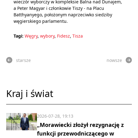
wieczór wyborczy w kompleksie Balna nad Dunajem,
a Peter Magyar i członkowie Tiszy - na Placu
Batthyanyego, położonym naprzeciwko siedziby
węgierskiego parlamentu.
Tagi:
Węgry
,
wybory
,
Fidesz
,
Tisza
starsze
nowsze
Kraj i świat
2026-07-28, 19:13
„Morawiecki złożył rezygnację z
funkcji przewodniczącego w