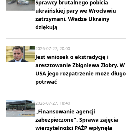
Sprawcy brutalnego pobicia
ukraińskiej pary we Wrocławiu
zatrzymani. Władze Ukrainy
dziękują
2026-07-27, 20:00
Jest wniosek o ekstradycję i
aresztowanie Zbigniewa Ziobry. W
USA jego rozpatrzenie może długo
potrwać
2026-07-27, 18:40
„Finansowanie agencji
zabezpieczone". Sprawa zajęcia
wierzytelności PAŻP wpłynęła