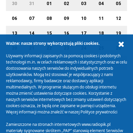
30
31
01
02
03
04
05
06
07
08
09
10
11
12
13
14
15
16
17
18
19
Ważne: nasze strony wykorzystują pliki cookies.
20
21
22
23
24
25
26
Używamy informacji zapisanych za pomocą cookies i podobnych
technologii m.in. w celach reklamowych i statystycznych oraz w celu
27
28
29
30
01
02
03
dostosowania naszych serwisów do indywidualnych potrzeb
użytkowników. Mogą też stosować je współpracujący z nami
reklamodawcy, firmy badawcze oraz dostawcy aplikacji
multimedialnych. W programie służącym do obsługi internetu
można zmienić ustawienia dotyczące cookies. Korzystanie z
Polityka Prywatności
naszych serwisów internetowych bez zmiany ustawień dotyczących
Zasady korzystania z Serwisu
cookies oznacza, że będą one zapisane w pamięci urządzenia.
Więcej informacji można znaleźć w naszej
Polityce prywatności
Organizacje Pożytku Publicznego
Cyfryzacja DAB+
Zamieszczone na stronach internetowych www.radiopik.pl
materiały sygnowane skrótem „PAP” stanowią element Serwisów
Polityka ochrony danych osobowych