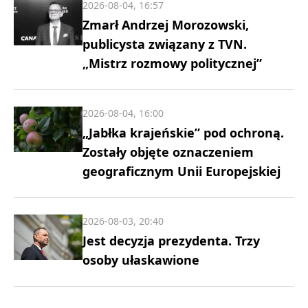
2026-08-04, 16:57
Zmarł Andrzej Morozowski,
publicysta związany z TVN.
„Mistrz rozmowy politycznej”
2026-08-04, 16:00
„Jabłka krajeńskie” pod ochroną.
Zostały objęte oznaczeniem
geograficznym Unii Europejskiej
2026-08-03, 20:40
Jest decyzja prezydenta. Trzy
osoby ułaskawione