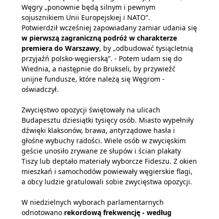
Węgry „ponownie będą silnym i pewnym
sojusznikiem Unii Europejskiej i NATO”.
Potwierdził wcześniej zapowiadany zamiar udania się
w pierwszą zagraniczną podróż w charakterze
premiera do Warszawy
, by „odbudować tysiącletnią
przyjaźń polsko-węgierską”. - Potem udam się do
Wiednia, a następnie do Brukseli, by przywieźć
unijne fundusze, które należą się Węgrom -
oświadczył.
Zwycięstwo opozycji świętowały na ulicach
Budapesztu dziesiątki tysięcy osób. Miasto wypełniły
dźwięki klaksonów, brawa, antyrządowe hasła i
głośne wybuchy radości. Wiele osób w zwycięskim
geście unosiło zrywane ze słupów i ścian plakaty
Tiszy lub deptało materiały wyborcze Fideszu. Z okien
mieszkań i samochodów powiewały węgierskie flagi,
a obcy ludzie gratulowali sobie zwycięstwa opozycji.
W niedzielnych wyborach parlamentarnych
odnotowano
rekordową frekwencję - według