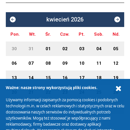
kwiecień 2026
Pon.
Wt.
Śr.
Czw.
Pt.
Sob.
Nd.
30
31
01
02
03
04
05
06
07
08
09
10
11
12
13
14
15
16
17
18
19
Ważne: nasze strony wykorzystują pliki cookies.
20
21
22
23
24
25
26
Używamy informacji zapisanych za pomocą cookies i podobnych
technologii m.in. w celach reklamowych i statystycznych oraz w celu
27
28
29
30
01
02
03
dostosowania naszych serwisów do indywidualnych potrzeb
użytkowników. Mogą też stosować je współpracujący z nami
reklamodawcy, firmy badawcze oraz dostawcy aplikacji