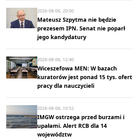
2026-08-06, 20:00
Mateusz Szpytma nie będzie
prezesem IPN. Senat nie poparł
jego kandydatury
2026-08-06, 12:40
Wiceszefowa MEN: W bazach
kuratorów jest ponad 15 tys. ofert
pracy dla nauczycieli
2026-08-06, 10:52
IMGW ostrzega przed burzami i
upałami. Alert RCB dla 14
województw