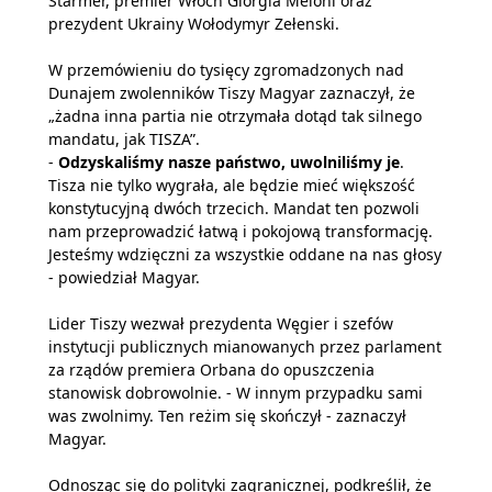
Starmer, premier Włoch Giorgia Meloni oraz
prezydent Ukrainy Wołodymyr Zełenski.
W przemówieniu do tysięcy zgromadzonych nad
Dunajem zwolenników Tiszy Magyar zaznaczył, że
„żadna inna partia nie otrzymała dotąd tak silnego
mandatu, jak TISZA”.
-
Odzyskaliśmy nasze państwo, uwolniliśmy je
.
Tisza nie tylko wygrała, ale będzie mieć większość
konstytucyjną dwóch trzecich. Mandat ten pozwoli
nam przeprowadzić łatwą i pokojową transformację.
Jesteśmy wdzięczni za wszystkie oddane na nas głosy
- powiedział Magyar.
Lider Tiszy wezwał prezydenta Węgier i szefów
instytucji publicznych mianowanych przez parlament
za rządów premiera Orbana do opuszczenia
stanowisk dobrowolnie. - W innym przypadku sami
was zwolnimy. Ten reżim się skończył - zaznaczył
Magyar.
Odnosząc się do polityki zagranicznej, podkreślił, że