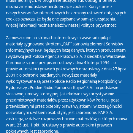
multimedialnych. W programie służącym do obsługi internetu
można zmienić ustawienia dotyczące cookies. Korzystanie z
Polityka Prywatności
naszych serwisów internetowych bez zmiany ustawień dotyczących
Zasady korzystania z Serwisu
cookies oznacza, że będą one zapisane w pamięci urządzenia.
Więcej informacji można znaleźć w naszej
Polityce prywatności
Organizacje Pożytku Publicznego
Cyfryzacja DAB+
Zamieszczone na stronach internetowych www.radiopik.pl
materiały sygnowane skrótem „PAP” stanowią element Serwisów
Polityka ochrony danych osobowych
Informacyjnych PAP, będących bazą danych, których producentem
Abonament
i wydawcą jest Polska Agencja Prasowa S.A. z siedzibą w Warszawie.
Zamówienia publiczne
Chronione są one przepisami ustawy z dnia 4 lutego 1994 r. o
prawie autorskim i prawach pokrewnych oraz ustawy z dnia 27 lipca
2001 r. o ochronie baz danych. Powyższe materiały
Biuletyn Informacji Publicznej
wykorzystywane są przez Polskie Radio Regionalną Rozgłośnię w
Bydgoszczy „Polskie Radio Pomorza i Kujaw” S.A. na podstawie
stosownej umowy licencyjnej. Jakiekolwiek wykorzystywanie
przedmiotowych materiałów przez użytkowników Portalu, poza
przewidzianymi przez przepisy prawa wyjątkami, w szczególności
dozwolonym użytkiem osobistym, jest zabronione. PAP S.A.
zastrzega, iż dalsze rozpowszechnianie materiałów, o których mowa
w art. 25 ust. 1 pkt. b) ustawy o prawie autorskim i prawach
pokrewnych, jest zabronione.