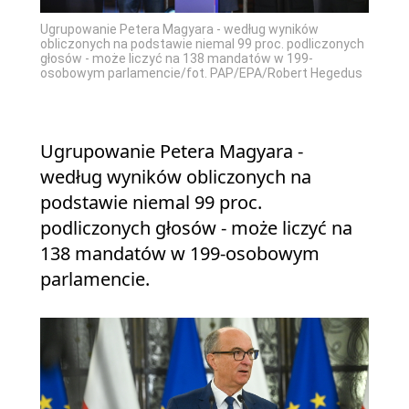
Ugrupowanie Petera Magyara - według wyników
obliczonych na podstawie niemal 99 proc. podliczonych
głosów - może liczyć na 138 mandatów w 199-
osobowym parlamencie/fot. PAP/EPA/Robert Hegedus
Ugrupowanie Petera Magyara -
według wyników obliczonych na
podstawie niemal 99 proc.
podliczonych głosów - może liczyć na
138 mandatów w 199-osobowym
parlamencie.