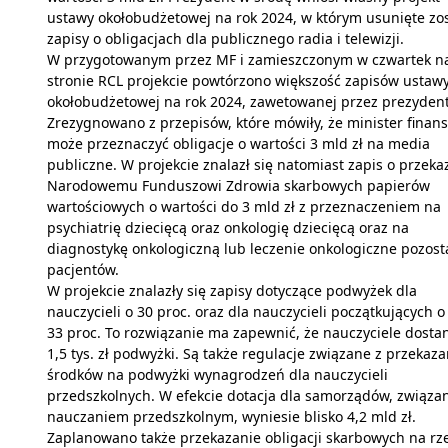
ustawy okołobudżetowej na rok 2024, w którym usunięte zos
zapisy o obligacjach dla publicznego radia i telewizji.
W przygotowanym przez MF i zamieszczonym w czwartek n
stronie RCL projekcie powtórzono większość zapisów ustaw
okołobudżetowej na rok 2024, zawetowanej przez prezydent
Zrezygnowano z przepisów, które mówiły, że minister finan
może przeznaczyć obligacje o wartości 3 mld zł na media
publiczne. W projekcie znalazł się natomiast zapis o przeka
Narodowemu Funduszowi Zdrowia skarbowych papierów
wartościowych o wartości do 3 mld zł z przeznaczeniem na
psychiatrię dziecięcą oraz onkologię dziecięcą oraz na
diagnostykę onkologiczną lub leczenie onkologiczne pozost
pacjentów.
W projekcie znalazły się zapisy dotyczące podwyżek dla
nauczycieli o 30 proc. oraz dla nauczycieli początkujących o
33 proc. To rozwiązanie ma zapewnić, że nauczyciele dosta
1,5 tys. zł podwyżki. Są także regulacje związane z przekaz
środków na podwyżki wynagrodzeń dla nauczycieli
przedszkolnych. W efekcie dotacja dla samorządów, związa
nauczaniem przedszkolnym, wyniesie blisko 4,2 mld zł.
Zaplanowano także przekazanie obligacji skarbowych na rz