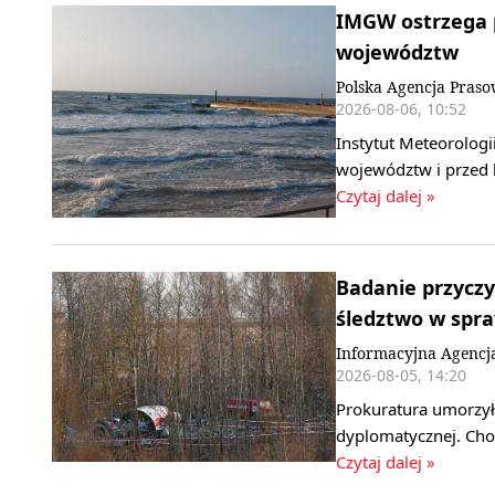
IMGW ostrzega p
województw
Polska Agencja Pras
2026-08-06, 10:52
Instytut Meteorologi
województw i przed 
Czytaj dalej »
Badanie przyczy
śledztwo w spr
Informacyjna Agencj
2026-08-05, 14:20
Prokuratura umorzył
dyplomatycznej. Cho
Czytaj dalej »