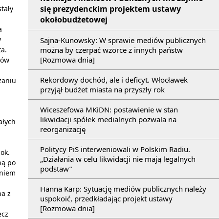
się prezydenckim projektem ustawy
tały
okołobudżetowej
a
y
Sajna-Kunowsky: W sprawie mediów publicznych
a.
można by czerpać wzorce z innych państw
[Rozmowa dnia]
sów
Rekordowy dochód, ale i deficyt. Włocławek
zaniu
przyjął budżet miasta na przyszły rok
Wiceszefowa MKiDN: postawienie w stan
likwidacji spółek medialnych pozwala na
ałych
reorganizację
Politycy PiS interweniowali w Polskim Radiu.
 ok.
„Działania w celu likwidacji nie mają legalnych
ną po
podstaw”
aniem
Hanna Karp: Sytuację mediów publicznych należy
na z
uspokoić, przedkładając projekt ustawy
[Rozmowa dnia]
ecz