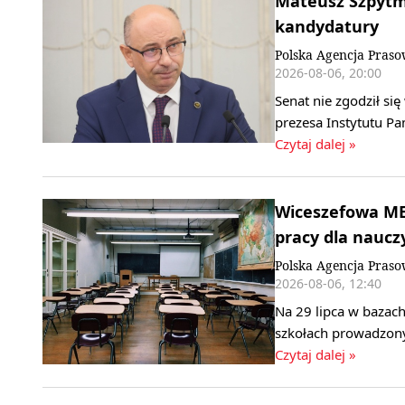
Mateusz Szpytma
kandydatury
Polska Agencja Pras
2026-08-06, 20:00
Senat nie zgodził s
prezesa Instytutu P
Czytaj dalej »
Wiceszefowa MEN
pracy dla nauczy
Polska Agencja Pras
2026-08-06, 12:40
Na 29 lipca w bazach
szkołach prowadzony
Czytaj dalej »