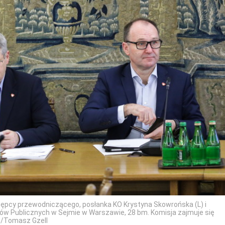
tępcy przewodniczącego, posłanka KO Krystyna Skowrońska (L) i
ów Publicznych w Sejmie w Warszawie, 28 bm. Komisja zajmuje się
P/Tomasz Gzell