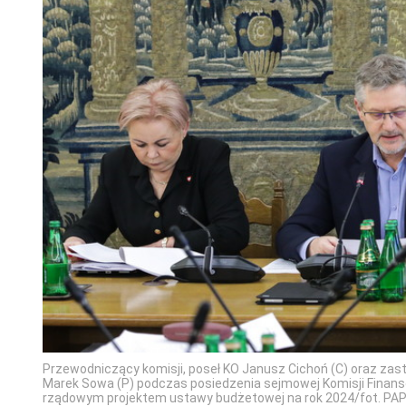
Przewodniczący komisji, poseł KO Janusz Cichoń (C) oraz zas
Marek Sowa (P) podczas posiedzenia sejmowej Komisji Finans
rządowym projektem ustawy budżetowej na rok 2024/fot. PA