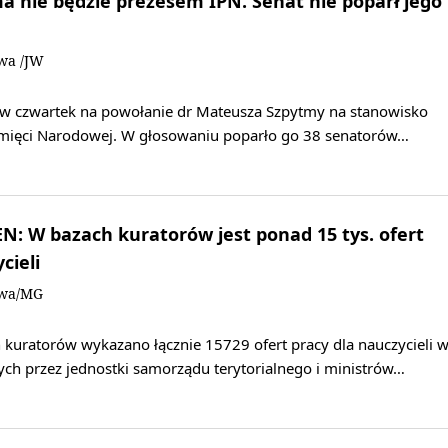
 nie będzie prezesem IPN. Senat nie poparł jego
owa /JW
ię w czwartek na powołanie dr Mateusza Szpytmy na stanowisko
amięci Narodowej. W głosowaniu poparło go 38 senatorów…
: W bazach kuratorów jest ponad 15 tys. ofert
cieli
owa/MG
 kuratorów wykazano łącznie 15729 ofert pracy dla nauczycieli 
ch przez jednostki samorządu terytorialnego i ministrów…