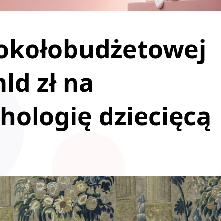
 okołobudżetowej
ld zł na
chologię dziecięcą