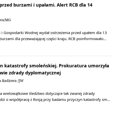
rzed burzami i upałami. Alert RCB dla 14
owa/MG
i i Gospodarki Wodnej wydał ostrzeżenia przed upałem dla 13
burzami dla przeważającej części kraju. RCB poinformowało…
n katastrofy smoleńskiej. Prokuratura umorzyła
awie zdrady dyplomatycznej
a Radiowa /JW
a wielowątkowe śledztwo dotyczące tak zwanej zdrady
dzi o współpracę z Rosją przy badaniu przyczyn katastrofy sm…