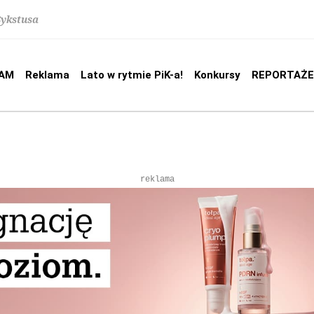
Sykstusa
AM
Reklama
Lato w rytmie PiK-a!
Konkursy
REPORTAŻE
reklama