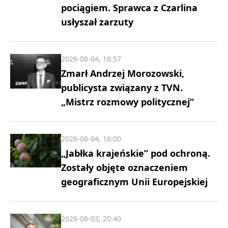
pociągiem. Sprawca z Czarlina
usłyszał zarzuty
2026-08-04, 16:57
Zmarł Andrzej Morozowski,
publicysta związany z TVN.
„Mistrz rozmowy politycznej”
2026-08-04, 16:00
„Jabłka krajeńskie” pod ochroną.
Zostały objęte oznaczeniem
geograficznym Unii Europejskiej
2026-08-03, 20:40