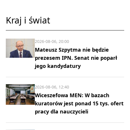
Kraj i świat
2026-08-06, 20:00
Mateusz Szpytma nie będzie
prezesem IPN. Senat nie poparł
jego kandydatury
2026-08-06, 12:40
Wiceszefowa MEN: W bazach
kuratorów jest ponad 15 tys. ofert
pracy dla nauczycieli