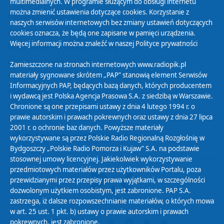
multimedialnych. W programie służącym do obsługi internetu
można zmienić ustawienia dotyczące cookies. Korzystanie z
Polityka Prywatności
naszych serwisów internetowych bez zmiany ustawień dotyczących
Zasady korzystania z Serwisu
cookies oznacza, że będą one zapisane w pamięci urządzenia.
Więcej informacji można znaleźć w naszej
Polityce prywatności
Organizacje Pożytku Publicznego
Cyfryzacja DAB+
Zamieszczone na stronach internetowych www.radiopik.pl
materiały sygnowane skrótem „PAP” stanowią element Serwisów
Polityka ochrony danych osobowych
Informacyjnych PAP, będących bazą danych, których producentem
Abonament
i wydawcą jest Polska Agencja Prasowa S.A. z siedzibą w Warszawie.
Zamówienia publiczne
Chronione są one przepisami ustawy z dnia 4 lutego 1994 r. o
prawie autorskim i prawach pokrewnych oraz ustawy z dnia 27 lipca
2001 r. o ochronie baz danych. Powyższe materiały
Biuletyn Informacji Publicznej
wykorzystywane są przez Polskie Radio Regionalną Rozgłośnię w
Bydgoszczy „Polskie Radio Pomorza i Kujaw” S.A. na podstawie
stosownej umowy licencyjnej. Jakiekolwiek wykorzystywanie
przedmiotowych materiałów przez użytkowników Portalu, poza
przewidzianymi przez przepisy prawa wyjątkami, w szczególności
dozwolonym użytkiem osobistym, jest zabronione. PAP S.A.
zastrzega, iż dalsze rozpowszechnianie materiałów, o których mowa
w art. 25 ust. 1 pkt. b) ustawy o prawie autorskim i prawach
pokrewnych, jest zabronione.