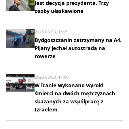
Jest decyzja prezydenta. Trzy
osoby ułaskawione
2026-08-03, 16:29
Bydgoszczanin zatrzymany na A4.
Pijany jechał autostradą na
rowerze
2026-08-03, 11:00
W Iranie wykonano wyroki
śmierci na dwóch mężczyznach
skazanych za współpracę z
Izraelem