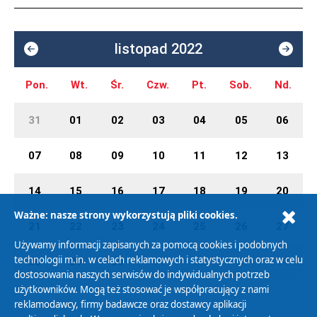
listopad 2022
Pon.
Wt.
Śr.
Czw.
Pt.
Sob.
Nd.
31
01
02
03
04
05
06
07
08
09
10
11
12
13
14
15
16
17
18
19
20
Ważne: nasze strony wykorzystują pliki cookies.
21
22
23
24
25
26
27
Używamy informacji zapisanych za pomocą cookies i podobnych
technologii m.in. w celach reklamowych i statystycznych oraz w celu
28
29
30
01
02
03
04
dostosowania naszych serwisów do indywidualnych potrzeb
użytkowników. Mogą też stosować je współpracujący z nami
reklamodawcy, firmy badawcze oraz dostawcy aplikacji