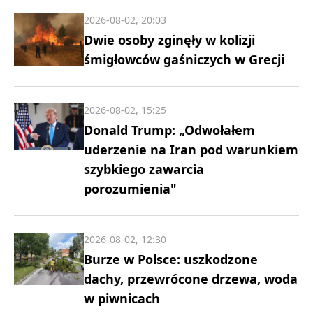
2026-08-02, 20:03
Dwie osoby zginęły w kolizji
śmigłowców gaśniczych w Grecji
2026-08-02, 15:25
Donald Trump: „Odwołałem
uderzenie na Iran pod warunkiem
szybkiego zawarcia
porozumienia"
2026-08-02, 12:30
Burze w Polsce: uszkodzone
dachy, przewrócone drzewa, woda
w piwnicach