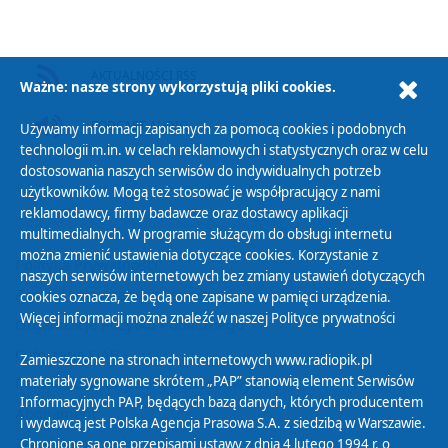
AKTUALNOŚCI RSS
Ważne: nasze strony wykorzystują pliki cookies.
PODCAST AUDIO
Używamy informacji zapisanych za pomocą cookies i podobnych
technologii m.in. w celach reklamowych i statystycznych oraz w celu
dostosowania naszych serwisów do indywidualnych potrzeb
użytkowników. Mogą też stosować je współpracujący z nami
reklamodawcy, firmy badawcze oraz dostawcy aplikacji
multimedialnych. W programie służącym do obsługi internetu
można zmienić ustawienia dotyczące cookies. Korzystanie z
Polityka Prywatności
naszych serwisów internetowych bez zmiany ustawień dotyczących
Zasady korzystania z Serwisu
cookies oznacza, że będą one zapisane w pamięci urządzenia.
Więcej informacji można znaleźć w naszej
Polityce prywatności
Organizacje Pożytku Publicznego
Cyfryzacja DAB+
Zamieszczone na stronach internetowych www.radiopik.pl
materiały sygnowane skrótem „PAP” stanowią element Serwisów
Polityka ochrony danych osobowych
Informacyjnych PAP, będących bazą danych, których producentem
Abonament
i wydawcą jest Polska Agencja Prasowa S.A. z siedzibą w Warszawie.
Zamówienia publiczne
Chronione są one przepisami ustawy z dnia 4 lutego 1994 r. o