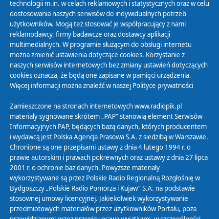
technologii m.in. w celach reklamowych i statystycznych oraz w celu
dostosowania naszych serwisów do indywidualnych potrzeb
użytkowników. Mogą też stosować je współpracujący z nami
reklamodawcy, firmy badawcze oraz dostawcy aplikacji
Polityka Prywatności
multimedialnych. W programie służącym do obsługi internetu
Zasady korzystania z Serwisu
można zmienić ustawienia dotyczące cookies. Korzystanie z
naszych serwisów internetowych bez zmiany ustawień dotyczących
Organizacje Pożytku Publicznego
cookies oznacza, że będą one zapisane w pamięci urządzenia.
Cyfryzacja DAB+
Więcej informacji można znaleźć w naszej
Polityce prywatności
Polityka ochrony danych osobowych
Zamieszczone na stronach internetowych www.radiopik.pl
Abonament
materiały sygnowane skrótem „PAP” stanowią element Serwisów
Zamówienia publiczne
Informacyjnych PAP, będących bazą danych, których producentem
i wydawcą jest Polska Agencja Prasowa S.A. z siedzibą w Warszawie.
Chronione są one przepisami ustawy z dnia 4 lutego 1994 r. o
Biuletyn Informacji Publicznej
prawie autorskim i prawach pokrewnych oraz ustawy z dnia 27 lipca
2001 r. o ochronie baz danych. Powyższe materiały
wykorzystywane są przez Polskie Radio Regionalną Rozgłośnię w
Bydgoszczy „Polskie Radio Pomorza i Kujaw” S.A. na podstawie
stosownej umowy licencyjnej. Jakiekolwiek wykorzystywanie
przedmiotowych materiałów przez użytkowników Portalu, poza
przewidzianymi przez przepisy prawa wyjątkami, w szczególności