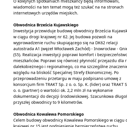
O kolejnych spotkaniach mieszkańcy będą informowani,
wiadomości na ten temat mogą też szukać na na stronach
internetowych urzędów miejskich.
Obwodnica Brześcia Kujawskiego
Inwestycja przewiduje budowę obwodnicy Brześcia Kujaws
w ciągu drogi krajowej nr 62. Jej budowa pozwoli na
wyprowadzenie ruchu skupiającego się na DK62 relacji
autostrada A1 (węzeł Włocławek Zachód) - Inowrocław - Gni
(S5). Realizacja inwestycji poprawi komfort i bezpieczeństw
mieszkańców. Poprawi się również płynność przejazdu dla 
dalekobieżnego i regionalnego, co ma szczególne znaczeni
względu na bliskość Specjalnej Strefy Ekonomicznej. Po
przeprowadzeniu przetargu w maju podpisano umowę z
konsorcjum firm TRAKT Sp. z o. o. Sp. K. (lider) oraz TRAKT S
o. o. (partner) o wartości ok. 2,2 mln zł na wykonanie
dokumentacji do decyzji środowiskowej. Szacunkowa długo
przyszłej obwodnicy to 9 kilometrów.
Obwodnica Kowalewa Pomorskiego
Celem budowy obwodnicy Kowalewa Pomorskiego w ciągu 
krajowej nr 15 jest podniesienie bezpieczeństwa ruchu