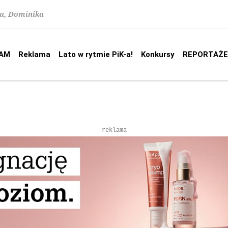
na, Dominika
AM
Reklama
Lato w rytmie PiK-a!
Konkursy
REPORTAŻE
reklama