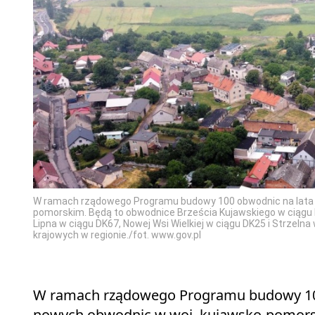
W ramach rządowego Programu budowy 100 obwodnic na lata 
pomorskim. Będą to obwodnice Brześcia Kujawskiego w ciągu 
Lipna w ciągu DK67, Nowej Wsi Wielkiej w ciągu DK25 i Strzel
krajowych w regionie./fot. www.gov.pl
W ramach rządowego Programu budowy 100
nowych obwodnic w woj. kujawsko-pomorsk