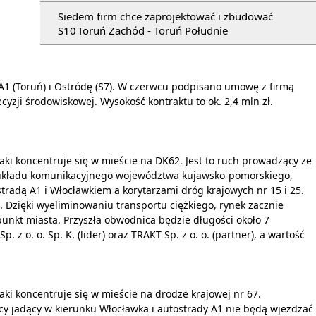
Siedem firm chce zaprojektować i zbudować
S10 Toruń Zachód - Toruń Południe
A1 (Toruń) i Ostródę (S7). W czerwcu podpisano umowę z firmą
yzji środowiskowej. Wysokość kontraktu to ok. 2,4 mln zł.
ki koncentruje się w mieście na DK62. Jest to ruch prowadzący ze
la układu komunikacyjnego województwa kujawsko-pomorskiego,
radą A1 i Włocławkiem a korytarzami dróg krajowych nr 15 i 25.
 Dzięki wyeliminowaniu transportu ciężkiego, rynek zacznie
 punkt miasta. Przyszła obwodnica będzie długości około 7
z o. o. Sp. K. (lider) oraz TRAKT Sp. z o. o. (partner), a wartość
ki koncentruje się w mieście na drodze krajowej nr 67.
cy jadący w kierunku Włocławka i autostrady A1 nie będą wjeżdżać