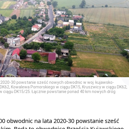
2020-30 powstanie sześć nowych obwodnic w woj. kujawsko-
DK62, Kowalewa Pomorskiego w ciągu DK15, Kruszwicy w ciągu DK62,
na w ciągu DK15/25. Łącznie powstanie ponad 40 km nowych dróg
 obwodnic na lata 2020-30 powstanie sześć
im. Będą to obwodnice Brześcia Kujawskiego