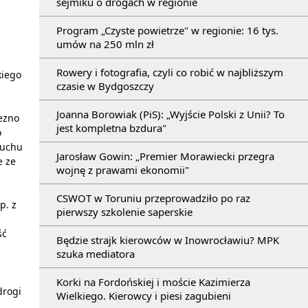
sejmiku o drogach w regionie
Program „Czyste powietrze" w regionie: 16 tys.
umów na 250 mln zł
Rowery i fotografia, czyli co robić w najbliższym
kiego
czasie w Bydgoszczy
Joanna Borowiak (PiS): „Wyjście Polski z Unii? To
ezno
jest kompletna bzdura"
o
ruchu
Jarosław Gowin: „Premier Morawiecki przegra
e ze
wojnę z prawami ekonomii"
CSWOT w Toruniu przeprowadziło po raz
p. z
pierwszy szkolenie saperskie
ść
Będzie strajk kierowców w Inowrocławiu? MPK
szuka mediatora
Korki na Fordońskiej i moście Kazimierza
drogi
Wielkiego. Kierowcy i piesi zagubieni