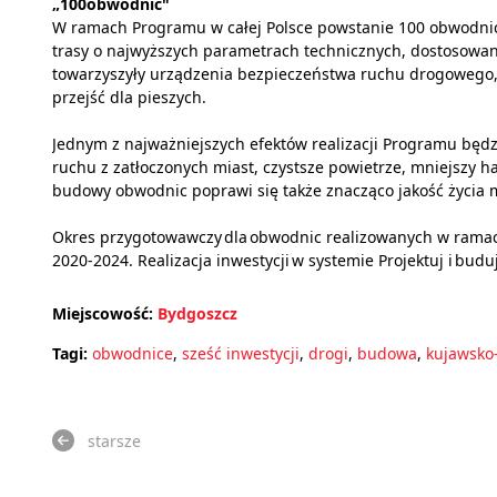
„100obwodnic"
W ramach Programu w całej Polsce powstanie 100 obwodnic n
trasy o najwyższych parametrach technicznych, dostosowan
towarzyszyły urządzenia bezpieczeństwa ruchu drogowego, 
przejść dla pieszych.
Jednym z najważniejszych efektów realizacji Programu b
ruchu z zatłoczonych miast, czystsze powietrze, mniejszy h
budowy obwodnic poprawi się także znacząco jakość życia 
Okres przygotowawczy dla obwodnic realizowanych w ramac
2020-2024. Realizacja inwestycji w systemie Projektuj i buduj
Miejscowość:
Bydgoszcz
Tagi:
obwodnice
,
sześć inwestycji
,
drogi
,
budowa
,
kujawsko
starsze