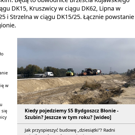
gu DK15, Kruszwicy w ciągu DK62, Lipna w
5 i Strzelna w ciągu DK15/25. Łącznie powstanie
ionie.
ło
anie
ię w
tu
Kiedy pojedziemy S5 Bydgoszcz Błonie -
 się
Szubin? Jeszcze w tym roku? [wideo]
nicy
Jak przyspieszyć budowę „dziesiątki”? Radni