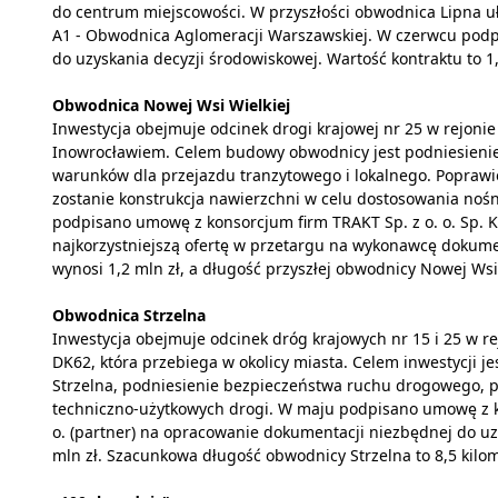
do centrum miejscowości. W przyszłości obwodnica Lipna uł
A1 - Obwodnica Aglomeracji Warszawskiej. W czerwcu podp
do uzyskania decyzji środowiskowej. Wartość kontraktu to 1
Obwodnica Nowej Wsi Wielkiej
Inwestycja obejmuje odcinek drogi krajowej nr 25 w rejonie
Inowrocławiem. Celem budowy obwodnicy jest podniesieni
warunków dla przejazdu tranzytowego i lokalnego. Popraw
zostanie konstrukcja nawierzchni w celu dostosowania nośn
podpisano umowę z konsorcjum firm TRAKT Sp. z o. o. Sp. K. (
najkorzystniejszą ofertę w przetargu na wykonawcę dokumen
wynosi 1,2 mln zł, a długość przyszłej obwodnicy Nowej Wsi
Obwodnica Strzelna
Inwestycja obejmuje odcinek dróg krajowych nr 15 i 25 w re
DK62, która przebiega w okolicy miasta. Celem inwestycji 
Strzelna, podniesienie bezpieczeństwa ruchu drogowego, 
techniczno-użytkowych drogi. W maju podpisano umowę z kons
o. (partner) na opracowanie dokumentacji niezbędnej do uz
mln zł. Szacunkowa długość obwodnicy Strzelna to 8,5 kilome