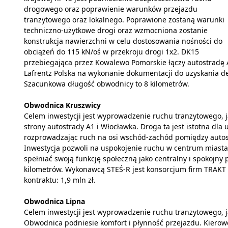
drogowego oraz poprawienie warunków przejazdu
tranzytowego oraz lokalnego. Poprawione zostaną warunki
techniczno-użytkowe drogi oraz wzmocniona zostanie
konstrukcja nawierzchni w celu dostosowania nośności do
obciążeń do 115 kN/oś w przekroju drogi 1x2. DK15
przebiegająca przez Kowalewo Pomorskie łączy autostradę 
Lafrentz Polska na wykonanie dokumentacji do uzyskania dec
Szacunkowa długość obwodnicy to 8 kilometrów.
Obwodnica Kruszwicy
Celem inwestycji jest wyprowadzenie ruchu tranzytowego, ja
strony autostrady A1 i Włocławka. Droga ta jest istotna d
rozprowadzając ruch na osi wschód-zachód pomiędzy autost
Inwestycja pozwoli na uspokojenie ruchu w centrum miasta.
spełniać swoją funkcję społeczną jako centralny i spokojny
kilometrów. Wykonawcą STEŚ-R jest konsorcjum firm TRAKT Sp. 
kontraktu: 1,9 mln zł.
Obwodnica Lipna
Celem inwestycji jest wyprowadzenie ruchu tranzytowego, ja
Obwodnica podniesie komfort i płynność przejazdu. Kierow