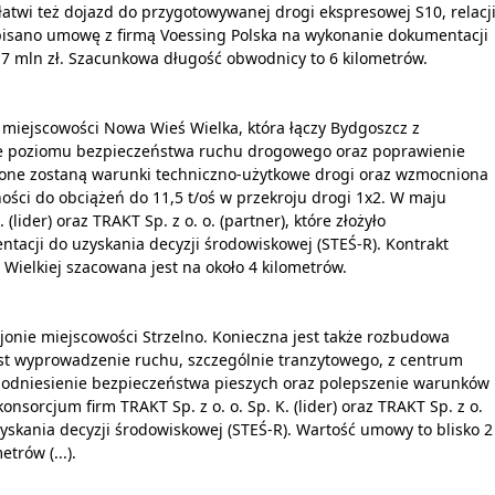
atwi też dojazd do przygotowywanej drogi ekspresowej S10, relacj
isano umowę z firmą Voessing Polska na wykonanie dokumentacji
,7 mln zł. Szacunkowa długość obwodnicy to 6 kilometrów.
 miejscowości Nowa Wieś Wielka, która łączy Bydgoszcz z
e poziomu bezpieczeństwa ruchu drogowego oraz poprawienie
ione zostaną warunki techniczno-użytkowe drogi oraz wzmocniona
ości do obciążeń do 11,5 t/oś w przekroju drogi 1x2. W maju
lider) oraz TRAKT Sp. z o. o. (partner), które złożyło
tacji do uzyskania decyzji środowiskowej (STEŚ-R). Kontrakt
 Wielkiej szacowana jest na około 4 kilometrów.
jonie miejscowości Strzelno. Konieczna jest także rozbudowa
jest wyprowadzenie ruchu, szczególnie tranzytowego, z centrum
podniesienie bezpieczeństwa pieszych oraz polepszenie warunków
orcjum firm TRAKT Sp. z o. o. Sp. K. (lider) oraz TRAKT Sp. z o.
yskania decyzji środowiskowej (STEŚ-R). Wartość umowy to blisko 2
trów (...).