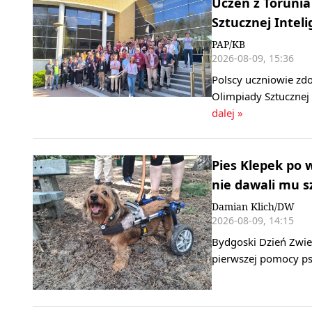
Uczeń z Toruni
Sztucznej Inteli
PAP/KB
2026-08-09, 15:36
Polscy uczniowie zdo
Olimpiady Sztucznej 
dalej »
Pies Klepek po 
nie dawali mu s
Damian Klich/DW
2026-08-09, 14:15
Bydgoski Dzień Zwier
pierwszej pomocy ps