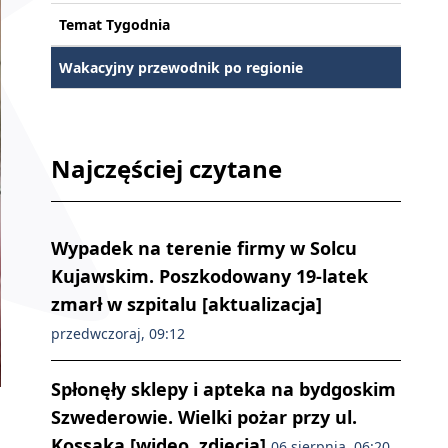
Temat Tygodnia
Wakacyjny przewodnik po regionie
Najczęściej czytane
Wypadek na terenie firmy w Solcu
Kujawskim. Poszkodowany 19-latek
zmarł w szpitalu [aktualizacja]
przedwczoraj, 09:12
Spłonęły sklepy i apteka na bydgoskim
Szwederowie. Wielki pożar przy ul.
Kossaka [wideo, zdjęcia]
06 sierpnia, 06:20