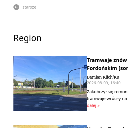
starsze
Region
Tramwaje znów 
Fordońskim [so
Damian Klich/KB
2026-08-09, 16:40
Zakończył się remon
tramwaje wróciły na
dalej »