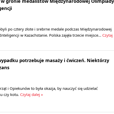
a w gronie medalistów Międzynarodowej Olimpiady
gencji
byli po cztery złote i srebrne medale podczas Międzynarodowej
Inteligencji w Kazachstanie. Polska zajęła trzecie miejsce…
Czytaj
wypadku potrzebuje masaży i ćwiczeń. Niektórzy
zans
ząt i Opiekunów to była okazja, by nauczyć się udzielać
u czy kotu.
Czytaj dalej »