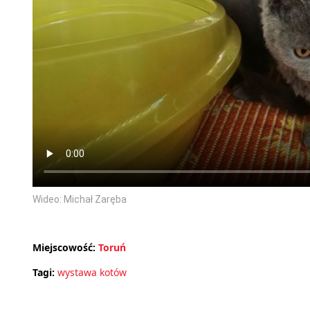
Wideo: Michał Zaręba
Miejscowość:
Toruń
Tagi:
wystawa kotów