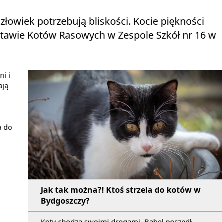
człowiek potrzebują bliskości. Kocie piękności
awie Kotów Rasowych w Zespole Szkół nr 16 w
ni i
ają
a do
Jak tak można?! Ktoś strzela do kotów w
Bydgoszczy?
Koty chodzą swoimi drogami. Bąbel poszedł