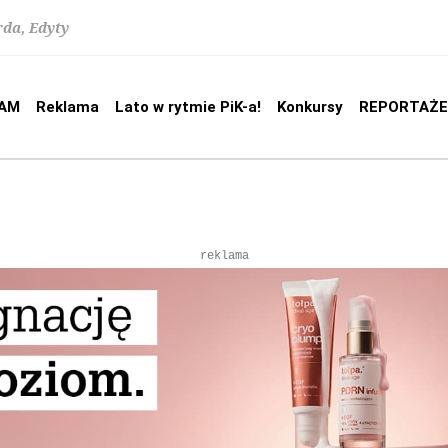
rda, Edyty
AM
Reklama
Lato w rytmie PiK-a!
Konkursy
REPORTAŻE
reklama