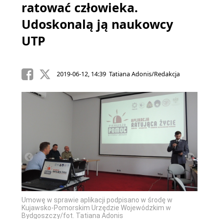
ratować człowieka.
Udoskonalą ją naukowcy
UTP
2019-06-12, 14:39 Tatiana Adonis/Redakcja
Umowę w sprawie aplikacji podpisano w środę w
Umowę 
Kujawsko-Pomorskim Urzędzie Wojewódzkim w
Kujaw
Bydgoszczy/fot. Tatiana Adonis
Bydgos