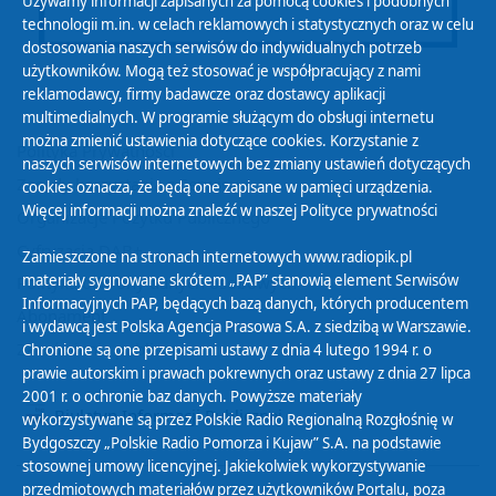
Używamy informacji zapisanych za pomocą cookies i podobnych
technologii m.in. w celach reklamowych i statystycznych oraz w celu
dostosowania naszych serwisów do indywidualnych potrzeb
użytkowników. Mogą też stosować je współpracujący z nami
reklamodawcy, firmy badawcze oraz dostawcy aplikacji
multimedialnych. W programie służącym do obsługi internetu
można zmienić ustawienia dotyczące cookies. Korzystanie z
Polityka Prywatności
naszych serwisów internetowych bez zmiany ustawień dotyczących
Zasady korzystania z Serwisu
cookies oznacza, że będą one zapisane w pamięci urządzenia.
Więcej informacji można znaleźć w naszej
Polityce prywatności
Organizacje Pożytku Publicznego
Cyfryzacja DAB+
Zamieszczone na stronach internetowych www.radiopik.pl
materiały sygnowane skrótem „PAP” stanowią element Serwisów
Polityka ochrony danych osobowych
Informacyjnych PAP, będących bazą danych, których producentem
Abonament
i wydawcą jest Polska Agencja Prasowa S.A. z siedzibą w Warszawie.
Zamówienia publiczne
Chronione są one przepisami ustawy z dnia 4 lutego 1994 r. o
prawie autorskim i prawach pokrewnych oraz ustawy z dnia 27 lipca
2001 r. o ochronie baz danych. Powyższe materiały
Biuletyn Informacji Publicznej
wykorzystywane są przez Polskie Radio Regionalną Rozgłośnię w
Bydgoszczy „Polskie Radio Pomorza i Kujaw” S.A. na podstawie
stosownej umowy licencyjnej. Jakiekolwiek wykorzystywanie
przedmiotowych materiałów przez użytkowników Portalu, poza