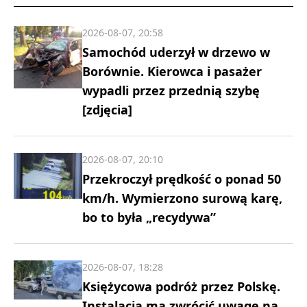
2026-08-07, 20:58
Samochód uderzył w drzewo w
Borównie. Kierowca i pasażer
wypadli przez przednią szybę
[zdjęcia]
2026-08-07, 20:10
Przekroczył prędkość o ponad 50
km/h. Wymierzono surową karę,
bo to była „recydywa”
2026-08-07, 18:28
Księżycowa podróż przez Polskę.
Instalacja ma zwrócić uwagę na