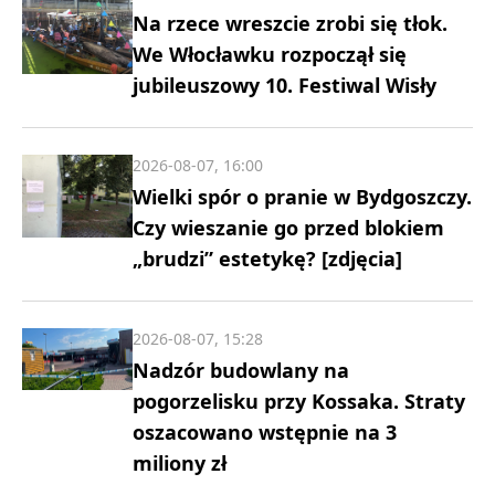
Na rzece wreszcie zrobi się tłok.
We Włocławku rozpoczął się
jubileuszowy 10. Festiwal Wisły
2026-08-07, 16:00
Wielki spór o pranie w Bydgoszczy.
Czy wieszanie go przed blokiem
„brudzi” estetykę? [zdjęcia]
2026-08-07, 15:28
Nadzór budowlany na
pogorzelisku przy Kossaka. Straty
oszacowano wstępnie na 3
miliony zł