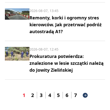
2026-08-07, 13:45
Remonty, korki i ogromny stres
kierowców. Jak przetrwać podróż
autostradą A1?
2026-08-07, 12:45
Prokuratura potwierdza:
znalezione w lesie szczątki należą
do Jowity Zielińskiej
1
2
3
4
5
6
7