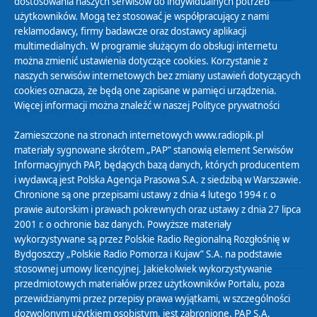
dostosowania naszych serwisów do indywidualnych potrzeb
użytkowników. Mogą też stosować je współpracujący z nami
reklamodawcy, firmy badawcze oraz dostawcy aplikacji
multimedialnych. W programie służącym do obsługi internetu
można zmienić ustawienia dotyczące cookies. Korzystanie z
Polityka Prywatności
naszych serwisów internetowych bez zmiany ustawień dotyczących
Zasady korzystania z Serwisu
cookies oznacza, że będą one zapisane w pamięci urządzenia.
Więcej informacji można znaleźć w naszej
Polityce prywatności
Organizacje Pożytku Publicznego
Cyfryzacja DAB+
Zamieszczone na stronach internetowych www.radiopik.pl
materiały sygnowane skrótem „PAP” stanowią element Serwisów
Polityka ochrony danych osobowych
Informacyjnych PAP, będących bazą danych, których producentem
Abonament
i wydawcą jest Polska Agencja Prasowa S.A. z siedzibą w Warszawie.
Zamówienia publiczne
Chronione są one przepisami ustawy z dnia 4 lutego 1994 r. o
prawie autorskim i prawach pokrewnych oraz ustawy z dnia 27 lipca
2001 r. o ochronie baz danych. Powyższe materiały
Biuletyn Informacji Publicznej
wykorzystywane są przez Polskie Radio Regionalną Rozgłośnię w
Bydgoszczy „Polskie Radio Pomorza i Kujaw” S.A. na podstawie
stosownej umowy licencyjnej. Jakiekolwiek wykorzystywanie
przedmiotowych materiałów przez użytkowników Portalu, poza
przewidzianymi przez przepisy prawa wyjątkami, w szczególności
dozwolonym użytkiem osobistym, jest zabronione. PAP S.A.