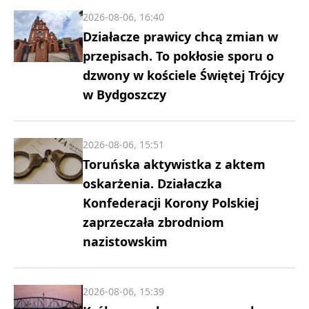
2026-08-06, 16:40
Działacze prawicy chcą zmian w
przepisach. To pokłosie sporu o
dzwony w kościele Świętej Trójcy
w Bydgoszczy
2026-08-06, 15:51
Toruńska aktywistka z aktem
oskarżenia. Działaczka
Konfederacji Korony Polskiej
zaprzeczała zbrodniom
nazistowskim
2026-08-06, 15:39