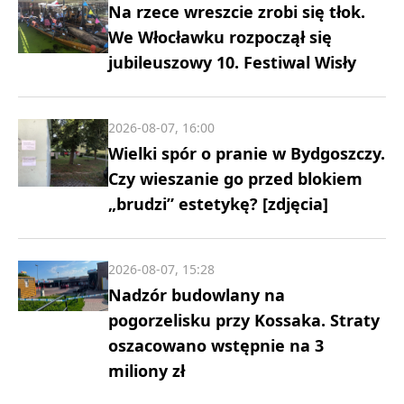
Na rzece wreszcie zrobi się tłok.
We Włocławku rozpoczął się
jubileuszowy 10. Festiwal Wisły
2026-08-07, 16:00
Wielki spór o pranie w Bydgoszczy.
Czy wieszanie go przed blokiem
„brudzi” estetykę? [zdjęcia]
2026-08-07, 15:28
Nadzór budowlany na
pogorzelisku przy Kossaka. Straty
oszacowano wstępnie na 3
miliony zł