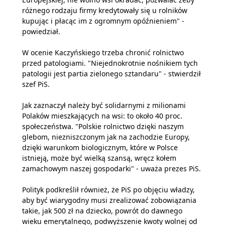
różnego rodzaju firmy kredytowały się u rolników
kupując i płacąc im z ogromnym opóźnieniem" -
powiedział.
W ocenie Kaczyńskiego trzeba chronić rolnictwo
przed patologiami. "Niejednokrotnie nośnikiem tych
patologii jest partia zielonego sztandaru" - stwierdził
szef PiS.
Jak zaznaczył należy być solidarnymi z milionami
Polaków mieszkających na wsi: to około 40 proc.
społeczeństwa. "Polskie rolnictwo dzięki naszym
glebom, niezniszczonym jak na zachodzie Europy,
dzięki warunkom biologicznym, które w Polsce
istnieją, może być wielką szansą, wręcz kołem
zamachowym naszej gospodarki" - uważa prezes PiS.
Polityk podkreślił również, że PiS po objęciu władzy,
aby być wiarygodny musi zrealizować zobowiązania
takie, jak 500 zł na dziecko, powrót do dawnego
wieku emerytalnego, podwyższenie kwoty wolnej od