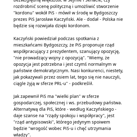
rozdrobnić scenę polityczną i umożliwić stworzenie
"kordonu" wokół PiS - mówił w środę w Bydgoszczy
prezes PiS Jarosław Kaczyński. Ale - dodał - Polska nie
będzie się rozwijała dzięki kordonom.
Kaczyński powiedział podczas spotkania z
mieszkańcami Bydgoszczy, że PiS proponuje rząd
współpracujący z prezydentem, szanujący opozycję,
"nie prowadzący wojny z opozycją". "Wiemy, że
opozycja jest potrzebna i jest czymś normalnym w
państwie demokratycznym. Nasi konkurenci, niestety,
jak pokazywali przez osiem lat, tego się nie nauczyli,
ciągle żyją w sferze PRL-u" - podkreślił.
Jak zapewnił PiS ma "wielki plan" w sferze
gospodarczej, społecznej i ws. przebudowy państwa.
Alternatywą dla PiS, które - według Kaczyńskiego -
daje szanse na "rządy spokoju i współpracy", jest
"rząd antypisowski", którego jedynym spoiwem
będzie "wrogość wobec PiS-u i chęć utrzymania
władzy".