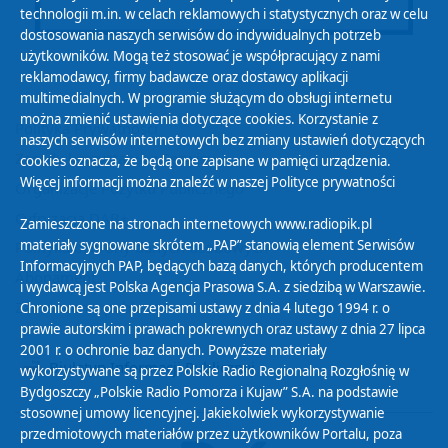
technologii m.in. w celach reklamowych i statystycznych oraz w celu
dostosowania naszych serwisów do indywidualnych potrzeb
użytkowników. Mogą też stosować je współpracujący z nami
reklamodawcy, firmy badawcze oraz dostawcy aplikacji
multimedialnych. W programie służącym do obsługi internetu
można zmienić ustawienia dotyczące cookies. Korzystanie z
Polityka Prywatności
naszych serwisów internetowych bez zmiany ustawień dotyczących
Zasady korzystania z Serwisu
cookies oznacza, że będą one zapisane w pamięci urządzenia.
Więcej informacji można znaleźć w naszej
Polityce prywatności
Organizacje Pożytku Publicznego
Cyfryzacja DAB+
Zamieszczone na stronach internetowych www.radiopik.pl
materiały sygnowane skrótem „PAP” stanowią element Serwisów
Polityka ochrony danych osobowych
Informacyjnych PAP, będących bazą danych, których producentem
Abonament
i wydawcą jest Polska Agencja Prasowa S.A. z siedzibą w Warszawie.
Zamówienia publiczne
Chronione są one przepisami ustawy z dnia 4 lutego 1994 r. o
prawie autorskim i prawach pokrewnych oraz ustawy z dnia 27 lipca
2001 r. o ochronie baz danych. Powyższe materiały
Biuletyn Informacji Publicznej
wykorzystywane są przez Polskie Radio Regionalną Rozgłośnię w
Bydgoszczy „Polskie Radio Pomorza i Kujaw” S.A. na podstawie
stosownej umowy licencyjnej. Jakiekolwiek wykorzystywanie
przedmiotowych materiałów przez użytkowników Portalu, poza