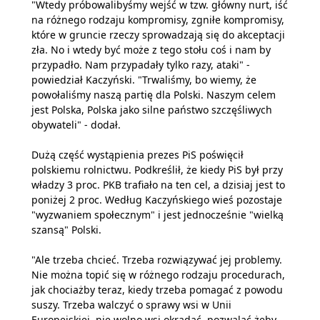
"Wtedy próbowalibyśmy wejść w tzw. główny nurt, iść
na różnego rodzaju kompromisy, zgniłe kompromisy,
które w gruncie rzeczy sprowadzają się do akceptacji
zła. No i wtedy być może z tego stołu coś i nam by
przypadło. Nam przypadały tylko razy, ataki" -
powiedział Kaczyński. "Trwaliśmy, bo wiemy, że
powołaliśmy naszą partię dla Polski. Naszym celem
jest Polska, Polska jako silne państwo szczęśliwych
obywateli" - dodał.
Dużą część wystąpienia prezes PiS poświęcił
polskiemu rolnictwu. Podkreślił, że kiedy PiS był przy
władzy 3 proc. PKB trafiało na ten cel, a dzisiaj jest to
poniżej 2 proc. Według Kaczyńskiego wieś pozostaje
"wyzwaniem społecznym" i jest jednocześnie "wielką
szansą" Polski.
"Ale trzeba chcieć. Trzeba rozwiązywać jej problemy.
Nie można topić się w różnego rodzaju procedurach,
jak chociażby teraz, kiedy trzeba pomagać z powodu
suszy. Trzeba walczyć o sprawy wsi w Unii
Europejskiej, nie wolno wsi okradać, pozwalać żeby