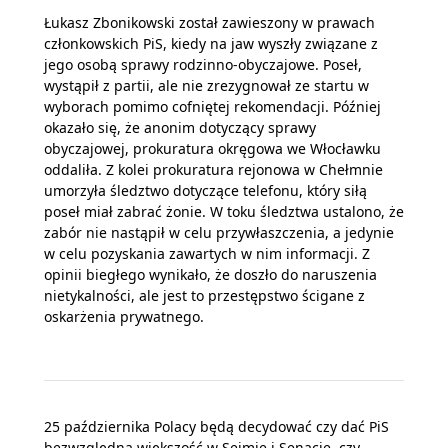
Łukasz Zbonikowski został zawieszony w prawach
członkowskich PiS, kiedy na jaw wyszły związane z
jego osobą sprawy rodzinno-obyczajowe. Poseł,
wystąpił z partii, ale nie zrezygnował ze startu w
wyborach pomimo cofniętej rekomendacji. Później
okazało się, że anonim dotyczący sprawy
obyczajowej, prokuratura okręgowa we Włocławku
oddaliła. Z kolei prokuratura rejonowa w Chełmnie
umorzyła śledztwo dotyczące telefonu, który siłą
poseł miał zabrać żonie. W toku śledztwa ustalono, że
zabór nie nastąpił w celu przywłaszczenia, a jedynie
w celu pozyskania zawartych w nim informacji. Z
opinii biegłego wynikało, że doszło do naruszenia
nietykalności, ale jest to przestępstwo ścigane z
oskarżenia prywatnego.
25 października Polacy będą decydować czy dać PiS
bezwzględną większość w Sejmie i Senacie, czy