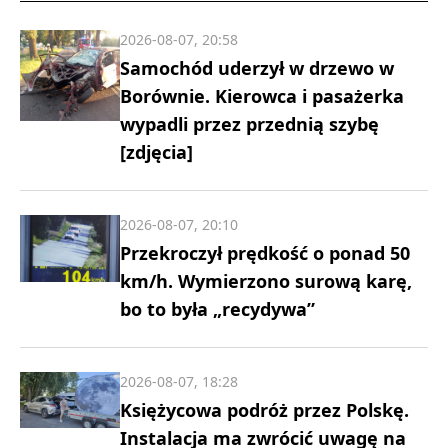
2026-08-07, 20:58
Samochód uderzył w drzewo w
Borównie. Kierowca i pasażerka
wypadli przez przednią szybę
[zdjęcia]
2026-08-07, 20:10
Przekroczył prędkość o ponad 50
km/h. Wymierzono surową karę,
bo to była „recydywa”
2026-08-07, 18:28
Księżycowa podróż przez Polskę.
Instalacja ma zwrócić uwagę na