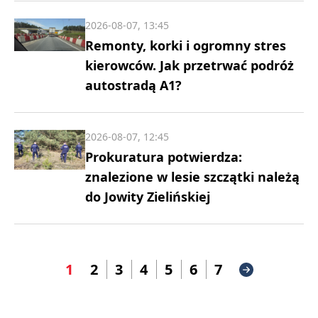
2026-08-07, 13:45
Remonty, korki i ogromny stres
kierowców. Jak przetrwać podróż
autostradą A1?
2026-08-07, 12:45
Prokuratura potwierdza:
znalezione w lesie szczątki należą
do Jowity Zielińskiej
1
2
3
4
5
6
7