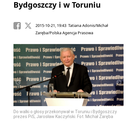
Bydgoszczy i w Toruniu
2015-10-21, 19:43 Tatiana Adonis/Michał
Zaręba/Polska Agencja Prasowa
zczy
Do walki o głosy przekonywał w Toruniu i Bydgoszczy
Do wal
nis
prezes PiS, Jarosław Kaczyński. Fot. Michał Zaręba
prezes