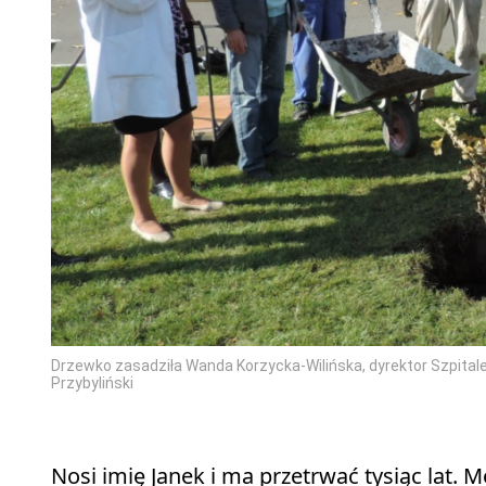
Drzewko zasadziła Wanda Korzycka-Wilińska, dyrektor Szpital
Przybyliński
Nosi imię Janek i ma przetrwać tysiąc lat. 