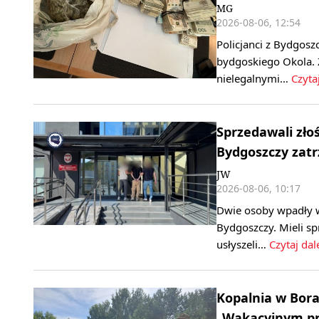
MG
2026-08-06, 12:54
Policjanci z Bydgosz
bydgoskiego Okola. 
nielegalnymi…
Czytaj
Sprzedawali zło
Bydgoszczy zatr
JW
2026-08-06, 10:17
Dwie osoby wpadły w
Bydgoszczy. Mieli 
usłyszeli…
Czytaj dal
Kopalnia w Bora
„Wakacyjnym pr