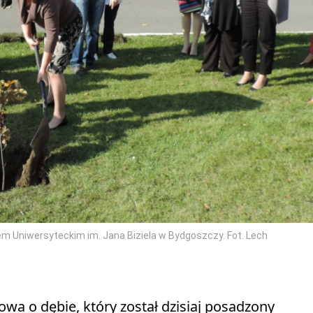
em Uniwersyteckim im. Jana Biziela w Bydgoszczy. Fot. Lech
Mowa o dębie, który został dzisiaj posadzony