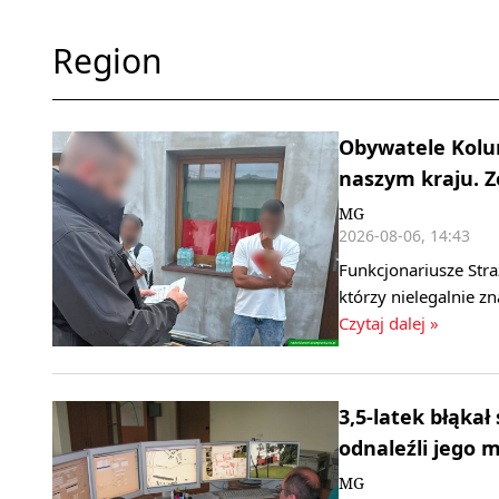
Region
Obywatele Kolum
naszym kraju. 
MG
2026-08-06, 14:43
Funkcjonariusze Stra
którzy nielegalnie z
Czytaj dalej »
3,5-latek błąkał
odnaleźli jego
MG