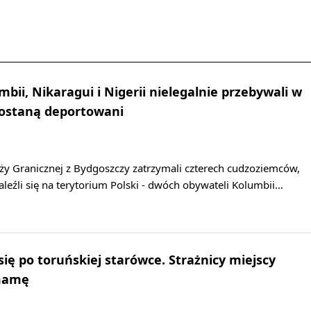
bii, Nikaragui i Nigerii nielegalnie przebywali w
Zostaną deportowani
ży Granicznej z Bydgoszczy zatrzymali czterech cudzoziemców,
naleźli się na terytorium Polski - dwóch obywateli Kolumbii…
 się po toruńskiej starówce. Strażnicy miejscy
 mamę