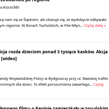
ka-Kuras/MG
zą nam się ze Śląskiem, ale okazuje się, że wydobycie odbywało
zym regionie. W Borach Tucholskich, w Pile-Młyn…
Czytaj dalej »
cja rozda dzieciom ponad 3 tysiące kasków. Akcja
 [wideo]
y Wojewódzkiej Policji w Bydgoszczy przy ul. Iławskiej trafiło
hronnych dla dzieci. To efekt porozumienia zawartego…
Czytaj
słynnego filmu o Kevinie zamieszkały w toruńskim