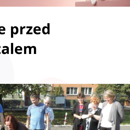
e przed
talem