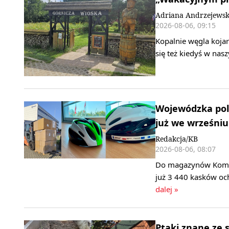
Adriana Andrzejews
2026-08-06, 09:15
Kopalnie węgla kojar
się też kiedyś w nas
Wojewódzka poli
już we wrześniu
Redakcja/KB
2026-08-06, 08:07
Do magazynów Komend
już 3 440 kasków oc
dalej »
Ptaki znane ze 