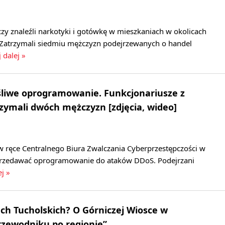
czy znaleźli narkotyki i gotówkę w mieszkaniach w okolicach
Zatrzymali siedmiu mężczyzn podejrzewanych o handel
 dalej »
śliwe oprogramowanie. Funkcjonariusze z
zymali dwóch mężczyzn [zdjęcia, wideo]
 ręce Centralnego Biura Zwalczania Cyberprzestępczości w
sprzedawać oprogramowanie do ataków DDoS. Podejrzani
ej »
ch Tucholskich? O Górniczej Wiosce w
zewodniku po regionie”