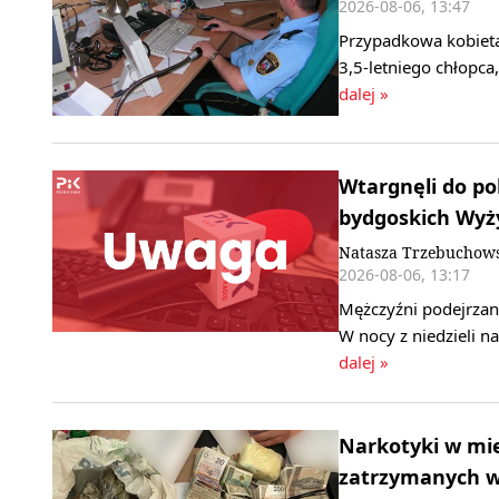
2026-08-06, 13:47
Przypadkowa kobieta
3,5-letniego chłopca
dalej »
Wtargnęli do pok
bydgoskich Wyż
Natasza Trzebuchow
2026-08-06, 13:17
Mężczyźni podejrzani
W nocy z niedzieli 
dalej »
Narkotyki w mi
zatrzymanych w