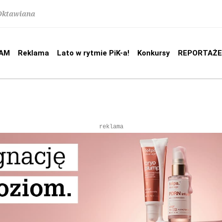
 Oktawiana
AM
Reklama
Lato w rytmie PiK-a!
Konkursy
REPORTAŻE
reklama