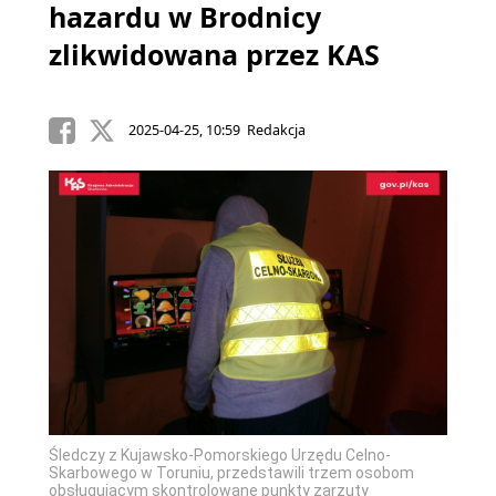
hazardu w Brodnicy
zlikwidowana przez KAS
2025-04-25, 10:59 Redakcja
Śledczy z Kujawsko-Pomorskiego Urzędu Celno-
Skarbowego w Toruniu, przedstawili trzem osobom
obsługującym skontrolowane punkty zarzuty