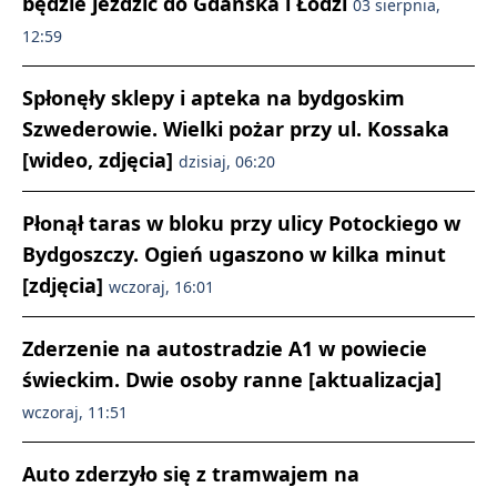
będzie jeździć do Gdańska i Łodzi
03 sierpnia,
12:59
Spłonęły sklepy i apteka na bydgoskim
Szwederowie. Wielki pożar przy ul. Kossaka
[wideo, zdjęcia]
dzisiaj, 06:20
Płonął taras w bloku przy ulicy Potockiego w
Bydgoszczy. Ogień ugaszono w kilka minut
[zdjęcia]
wczoraj, 16:01
Zderzenie na autostradzie A1 w powiecie
świeckim. Dwie osoby ranne [aktualizacja]
wczoraj, 11:51
Auto zderzyło się z tramwajem na