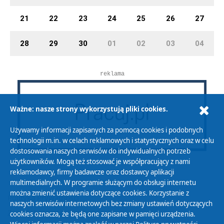
21
22
23
24
25
26
27
28
29
30
01
02
03
04
reklama
Ważne: nasze strony wykorzystują pliki cookies.
Używamy informacji zapisanych za pomocą cookies i podobnych
technologii m.in. w celach reklamowych i statystycznych oraz w celu
dostosowania naszych serwisów do indywidualnych potrzeb
użytkowników. Mogą też stosować je współpracujący z nami
reklamodawcy, firmy badawcze oraz dostawcy aplikacji
multimedialnych. W programie służącym do obsługi internetu
można zmienić ustawienia dotyczące cookies. Korzystanie z
Polityka Prywatności
naszych serwisów internetowych bez zmiany ustawień dotyczących
Zasady korzystania z Serwisu
cookies oznacza, że będą one zapisane w pamięci urządzenia.