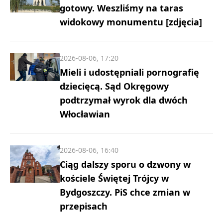
gotowy. Weszliśmy na taras
widokowy monumentu [zdjęcia]
2026-08-06, 17:20
Mieli i udostępniali pornografię
dziecięcą. Sąd Okręgowy
podtrzymał wyrok dla dwóch
Włocławian
2026-08-06, 16:40
Ciąg dalszy sporu o dzwony w
kościele Świętej Trójcy w
Bydgoszczy. PiS chce zmian w
przepisach