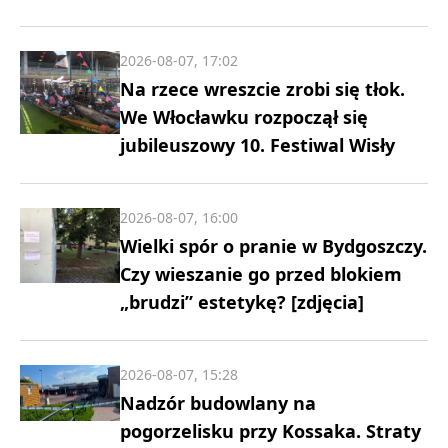
2026-08-07, 17:02
Na rzece wreszcie zrobi się tłok.
We Włocławku rozpoczął się
jubileuszowy 10. Festiwal Wisły
2026-08-07, 16:00
Wielki spór o pranie w Bydgoszczy.
Czy wieszanie go przed blokiem
„brudzi” estetykę? [zdjęcia]
2026-08-07, 15:28
Nadzór budowlany na
pogorzelisku przy Kossaka. Straty