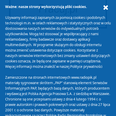
Ważne: nasze strony wykorzystują pliki cookies.
Używamy informacji zapisanych za pomocą cookies i podobnych
technologii m.in. w celach reklamowych i statystycznych oraz w celu
dostosowania naszych serwisów do indywidualnych potrzeb
użytkowników. Mogą też stosować je współpracujący z nami
reklamodawcy, firmy badawcze oraz dostawcy aplikacji
multimedialnych. W programie służącym do obsługi internetu
można zmienić ustawienia dotyczące cookies. Korzystanie z
Polityka Prywatności
naszych serwisów internetowych bez zmiany ustawień dotyczących
Zasady korzystania z Serwisu
cookies oznacza, że będą one zapisane w pamięci urządzenia.
Więcej informacji można znaleźć w naszej
Polityce prywatności
Organizacje Pożytku Publicznego
Cyfryzacja DAB+
Zamieszczone na stronach internetowych www.radiopik.pl
materiały sygnowane skrótem „PAP” stanowią element Serwisów
Polityka ochrony danych osobowych
Informacyjnych PAP, będących bazą danych, których producentem
Abonament
i wydawcą jest Polska Agencja Prasowa S.A. z siedzibą w Warszawie.
Zamówienia publiczne
Chronione są one przepisami ustawy z dnia 4 lutego 1994 r. o
prawie autorskim i prawach pokrewnych oraz ustawy z dnia 27 lipca
2001 r. o ochronie baz danych. Powyższe materiały
Biuletyn Informacji Publicznej
wykorzystywane są przez Polskie Radio Regionalną Rozgłośnię w