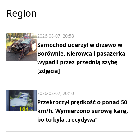
Region
2026-08-07, 20:58
Samochód uderzył w drzewo w
Borównie. Kierowca i pasażerka
wypadli przez przednią szybę
[zdjęcia]
2026-08-07, 20:10
Przekroczył prędkość o ponad 50
km/h. Wymierzono surową karę,
bo to była „recydywa”