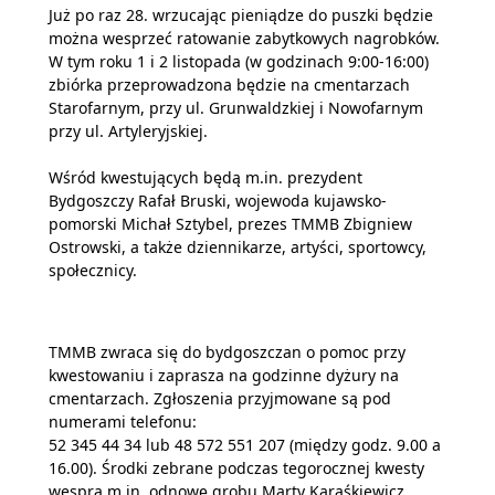
Już po raz 28. wrzucając pieniądze do puszki będzie
można wesprzeć ratowanie zabytkowych nagrobków.
W tym roku 1 i 2 listopada (w godzinach 9:00-16:00)
zbiórka przeprowadzona będzie na cmentarzach
Starofarnym, przy ul. Grunwaldzkiej i Nowofarnym
przy ul. Artyleryjskiej.
Wśród kwestujących będą m.in. prezydent
Bydgoszczy Rafał Bruski, wojewoda kujawsko-
pomorski Michał Sztybel, prezes TMMB Zbigniew
Ostrowski, a także dziennikarze, artyści, sportowcy,
społecznicy.
TMMB zwraca się do bydgoszczan o pomoc przy
kwestowaniu i zaprasza na godzinne dyżury na
cmentarzach. Zgłoszenia przyjmowane są pod
numerami telefonu:
52 345 44 34 lub 48 572 551 207 (między godz. 9.00 a
16.00). Środki zebrane podczas tegorocznej kwesty
wesprą m.in. odnowę grobu Marty Karaśkiewicz