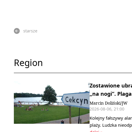
starsze
Region
Zostawione ubra
„na nogi”. Plag
Marcin Doliński/JW
2026-08-06, 21:00
Kolejny fałszywy al
plaży. Ludzka nieod