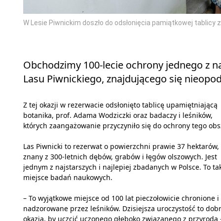
W Lesie Piwnickim doszło do odsłonięcia pamiątkowej tablicy 
Obchodzimy 100-lecie ochrony jednego z na
Lasu Piwnickiego, znajdującego się nieopod
Z tej okazji w rezerwacie odsłonięto tablicę upamiętniającą
botanika, prof. Adama Wodziczki oraz badaczy i leśników,
których zaangażowanie przyczyniło się do ochrony tego obs
Las Piwnicki to rezerwat o powierzchni prawie 37 hektarów,
znany z 300-letnich dębów, grabów i łęgów olszowych. Jest
jednym z najstarszych i najlepiej zbadanych w Polsce. To ta
miejsce badań naukowych.
– To wyjątkowe miejsce od 100 lat pieczołowicie chronione i
nadzorowane przez leśników. Dzisiejsza uroczystość to dob
okazja, by uczcić uczonego głęboko związanego z przyrodą 