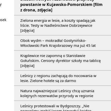
y
powstanie w Kujawsko-Pomorskiem [film
z drona, zdjęcia]
osek
Zielona energia w lesie, a koszty spadają jak
liście. Testy w Nadleśnictwie Dobrzejewice
[zdjęcia]
Obok wydm – mokradła! Gostynińsko-
Włocławski Park Krajobrazowy ma już 45 lat
Krąplewice nie zapomną o Stanisławie
Gołuńskim. Ceniony dyrektor szkoły ma tablicę
[zdjęcia]
Leśnicy z regionu zachęcają do nocowania w
lesie. Zielone hotele są za darmo
Natura najważniejsza! Leśnicy chcą uznania
kolejnych rezerwatów przyrody w regionie
Leśnicy protestowali w Bydgoszczy. „Nie
pozwolimy zrobić lasom krzywdy” [wideo,