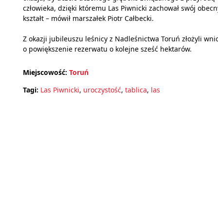
człowieka, dzięki któremu Las Piwnicki zachował swój obecn
kształt – mówił marszałek Piotr Całbecki.
Z okazji jubileuszu leśnicy z Nadleśnictwa Toruń złożyli wni
o powiększenie rezerwatu o kolejne sześć hektarów.
Miejscowość:
Toruń
Tagi:
Las Piwnicki
,
uroczystość
,
tablica
,
las