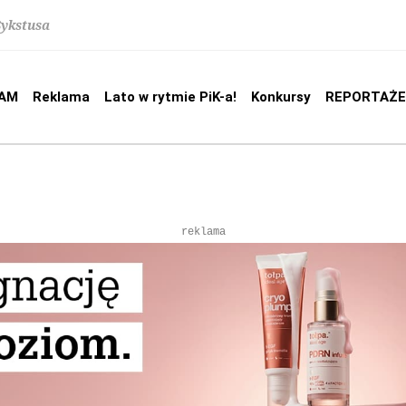
Sykstusa
AM
Reklama
Lato w rytmie PiK-a!
Konkursy
REPORTAŻE
reklama