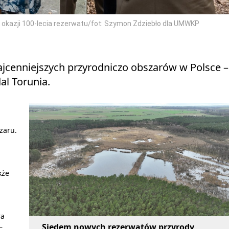
z okazji 100-lecia rezerwatu/fot: Szymon Zdziebło dla UMWKP
jcenniejszych przyrodniczo obszarów w Polsce –
al Torunia.
zaru.
kże
ra
Siedem nowych rezerwatów przyrody
–