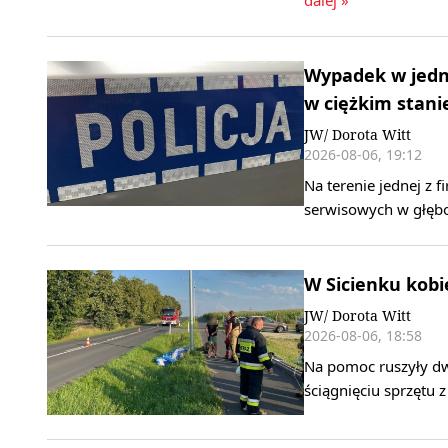
dalej »
Wypadek w jedn
w ciężkim stani
JW/ Dorota Witt
2026-08-06, 19:12
Na terenie jednej z
serwisowych w głębo
W Sicienku kobi
JW/ Dorota Witt
2026-08-06, 18:58
Na pomoc ruszyły dw
ściągnięciu sprzętu 