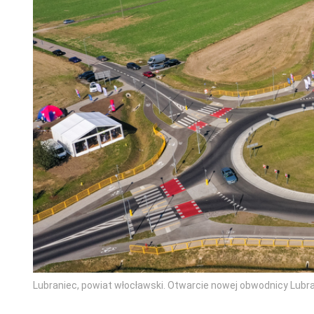
Lubraniec, powiat włocławski. Otwarcie nowej obwodnicy Lubra