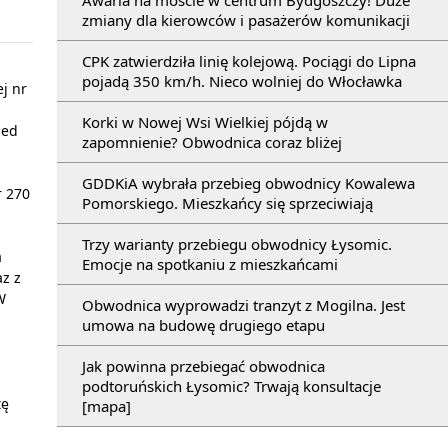
Awaria na moście w centrum Bydgoszczy! Duże
zmiany dla kierowców i pasażerów komunikacji
CPK zatwierdziła linię kolejową. Pociągi do Lipna
pojadą 350 km/h. Nieco wolniej do Włocławka
j nr
Korki w Nowej Wsi Wielkiej pójdą w
zed
zapomnienie? Obwodnica coraz bliżej
GDDKiA wybrała przebieg obwodnicy Kowalewa
r 270
Pomorskiego. Mieszkańcy się sprzeciwiają
Trzy warianty przebiegu obwodnicy Łysomic.
a
Emocje na spotkaniu z mieszkańcami
az z
W
Obwodnica wyprowadzi tranzyt z Mogilna. Jest
umowa na budowę drugiego etapu
Jak powinna przebiegać obwodnica
podtoruńskich Łysomic? Trwają konsultacje
tę
[mapa]