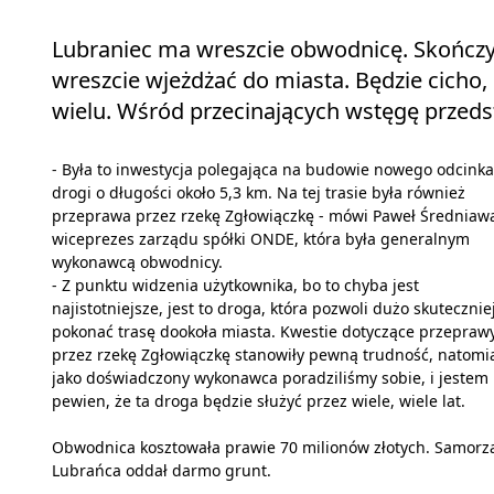
Lubraniec ma wreszcie obwodnicę. Skończy s
wreszcie wjeżdżać do miasta. Będzie cicho, 
wielu. Wśród przecinających wstęgę przed
- Była to inwestycja polegająca na budowie nowego odcinka
drogi o długości około 5,3 km. Na tej trasie była również
przeprawa przez rzekę Zgłowiączkę - mówi Paweł Średniaw
wiceprezes zarządu spółki ONDE, która była generalnym
wykonawcą obwodnicy.
- Z punktu widzenia użytkownika, bo to chyba jest
najistotniejsze, jest to droga, która pozwoli dużo skutecznie
pokonać trasę dookoła miasta. Kwestie dotyczące przepraw
przez rzekę Zgłowiączkę stanowiły pewną trudność, natomi
jako doświadczony wykonawca poradziliśmy sobie, i jestem
pewien, że ta droga będzie służyć przez wiele, wiele lat.
Obwodnica kosztowała prawie 70 milionów złotych. Samorz
Lubrańca oddał darmo grunt.