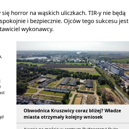
ię horror na wąskich uliczkach. TIR-y nie będą
spokojnie i bezpiecznie. Ojców tego sukcesu jest
stawiciel wykonawcy.
a,
j
y
ast
Obwodnica Kruszwicy coraz bliżej? Władze
miasta otrzymały kolejny wniosek
ąd