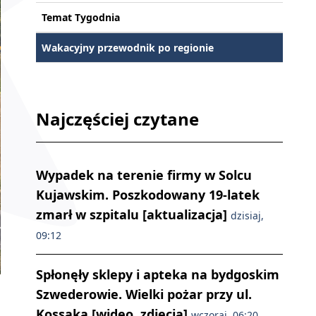
Temat Tygodnia
Wakacyjny przewodnik po regionie
Najczęściej czytane
Wypadek na terenie firmy w Solcu
Kujawskim. Poszkodowany 19-latek
zmarł w szpitalu [aktualizacja]
dzisiaj,
09:12
Spłonęły sklepy i apteka na bydgoskim
Szwederowie. Wielki pożar przy ul.
Kossaka [wideo, zdjęcia]
wczoraj, 06:20