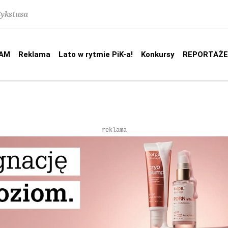
Sykstusa
AM
Reklama
Lato w rytmie PiK-a!
Konkursy
REPORTAŻE
reklama