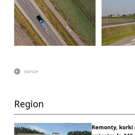
starsze
Region
Remonty, korki 