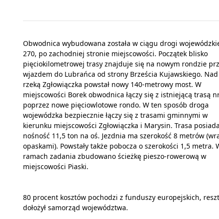
Obwodnica wybudowana została w ciągu drogi wojewódzkie
270, po zachodniej stronie miejscowości. Początek blisko
pięciokilometrowej trasy znajduje się na nowym rondzie pr
wjazdem do Lubrańca od strony Brześcia Kujawskiego. Nad
rzeką Zgłowiączka powstał nowy 140-metrowy most. W
miejscowości Borek obwodnica łączy się z istniejącą trasą n
poprzez nowe pięciowlotowe rondo. W ten sposób droga
wojewódzka bezpiecznie łączy się z trasami gminnymi w
kierunku miejscowości Zgłowiączka i Marysin. Trasa posiad
nośność 11,5 ton na oś. Jezdnia ma szerokość 8 metrów (wr
opaskami). Powstały także pobocza o szerokości 1,5 metra. 
ramach zadania zbudowano ścieżkę pieszo-rowerową w
miejscowości Piaski.
80 procent kosztów pochodzi z funduszy europejskich, resz
dołożył samorząd województwa.