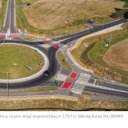
ńca, części drogi wojewódzkiej nr 270/fot. Mikołaj Kuras dla UMWKP