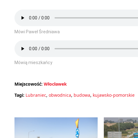
Mówi Paweł Średniawa
Mówią mieszkańcy
Miejscowość:
Włocławek
Tagi:
Lubraniec
,
obwodnica
,
budowa
,
kujawsko-pomorskie