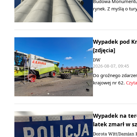
Budowa Monumentu Ma
rynek. Z myślą o tu
Wypadek pod Kr
[zdjęcia]
DW
2026-08-07, 09:45
Do groźnego zdarzen
krajowej nr 62.
Czyta
Wypadek na ter
latek zmarł w sz
Dorota Witt/Damian 