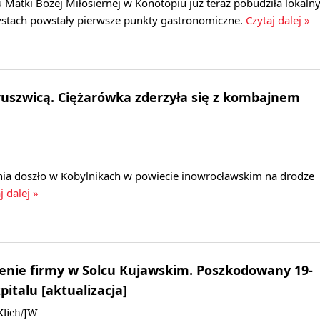
tki Bożej Miłosiernej w Konotopiu już teraz pobudziła lokaln
rystach powstały pierwsze punkty gastronomiczne.
Czytaj dalej »
uszwicą. Ciężarówka zderzyła się z kombajnem
ia doszło w Kobylnikach w powiecie inowrocławskim na drodze
j dalej »
enie firmy w Solcu Kujawskim. Poszkodowany 19-
pitalu [aktualizacja]
Klich/JW