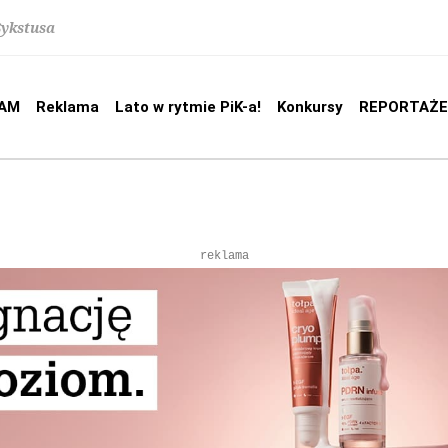
Sykstusa
AM
Reklama
Lato w rytmie PiK-a!
Konkursy
REPORTAŻE
reklama