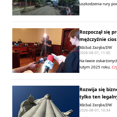
uszkodzenia rury po
Rozpoczął się pr
mężczyźnie cio
Michał Zaręba/DW
2026-08-07, 11:00
Na ławie oskarżonych
lutym 2025 roku.
Czy
Rozwija się biz
tylko ten legaln
Michał Zaręba/DW
2026-08-07, 10:34