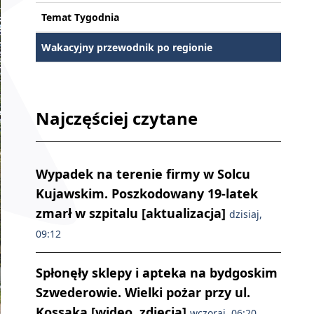
Temat Tygodnia
Wakacyjny przewodnik po regionie
Najczęściej czytane
Wypadek na terenie firmy w Solcu
Kujawskim. Poszkodowany 19-latek
zmarł w szpitalu [aktualizacja]
dzisiaj,
09:12
Spłonęły sklepy i apteka na bydgoskim
Szwederowie. Wielki pożar przy ul.
Kossaka [wideo, zdjęcia]
wczoraj, 06:20