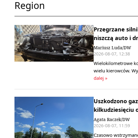
Region
Przegrzane silni
niszczą auto i d
Mariusz Luda/DW
2026-08-07, 12:38
Wielokilometrowe ko
wielu kierowców. Wy
dalej »
Uszkodzono gaz
kilkudziesięciu 
Agata Raczek/DW
2026-08-07, 11:59
Czasowo wstrzymano 