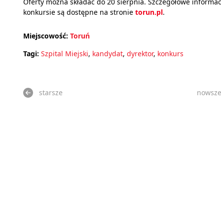
Oferty można składać do 20 sierpnia. Szczegółowe informac
konkursie są dostępne na stronie
torun.pl
.
Miejscowość:
Toruń
Tagi:
Szpital Miejski
,
kandydat
,
dyrektor
,
konkurs
starsze
nowsz