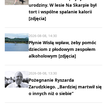
urodziny. W lesie Na Skarpie był
tort i wspólne spalanie kalorii
[zdjęcia]
2026-08-08, 14:30
Płynie Wisłą wpław, żeby pomóc
dzieciom z płodowym zespołem
alkoholowym [zdjęcia]
2026-08-08, 13:30
Pożegnanie Ryszarda
Zarudzkiego. „Bardziej martwił się
o innych niż o siebie”