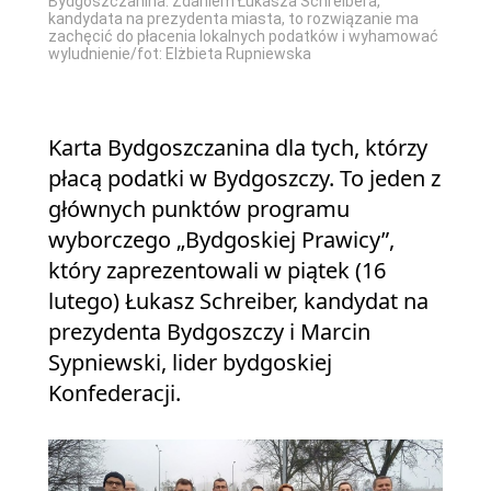
Bydgoszczanina. Zdaniem Łukasza Schreibera,
kandydata na prezydenta miasta, to rozwiązanie ma
zachęcić do płacenia lokalnych podatków i wyhamować
wyludnienie/fot: Elżbieta Rupniewska
Karta Bydgoszczanina dla tych, którzy
płacą podatki w Bydgoszczy. To jeden z
głównych punktów programu
wyborczego „Bydgoskiej Prawicy”,
który zaprezentowali w piątek (16
lutego) Łukasz Schreiber, kandydat na
prezydenta Bydgoszczy i Marcin
Sypniewski, lider bydgoskiej
Konfederacji.