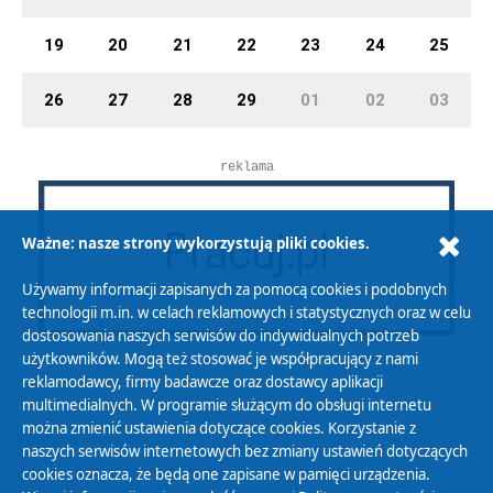
19
20
21
22
23
24
25
26
27
28
29
01
02
03
reklama
Ważne: nasze strony wykorzystują pliki cookies.
Używamy informacji zapisanych za pomocą cookies i podobnych
technologii m.in. w celach reklamowych i statystycznych oraz w celu
dostosowania naszych serwisów do indywidualnych potrzeb
użytkowników. Mogą też stosować je współpracujący z nami
reklamodawcy, firmy badawcze oraz dostawcy aplikacji
multimedialnych. W programie służącym do obsługi internetu
można zmienić ustawienia dotyczące cookies. Korzystanie z
Polityka Prywatności
naszych serwisów internetowych bez zmiany ustawień dotyczących
Zasady korzystania z Serwisu
cookies oznacza, że będą one zapisane w pamięci urządzenia.