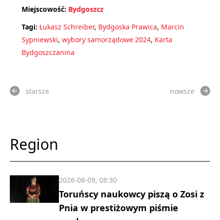
Miejscowość:
Bydgoszcz
Tagi:
Łukasz Schreiber
,
Bydgoska Prawica
,
Marcin
Sypniewski
,
wybory samorządowe 2024
,
Karta
Bydgoszczanina
starsze
nowsze
Region
2026-08-09, 08:30
Toruńscy naukowcy piszą o Zosi z
Pnia w prestiżowym piśmie