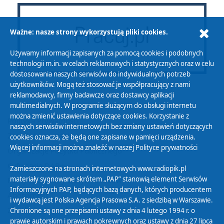
Ważne: nasze strony wykorzystują pliki cookies.
Używamy informacji zapisanych za pomocą cookies i podobnych
technologii m.in. w celach reklamowych i statystycznych oraz w celu
dostosowania naszych serwisów do indywidualnych potrzeb
użytkowników. Mogą też stosować je współpracujący z nami
reklamodawcy, firmy badawcze oraz dostawcy aplikacji
multimedialnych. W programie służącym do obsługi internetu
można zmienić ustawienia dotyczące cookies. Korzystanie z
Polityka Prywatności
naszych serwisów internetowych bez zmiany ustawień dotyczących
Zasady korzystania z Serwisu
cookies oznacza, że będą one zapisane w pamięci urządzenia.
Więcej informacji można znaleźć w naszej
Polityce prywatności
Organizacje Pożytku Publicznego
Cyfryzacja DAB+
Zamieszczone na stronach internetowych www.radiopik.pl
materiały sygnowane skrótem „PAP” stanowią element Serwisów
Polityka ochrony danych osobowych
Informacyjnych PAP, będących bazą danych, których producentem
Abonament
i wydawcą jest Polska Agencja Prasowa S.A. z siedzibą w Warszawie.
Zamówienia publiczne
Chronione są one przepisami ustawy z dnia 4 lutego 1994 r. o
prawie autorskim i prawach pokrewnych oraz ustawy z dnia 27 lipca