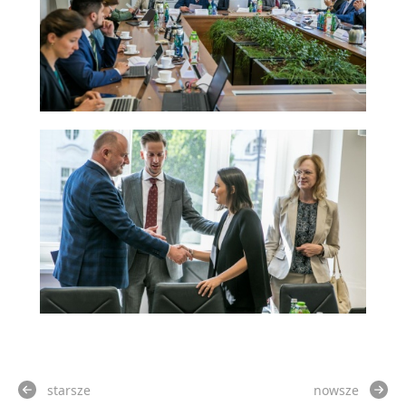
starsze
nowsze