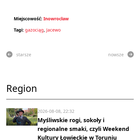
Miejscowość:
Inowrocław
Tagi:
gazociąg
,
Jacewo
starsze
nowsze
Region
2026-08-08, 22:32
Myśliwskie rogi, sokoły i
regionalne smaki, czyli Weekend
Kultury Łowieckie w Toruniu