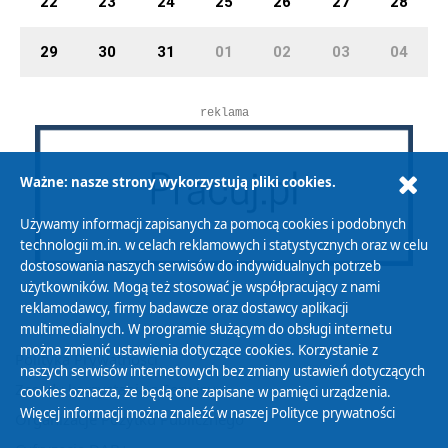
22
23
24
25
26
27
28
29
30
31
01
02
03
04
reklama
Ważne: nasze strony wykorzystują pliki cookies.
Używamy informacji zapisanych za pomocą cookies i podobnych
technologii m.in. w celach reklamowych i statystycznych oraz w celu
dostosowania naszych serwisów do indywidualnych potrzeb
użytkowników. Mogą też stosować je współpracujący z nami
reklamodawcy, firmy badawcze oraz dostawcy aplikacji
multimedialnych. W programie służącym do obsługi internetu
można zmienić ustawienia dotyczące cookies. Korzystanie z
Polityka Prywatności
naszych serwisów internetowych bez zmiany ustawień dotyczących
Zasady korzystania z Serwisu
cookies oznacza, że będą one zapisane w pamięci urządzenia.
Więcej informacji można znaleźć w naszej
Polityce prywatności
Organizacje Pożytku Publicznego