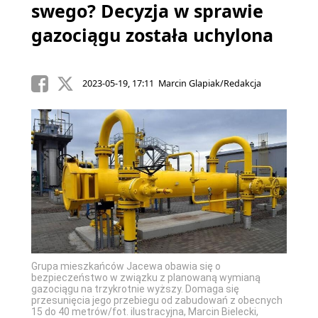
swego? Decyzja w sprawie
gazociągu została uchylona
2023-05-19, 17:11 Marcin Glapiak/Redakcja
Grupa mieszkańców Jacewa obawia się o
bezpieczeństwo w związku z planowaną wymianą
gazociągu na trzykrotnie wyższy. Domaga się
przesunięcia jego przebiegu od zabudowań z obecnych
15 do 40 metrów/fot. ilustracyjna, Marcin Bielecki,