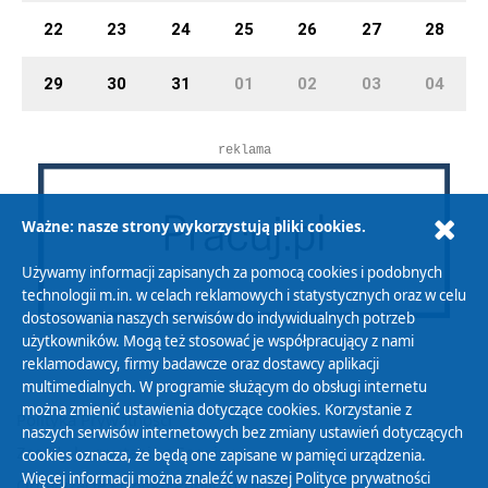
22
23
24
25
26
27
28
29
30
31
01
02
03
04
reklama
Ważne: nasze strony wykorzystują pliki cookies.
Używamy informacji zapisanych za pomocą cookies i podobnych
technologii m.in. w celach reklamowych i statystycznych oraz w celu
dostosowania naszych serwisów do indywidualnych potrzeb
użytkowników. Mogą też stosować je współpracujący z nami
reklamodawcy, firmy badawcze oraz dostawcy aplikacji
multimedialnych. W programie służącym do obsługi internetu
można zmienić ustawienia dotyczące cookies. Korzystanie z
Polityka Prywatności
naszych serwisów internetowych bez zmiany ustawień dotyczących
Zasady korzystania z Serwisu
cookies oznacza, że będą one zapisane w pamięci urządzenia.
Więcej informacji można znaleźć w naszej
Polityce prywatności
Organizacje Pożytku Publicznego