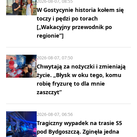
2026-08-07, 08:55
W Gostycynie historia kołem się
toczy i pędzi po torach
[„Wakacyjny przewodnik po
regionie”]
2026-08-07, 07:50
Chwytają za nożyczki i zmieniają
życie. „Błysk w oku tego, komu
robię fryzurę to dla mnie
zaszczyt”
2026-08-07, 06:56
Tragiczny wypadek na trasie S5
pod Bydgoszczą. Zginęła jedna