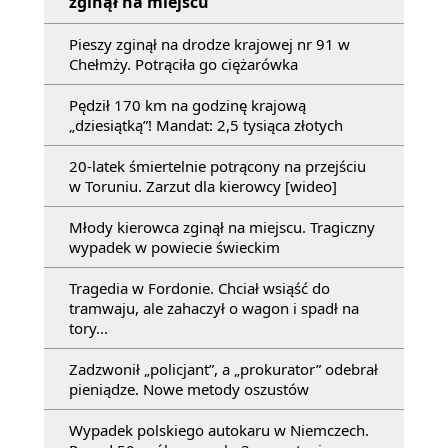
zginął na miejscu
Pieszy zginął na drodze krajowej nr 91 w
Chełmży. Potrąciła go ciężarówka
Pędził 170 km na godzinę krajową
„dziesiątką”! Mandat: 2,5 tysiąca złotych
20-latek śmiertelnie potrącony na przejściu
w Toruniu. Zarzut dla kierowcy [wideo]
Młody kierowca zginął na miejscu. Tragiczny
wypadek w powiecie świeckim
Tragedia w Fordonie. Chciał wsiąść do
tramwaju, ale zahaczył o wagon i spadł na
tory...
Zadzwonił „policjant”, a „prokurator” odebrał
pieniądze. Nowe metody oszustów
Wypadek polskiego autokaru w Niemczech.