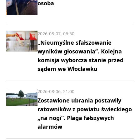
osoba
2026-08-07, 06:50
„Nieumyślne sfałszowanie
wyników głosowania”. Kolejna
komisja wyborcza stanie przed
sądem we Włocławku
2026-08-06, 21:00
Zostawione ubrania postawiły
ratowników z powiatu świeckiego
„na nogi”. Plaga fałszywych
alarmów