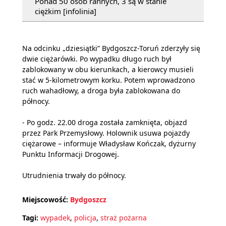
Ponad 50 osób rannych, 3 są w stanie
ciężkim [infolinia]
Na odcinku „dziesiątki” Bydgoszcz-Toruń zderzyły się
dwie ciężarówki. Po wypadku długo ruch był
zablokowany w obu kierunkach, a kierowcy musieli
stać w 5-kilometrowym korku. Potem wprowadzono
ruch wahadłowy, a droga była zablokowana do
północy.
- Po godz. 22.00 droga została zamknięta, objazd
przez Park Przemysłowy. Holownik usuwa pojazdy
ciężarowe – informuje Władysław Kończak, dyżurny
Punktu Informacji Drogowej.
Utrudnienia trwały do północy.
Miejscowość:
Bydgoszcz
Tagi:
wypadek
,
policja
,
straż pożarna