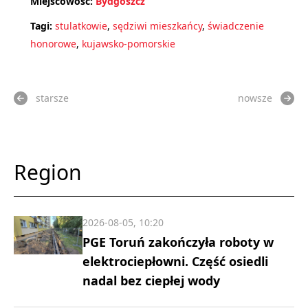
Miejscowość:
Bydgoszcz
Tagi:
stulatkowie
,
sędziwi mieszkańcy
,
świadczenie
honorowe
,
kujawsko-pomorskie
starsze
nowsze
Region
2026-08-05, 10:20
PGE Toruń zakończyła roboty w
elektrociepłowni. Część osiedli
nadal bez ciepłej wody