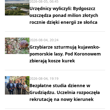
2026-08-05, 06:45
Urzędnicy wyliczyli: Bydgoszcz
oszczędza ponad milion złotych
rocznie dzięki energii ze słońca
2026-08-04, 20:24
Grzybiarze szturmują kujawsko-
pomorskie lasy. Pod Koronowem
zbierają kosze kurek
2026-08-04, 19:19
Bezpłatne studia dzienne w
Grudziądzu. Uczelnia rozpoczęła
rekrutację na nowy kierunek