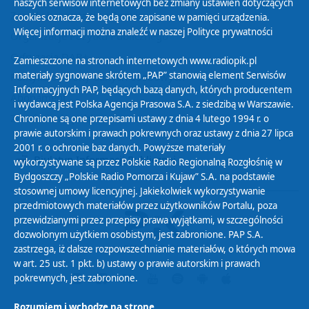
naszych serwisów internetowych bez zmiany ustawień dotyczących
Zasady korzystania z Serwisu
cookies oznacza, że będą one zapisane w pamięci urządzenia.
Więcej informacji można znaleźć w naszej
Polityce prywatności
Organizacje Pożytku Publicznego
Cyfryzacja DAB+
Zamieszczone na stronach internetowych www.radiopik.pl
materiały sygnowane skrótem „PAP” stanowią element Serwisów
Polityka ochrony danych osobowych
Informacyjnych PAP, będących bazą danych, których producentem
Abonament
i wydawcą jest Polska Agencja Prasowa S.A. z siedzibą w Warszawie.
Zamówienia publiczne
Chronione są one przepisami ustawy z dnia 4 lutego 1994 r. o
prawie autorskim i prawach pokrewnych oraz ustawy z dnia 27 lipca
2001 r. o ochronie baz danych. Powyższe materiały
Biuletyn Informacji Publicznej
wykorzystywane są przez Polskie Radio Regionalną Rozgłośnię w
Bydgoszczy „Polskie Radio Pomorza i Kujaw” S.A. na podstawie
stosownej umowy licencyjnej. Jakiekolwiek wykorzystywanie
przedmiotowych materiałów przez użytkowników Portalu, poza
przewidzianymi przez przepisy prawa wyjątkami, w szczególności
dozwolonym użytkiem osobistym, jest zabronione. PAP S.A.
zastrzega, iż dalsze rozpowszechnianie materiałów, o których mowa
w art. 25 ust. 1 pkt. b) ustawy o prawie autorskim i prawach
pokrewnych, jest zabronione.
Rozumiem i wchodzę na stronę