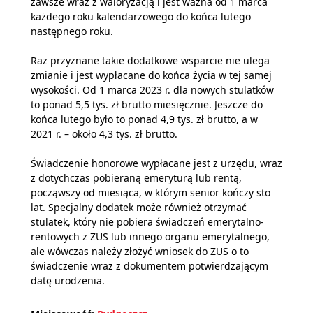
zawsze wraz z waloryzacją i jest ważna od 1 marca
każdego roku kalendarzowego do końca lutego
następnego roku.
Raz przyznane takie dodatkowe wsparcie nie ulega
zmianie i jest wypłacane do końca życia w tej samej
wysokości. Od 1 marca 2023 r. dla nowych stulatków
to ponad 5,5 tys. zł brutto miesięcznie. Jeszcze do
końca lutego było to ponad 4,9 tys. zł brutto, a w
2021 r. – około 4,3 tys. zł brutto.
Świadczenie honorowe wypłacane jest z urzędu, wraz
z dotychczas pobieraną emeryturą lub rentą,
począwszy od miesiąca, w którym senior kończy sto
lat. Specjalny dodatek może również otrzymać
stulatek, który nie pobiera świadczeń emerytalno-
rentowych z ZUS lub innego organu emerytalnego,
ale wówczas należy złożyć wniosek do ZUS o to
świadczenie wraz z dokumentem potwierdzającym
datę urodzenia.