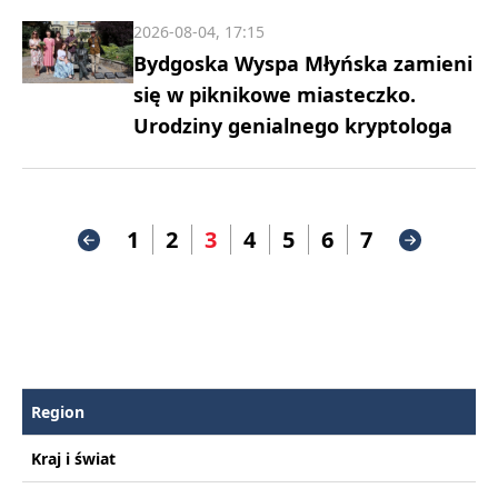
2026-08-04, 17:15
Bydgoska Wyspa Młyńska zamieni
się w piknikowe miasteczko.
Urodziny genialnego kryptologa
1
2
3
4
5
6
7
Region
Kraj i świat