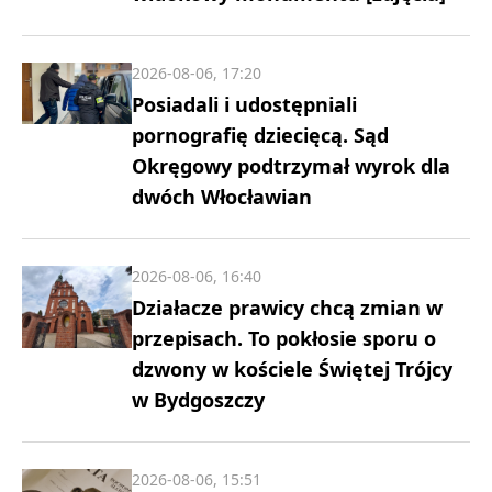
2026-08-06, 17:20
Posiadali i udostępniali
pornografię dziecięcą. Sąd
Okręgowy podtrzymał wyrok dla
dwóch Włocławian
2026-08-06, 16:40
Działacze prawicy chcą zmian w
przepisach. To pokłosie sporu o
dzwony w kościele Świętej Trójcy
w Bydgoszczy
2026-08-06, 15:51