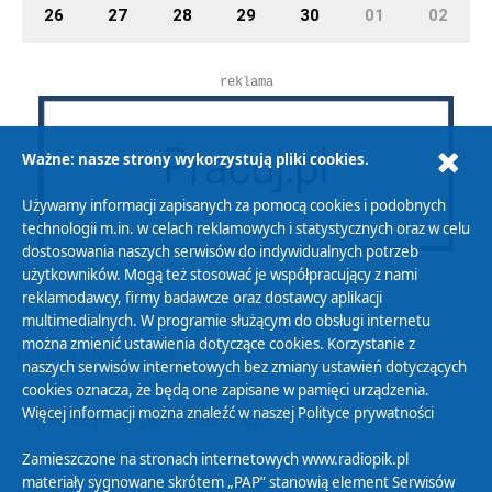
26
27
28
29
30
01
02
reklama
Ważne: nasze strony wykorzystują pliki cookies.
Używamy informacji zapisanych za pomocą cookies i podobnych
technologii m.in. w celach reklamowych i statystycznych oraz w celu
dostosowania naszych serwisów do indywidualnych potrzeb
użytkowników. Mogą też stosować je współpracujący z nami
reklamodawcy, firmy badawcze oraz dostawcy aplikacji
multimedialnych. W programie służącym do obsługi internetu
można zmienić ustawienia dotyczące cookies. Korzystanie z
Polityka Prywatności
naszych serwisów internetowych bez zmiany ustawień dotyczących
Zasady korzystania z Serwisu
cookies oznacza, że będą one zapisane w pamięci urządzenia.
Więcej informacji można znaleźć w naszej
Polityce prywatności
Organizacje Pożytku Publicznego
Cyfryzacja DAB+
Zamieszczone na stronach internetowych www.radiopik.pl
materiały sygnowane skrótem „PAP” stanowią element Serwisów
Polityka ochrony danych osobowych