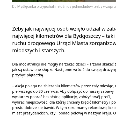
Do Myślęcinka przyjechali miłośnicy jednośladów, żeby wziąć u
Żeby jak najwięcej osób wzięło udział w za
najwięcej kilometrów dla Bydgoszczy – taki
ruchu drogowego Urząd Miasta zorganizowa
młodszych i starszych.
Dla moc atrakcji nie mogły narzekać dzieci – Trzeba skakać t
jak są ustawione słupki. Następnie wrócić do swojej drużyny
przybyć piąteczkę.
– Akcja polega na zbieraniu kilometrów przez cały miesiąc, 
pierwszego do 30 czerwca. Aby dołączyć do naszej zabawy,
wystarczy pobrać bezpłatną aplikację, założyć swój profil,
wybrać miejscowość, dla której chcemy kręcić kilometry i po
prostu dobrze się bawić. W tym roku mamy rekordową liczb
miast prezydenckich, czyli ponad połowę w naszym kraju. 