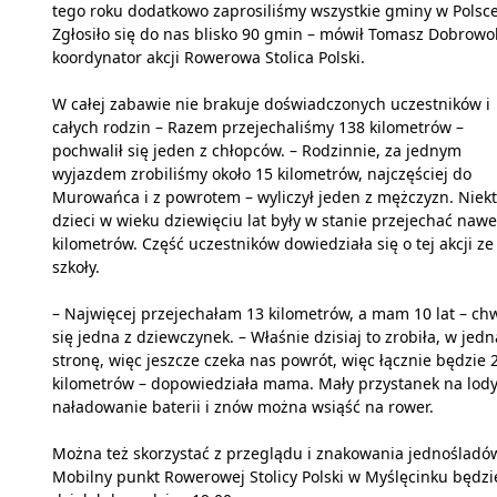
tego roku dodatkowo zaprosiliśmy wszystkie gminy w Polsce
Zgłosiło się do nas blisko 90 gmin – mówił Tomasz Dobrowol
koordynator akcji Rowerowa Stolica Polski.
W całej zabawie nie brakuje doświadczonych uczestników i
całych rodzin – Razem przejechaliśmy 138 kilometrów –
pochwalił się jeden z chłopców. – Rodzinnie, za jednym
wyjazdem zrobiliśmy około 15 kilometrów, najczęściej do
Murowańca i z powrotem – wyliczył jeden z mężczyzn. Niek
dzieci w wieku dziewięciu lat były w stanie przejechać nawe
kilometrów. Część uczestników dowiedziała się o tej akcji ze
szkoły.
– Najwięcej przejechałam 13 kilometrów, a mam 10 lat – chw
się jedna z dziewczynek. – Właśnie dzisiaj to zrobiła, w jedn
stronę, więc jeszcze czeka nas powrót, więc łącznie będzie 
kilometrów – dopowiedziała mama. Mały przystanek na lody
naładowanie baterii i znów można wsiąść na rower.
Można też skorzystać z przeglądu i znakowania jednośladó
Mobilny punkt Rowerowej Stolicy Polski w Myślęcinku będzi