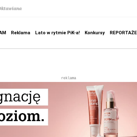
 Oktawiana
AM
Reklama
Lato w rytmie PiK-a!
Konkursy
REPORTAŻE
reklama