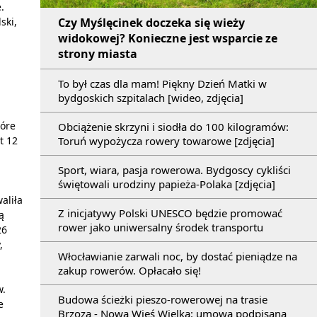
.
Czy Myślęcinek doczeka się wieży
ski,
widokowej? Konieczne jest wsparcie ze
strony miasta
To był czas dla mam! Piękny Dzień Matki w
bydgoskich szpitalach [wideo, zdjęcia]
tóre
Obciążenie skrzyni i siodła do 100 kilogramów:
Toruń wypożycza rowery towarowe [zdjęcia]
t 12
Sport, wiara, pasja rowerowa. Bydgoscy cykliści
świętowali urodziny papieża-Polaka [zdjęcia]
aliła
Z inicjatywy Polski UNESCO będzie promować
ą
rower jako uniwersalny środek transportu
26
,
Włocławianie zarwali noc, by dostać pieniądze na
zakup rowerów. Opłacało się!
w.
Budowa ścieżki pieszo-rowerowej na trasie
e
Brzoza - Nowa Wieś Wielka: umowa podpisana