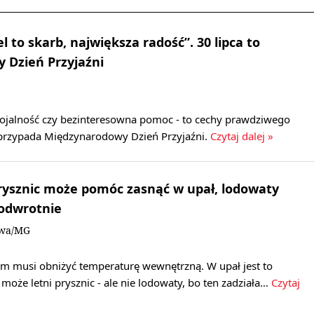
el to skarb, największa radość”. 30 lipca to
 Dzień Przyjaźni
 lojalność czy bezinteresowna pomoc - to cechy prawdziwego
a przypada Międzynarodowy Dzień Przyjaźni.
Czytaj dalej »
 prysznic może pomóc zasnąć w upał, lodowaty
 odwrotnie
owa/MG
zm musi obniżyć temperaturę wewnętrzną. W upał jest to
może letni prysznic - ale nie lodowaty, bo ten zadziała…
Czytaj