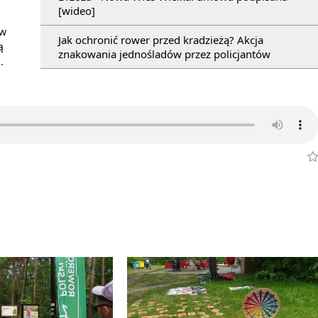
[wideo]
 w
Jak ochronić rower przed kradzieżą? Akcja
ą
znakowania jednośladów przez policjantów
.