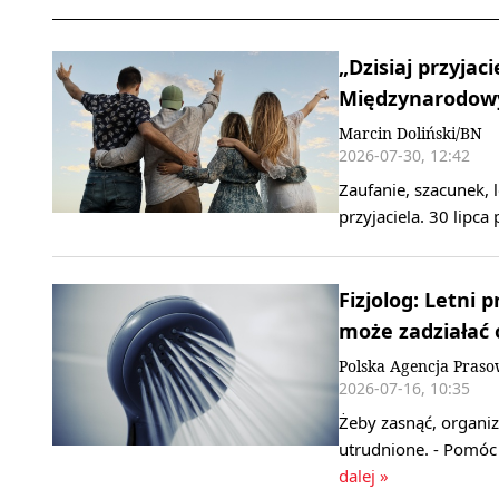
„Dzisiaj przyjaci
Międzynarodowy
Marcin Doliński/BN
2026-07-30, 12:42
Zaufanie, szacunek,
przyjaciela. 30 lipc
Fizjolog: Letni
może zadziałać
Polska Agencja Pras
2026-07-16, 10:35
Żeby zasnąć, organi
utrudnione. - Pomóc 
dalej »