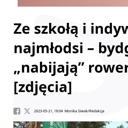
Ze szkołą i indyw
najmłodsi – byd
„nabijają” rowe
[zdjęcia]
2023-05-21, 18:04 Monika Siwak/Redakcja