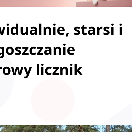
idualnie, starsi i
goszczanie
rowy licznik