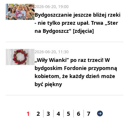
2026-06-20, 19:00
Bydgoszczanie jeszcze bliżej rzeki
- nie tylko przez upał. Trwa „Ster
na Bydgoszcz" [zdjęcia]
2026-06-20, 11:30
„Wiły Wianki” po raz trzeci! W
bydgoskim Fordonie przypomną
kobietom, że każdy dzień może
być piękny
1
2
3
4
5
6
7