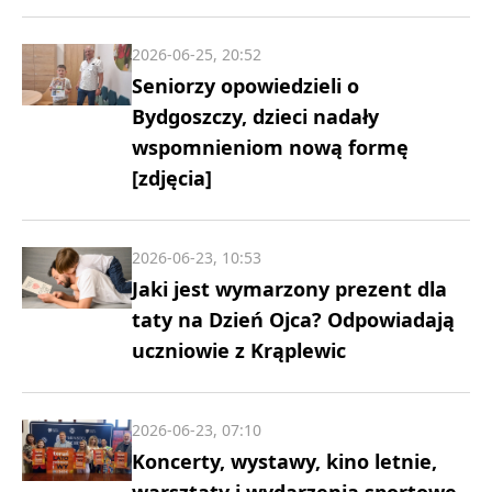
2026-06-25, 20:52
Seniorzy opowiedzieli o
Bydgoszczy, dzieci nadały
wspomnieniom nową formę
[zdjęcia]
2026-06-23, 10:53
Jaki jest wymarzony prezent dla
taty na Dzień Ojca? Odpowiadają
uczniowie z Krąplewic
2026-06-23, 07:10
Koncerty, wystawy, kino letnie,
warsztaty i wydarzenia sportowe.