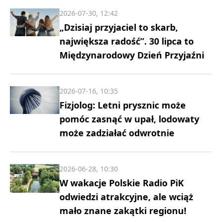
2026-07-30, 12:42
„Dzisiaj przyjaciel to skarb,
największa radość”. 30 lipca to
Międzynarodowy Dzień Przyjaźni
2026-07-16, 10:35
Fizjolog: Letni prysznic może
pomóc zasnąć w upał, lodowaty
może zadziałać odwrotnie
2026-06-28, 10:30
W wakacje Polskie Radio PiK
odwiedzi atrakcyjne, ale wciąż
mało znane zakątki regionu!