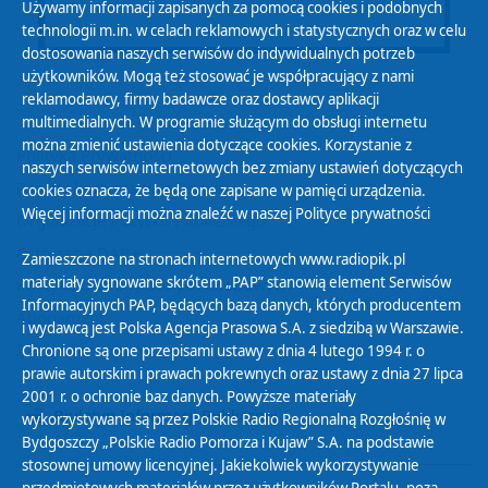
Używamy informacji zapisanych za pomocą cookies i podobnych
technologii m.in. w celach reklamowych i statystycznych oraz w celu
dostosowania naszych serwisów do indywidualnych potrzeb
użytkowników. Mogą też stosować je współpracujący z nami
reklamodawcy, firmy badawcze oraz dostawcy aplikacji
multimedialnych. W programie służącym do obsługi internetu
można zmienić ustawienia dotyczące cookies. Korzystanie z
Polityka Prywatności
naszych serwisów internetowych bez zmiany ustawień dotyczących
Zasady korzystania z Serwisu
cookies oznacza, że będą one zapisane w pamięci urządzenia.
Więcej informacji można znaleźć w naszej
Polityce prywatności
Organizacje Pożytku Publicznego
Cyfryzacja DAB+
Zamieszczone na stronach internetowych www.radiopik.pl
materiały sygnowane skrótem „PAP” stanowią element Serwisów
Polityka ochrony danych osobowych
Informacyjnych PAP, będących bazą danych, których producentem
Abonament
i wydawcą jest Polska Agencja Prasowa S.A. z siedzibą w Warszawie.
Zamówienia publiczne
Chronione są one przepisami ustawy z dnia 4 lutego 1994 r. o
prawie autorskim i prawach pokrewnych oraz ustawy z dnia 27 lipca
2001 r. o ochronie baz danych. Powyższe materiały
Biuletyn Informacji Publicznej
wykorzystywane są przez Polskie Radio Regionalną Rozgłośnię w
Bydgoszczy „Polskie Radio Pomorza i Kujaw” S.A. na podstawie
stosownej umowy licencyjnej. Jakiekolwiek wykorzystywanie