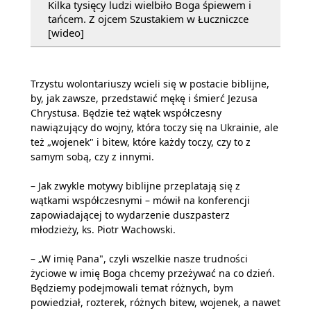
Kilka tysięcy ludzi wielbiło Boga śpiewem i
tańcem. Z ojcem Szustakiem w Łuczniczce
[wideo]
Trzystu wolontariuszy wcieli się w postacie biblijne,
by, jak zawsze, przedstawić mękę i śmierć Jezusa
Chrystusa. Będzie też wątek współczesny
nawiązujący do wojny, która toczy się na Ukrainie, ale
też „wojenek" i bitew, które każdy toczy, czy to z
samym sobą, czy z innymi.
– Jak zwykle motywy biblijne przeplatają się z
wątkami współczesnymi – mówił na konferencji
zapowiadającej to wydarzenie duszpasterz
młodzieży, ks. Piotr Wachowski.
– „W imię Pana", czyli wszelkie nasze trudności
życiowe w imię Boga chcemy przeżywać na co dzień.
Będziemy podejmowali temat różnych, bym
powiedział, rozterek, różnych bitew, wojenek, a nawet