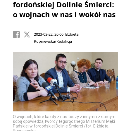
fordońskiej Dolinie Śmierci:
o wojnach w nas i wokół nas
2023-03-22, 20:00 Elżbieta
Rupniewska/Redakcja
O wojnach, które każdy z nas toczy z innymi i z samym
sobą opowiedzą twórcy tegorocznego Misterium Męki
Pańskiej w fordońskiej Dolinie Śmierci /fot. Elżbieta
Rupniewska