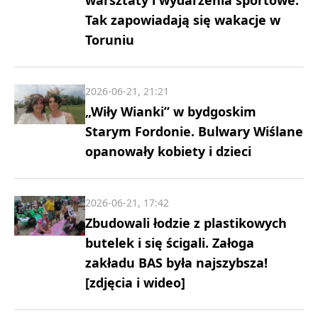
Tak zapowiadają się wakacje w
Toruniu
2026-06-21, 21:21
„Wiły Wianki” w bydgoskim
Starym Fordonie. Bulwary Wiślane
opanowały kobiety i dzieci
2026-06-21, 17:42
Zbudowali łodzie z plastikowych
butelek i się ścigali. Załoga
zakładu BAS była najszybsza!
[zdjęcia i wideo]