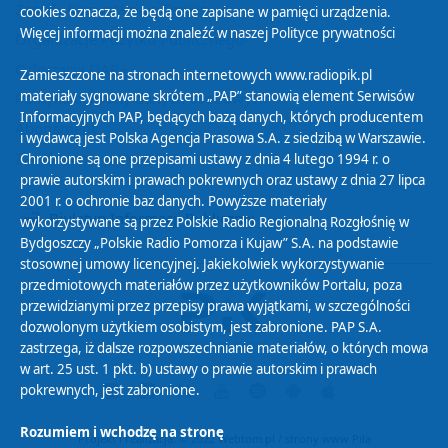
Zasady korzystania z Serwisu
cookies oznacza, że będą one zapisane w pamięci urządzenia.
Więcej informacji można znaleźć w naszej
Polityce prywatności
Organizacje Pożytku Publicznego
Cyfryzacja DAB+
Zamieszczone na stronach internetowych www.radiopik.pl
materiały sygnowane skrótem „PAP” stanowią element Serwisów
Polityka ochrony danych osobowych
Informacyjnych PAP, będących bazą danych, których producentem
Abonament
i wydawcą jest Polska Agencja Prasowa S.A. z siedzibą w Warszawie.
Zamówienia publiczne
Chronione są one przepisami ustawy z dnia 4 lutego 1994 r. o
prawie autorskim i prawach pokrewnych oraz ustawy z dnia 27 lipca
2001 r. o ochronie baz danych. Powyższe materiały
Biuletyn Informacji Publicznej
wykorzystywane są przez Polskie Radio Regionalną Rozgłośnię w
Bydgoszczy „Polskie Radio Pomorza i Kujaw” S.A. na podstawie
stosownej umowy licencyjnej. Jakiekolwiek wykorzystywanie
przedmiotowych materiałów przez użytkowników Portalu, poza
przewidzianymi przez przepisy prawa wyjątkami, w szczególności
dozwolonym użytkiem osobistym, jest zabronione. PAP S.A.
zastrzega, iż dalsze rozpowszechnianie materiałów, o których mowa
w art. 25 ust. 1 pkt. b) ustawy o prawie autorskim i prawach
pokrewnych, jest zabronione.
Rozumiem i wchodzę na stronę
Projekt i realizacja: © 2022
Webtom.pl
/
strony www Piła