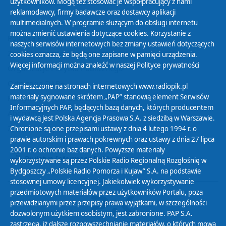
użytkowników. Mogą też stosować je współpracujący z nami
reklamodawcy, firmy badawcze oraz dostawcy aplikacji
multimedialnych. W programie służącym do obsługi internetu
można zmienić ustawienia dotyczące cookies. Korzystanie z
Polityka Prywatności
naszych serwisów internetowych bez zmiany ustawień dotyczących
Zasady korzystania z Serwisu
cookies oznacza, że będą one zapisane w pamięci urządzenia.
Więcej informacji można znaleźć w naszej
Polityce prywatności
Organizacje Pożytku Publicznego
Cyfryzacja DAB+
Zamieszczone na stronach internetowych www.radiopik.pl
materiały sygnowane skrótem „PAP” stanowią element Serwisów
Polityka ochrony danych osobowych
Informacyjnych PAP, będących bazą danych, których producentem
Abonament
i wydawcą jest Polska Agencja Prasowa S.A. z siedzibą w Warszawie.
Zamówienia publiczne
Chronione są one przepisami ustawy z dnia 4 lutego 1994 r. o
prawie autorskim i prawach pokrewnych oraz ustawy z dnia 27 lipca
2001 r. o ochronie baz danych. Powyższe materiały
Biuletyn Informacji Publicznej
wykorzystywane są przez Polskie Radio Regionalną Rozgłośnię w
Bydgoszczy „Polskie Radio Pomorza i Kujaw” S.A. na podstawie
stosownej umowy licencyjnej. Jakiekolwiek wykorzystywanie
przedmiotowych materiałów przez użytkowników Portalu, poza
przewidzianymi przez przepisy prawa wyjątkami, w szczególności
dozwolonym użytkiem osobistym, jest zabronione. PAP S.A.
zastrzega, iż dalsze rozpowszechnianie materiałów, o których mowa