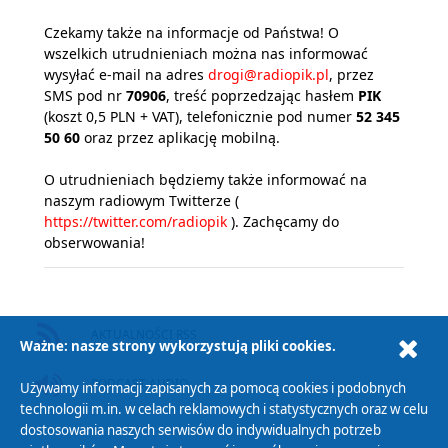
Czekamy także na informacje od Państwa! O
wszelkich utrudnieniach można nas informować
wysyłać e-mail na adres
drogi@radiopik.pl
, przez
SMS pod nr
70906
, treść poprzedzając hasłem
PIK
(koszt 0,5 PLN + VAT), telefonicznie pod numer
52 345
50 60
oraz przez aplikację mobilną.
O utrudnieniach będziemy także informować na
naszym radiowym Twitterze (
https://twitter.com/radiopik
). Zachęcamy do
obserwowania!
AKTUALNOŚCI RSS
Ważne: nasze strony wykorzystują pliki cookies.
PODCAST AUDIO
Używamy informacji zapisanych za pomocą cookies i podobnych
technologii m.in. w celach reklamowych i statystycznych oraz w celu
dostosowania naszych serwisów do indywidualnych potrzeb