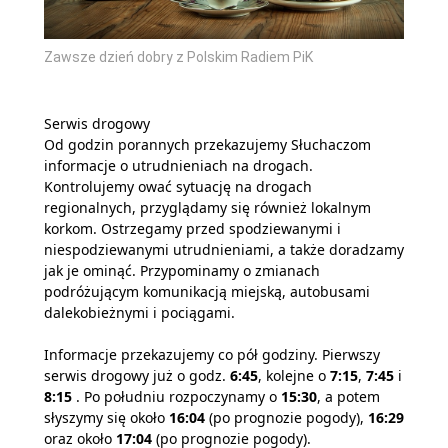
Zawsze dzień dobry z Polskim Radiem PiK
Serwis drogowy
Od godzin porannych przekazujemy Słuchaczom
informacje o utrudnieniach na drogach.
Kontrolujemy ować sytuację na drogach
regionalnych, przyglądamy się również lokalnym
korkom. Ostrzegamy przed spodziewanymi i
niespodziewanymi utrudnieniami, a także doradzamy
jak je ominąć. Przypominamy o zmianach
podróżującym komunikacją miejską, autobusami
dalekobieżnymi i pociągami.
Informacje przekazujemy co pół godziny. Pierwszy
serwis drogowy już o godz.
6:45
, kolejne o
7:15
,
7:45
i
8:15
. Po południu rozpoczynamy o
15:30
, a potem
słyszymy się około
16:04
(po prognozie pogody),
16:29
oraz około
17:04
(po prognozie pogody).