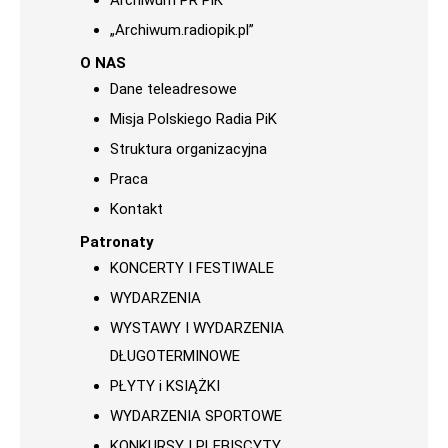
Archiwum PR PiK
„Archiwum.radiopik.pl”
O NAS
Dane teleadresowe
Misja Polskiego Radia PiK
Struktura organizacyjna
Praca
Kontakt
Patronaty
KONCERTY I FESTIWALE
WYDARZENIA
WYSTAWY I WYDARZENIA
DŁUGOTERMINOWE
PŁYTY i KSIĄŻKI
WYDARZENIA SPORTOWE
KONKURSY I PLEBISCYTY