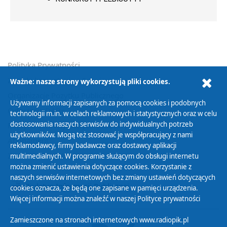
Polityka Prywatności
Zasady korzystania z Serwisu
Ważne: nasze strony wykorzystują pliki cookies.
Organizacje Pożytku Publicznego
Używamy informacji zapisanych za pomocą cookies i podobnych
Cyfryzacja DAB+
technologii m.in. w celach reklamowych i statystycznych oraz w celu
dostosowania naszych serwisów do indywidualnych potrzeb
Polityka ochrony danych osobowych
użytkowników. Mogą też stosować je współpracujący z nami
Abonament
reklamodawcy, firmy badawcze oraz dostawcy aplikacji
Zamówienia publiczne
multimedialnych. W programie służącym do obsługi internetu
można zmienić ustawienia dotyczące cookies. Korzystanie z
naszych serwisów internetowych bez zmiany ustawień dotyczących
Biuletyn Informacji Publicznej
cookies oznacza, że będą one zapisane w pamięci urządzenia.
Więcej informacji można znaleźć w naszej
Polityce prywatności
Zamieszczone na stronach internetowych www.radiopik.pl