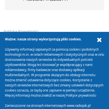
Polityka Prywatności
Zasady korzystania z Serwisu
Ważne: nasze strony wykorzystują pliki cookies.
Organizacje Pożytku Publicznego
Używamy informacji zapisanych za pomocą cookies i podobnych
Cyfryzacja DAB+
technologii m.in. w celach reklamowych i statystycznych oraz w celu
dostosowania naszych serwisów do indywidualnych potrzeb
Polityka ochrony danych osobowych
użytkowników. Mogą też stosować je współpracujący z nami
Abonament
reklamodawcy, firmy badawcze oraz dostawcy aplikacji
Zamówienia publiczne
multimedialnych. W programie służącym do obsługi internetu
można zmienić ustawienia dotyczące cookies. Korzystanie z
naszych serwisów internetowych bez zmiany ustawień dotyczących
Biuletyn Informacji Publicznej
cookies oznacza, że będą one zapisane w pamięci urządzenia.
Więcej informacji można znaleźć w naszej
Polityce prywatności
Zamieszczone na stronach internetowych www.radiopik.pl