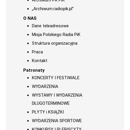
Archiwum PR PiK
„Archiwum.radiopik.pl”
O NAS
Dane teleadresowe
Misja Polskiego Radia PiK
Struktura organizacyjna
Praca
Kontakt
Patronaty
KONCERTY I FESTIWALE
WYDARZENIA
WYSTAWY I WYDARZENIA
DŁUGOTERMINOWE
PŁYTY i KSIĄŻKI
WYDARZENIA SPORTOWE
KONKURSY I PLEBISCYTY