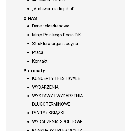
Archiwum PR PiK
„Archiwum.radiopik.pl”
O NAS
Dane teleadresowe
Misja Polskiego Radia PiK
Struktura organizacyjna
Praca
Kontakt
Patronaty
KONCERTY I FESTIWALE
WYDARZENIA
WYSTAWY I WYDARZENIA
DŁUGOTERMINOWE
PŁYTY i KSIĄŻKI
WYDARZENIA SPORTOWE
KONKURSY I PLEBISCYTY