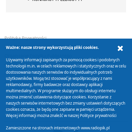
Polityka Prywatności
Zasady korzystania z Serwisu
Ważne: nasze strony wykorzystują pliki cookies.
Organizacje Pożytku Publicznego
Używamy informacji zapisanych za pomocą cookies i podobnych
Cyfryzacja DAB+
technologii m.in. w celach reklamowych i statystycznych oraz w celu
dostosowania naszych serwisów do indywidualnych potrzeb
Polityka ochrony danych osobowych
użytkowników. Mogą też stosować je współpracujący z nami
Abonament
reklamodawcy, firmy badawcze oraz dostawcy aplikacji
Zamówienia publiczne
multimedialnych. W programie służącym do obsługi internetu
można zmienić ustawienia dotyczące cookies. Korzystanie z
naszych serwisów internetowych bez zmiany ustawień dotyczących
Biuletyn Informacji Publicznej
cookies oznacza, że będą one zapisane w pamięci urządzenia.
Więcej informacji można znaleźć w naszej
Polityce prywatności
Zamieszczone na stronach internetowych www.radiopik.pl