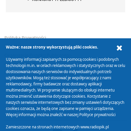
Polityka Prywatności
Zasady korzystania z Serwisu
Ważne: nasze strony wykorzystują pliki cookies.
Organizacje Pożytku Publicznego
Używamy informacji zapisanych za pomocą cookies i podobnych
Cyfryzacja DAB+
technologii m.in. w celach reklamowych i statystycznych oraz w celu
dostosowania naszych serwisów do indywidualnych potrzeb
Polityka ochrony danych osobowych
użytkowników. Mogą też stosować je współpracujący z nami
Abonament
reklamodawcy, firmy badawcze oraz dostawcy aplikacji
Zamówienia publiczne
multimedialnych. W programie służącym do obsługi internetu
można zmienić ustawienia dotyczące cookies. Korzystanie z
naszych serwisów internetowych bez zmiany ustawień dotyczących
Biuletyn Informacji Publicznej
cookies oznacza, że będą one zapisane w pamięci urządzenia.
Więcej informacji można znaleźć w naszej
Polityce prywatności
Zamieszczone na stronach internetowych www.radiopik.pl