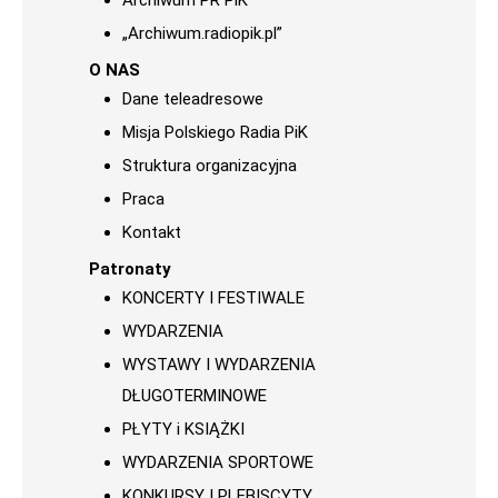
Archiwum PR PiK
„Archiwum.radiopik.pl”
O NAS
Dane teleadresowe
Misja Polskiego Radia PiK
Struktura organizacyjna
Praca
Kontakt
Patronaty
KONCERTY I FESTIWALE
WYDARZENIA
WYSTAWY I WYDARZENIA
DŁUGOTERMINOWE
PŁYTY i KSIĄŻKI
WYDARZENIA SPORTOWE
KONKURSY I PLEBISCYTY