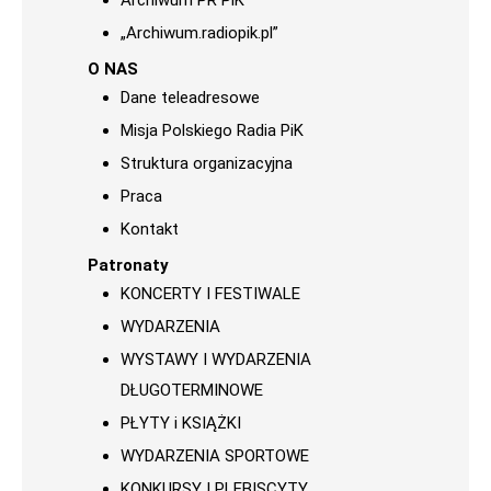
Archiwum PR PiK
„Archiwum.radiopik.pl”
O NAS
Dane teleadresowe
Misja Polskiego Radia PiK
Struktura organizacyjna
Praca
Kontakt
Patronaty
KONCERTY I FESTIWALE
WYDARZENIA
WYSTAWY I WYDARZENIA
DŁUGOTERMINOWE
PŁYTY i KSIĄŻKI
WYDARZENIA SPORTOWE
KONKURSY I PLEBISCYTY