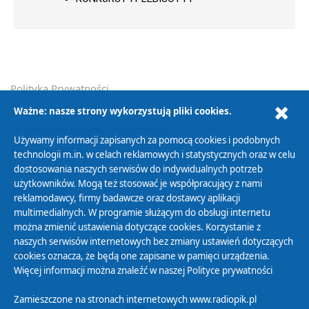
Polityka Prywatności
Zasady korzystania z Serwisu
Ważne: nasze strony wykorzystują pliki cookies.
Organizacje Pożytku Publicznego
Używamy informacji zapisanych za pomocą cookies i podobnych
Cyfryzacja DAB+
technologii m.in. w celach reklamowych i statystycznych oraz w celu
dostosowania naszych serwisów do indywidualnych potrzeb
Polityka ochrony danych osobowych
użytkowników. Mogą też stosować je współpracujący z nami
Abonament
reklamodawcy, firmy badawcze oraz dostawcy aplikacji
Zamówienia publiczne
multimedialnych. W programie służącym do obsługi internetu
można zmienić ustawienia dotyczące cookies. Korzystanie z
naszych serwisów internetowych bez zmiany ustawień dotyczących
Biuletyn Informacji Publicznej
cookies oznacza, że będą one zapisane w pamięci urządzenia.
Więcej informacji można znaleźć w naszej
Polityce prywatności
Zamieszczone na stronach internetowych www.radiopik.pl