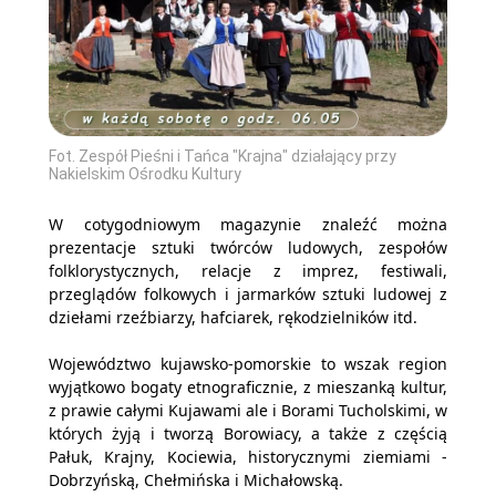
Fot. Zespół Pieśni i Tańca "Krajna" działający przy
Nakielskim Ośrodku Kultury
W cotygodniowym magazynie znaleźć można
prezentacje sztuki twórców ludowych, zespołów
folklorystycznych, relacje z imprez, festiwali,
przeglądów folkowych i jarmarków sztuki ludowej z
dziełami rzeźbiarzy, hafciarek, rękodzielników itd.
Województwo kujawsko-pomorskie to wszak region
wyjątkowo bogaty etnograficznie, z mieszanką kultur,
z prawie całymi Kujawami ale i Borami Tucholskimi, w
których żyją i tworzą Borowiacy, a także z częścią
Pałuk, Krajny, Kociewia, historycznymi ziemiami -
Dobrzyńską, Chełmińska i Michałowską.