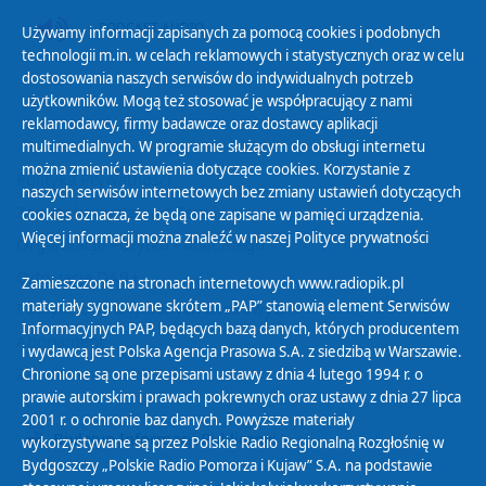
PODCAST AUDIO
Używamy informacji zapisanych za pomocą cookies i podobnych
technologii m.in. w celach reklamowych i statystycznych oraz w celu
dostosowania naszych serwisów do indywidualnych potrzeb
użytkowników. Mogą też stosować je współpracujący z nami
reklamodawcy, firmy badawcze oraz dostawcy aplikacji
multimedialnych. W programie służącym do obsługi internetu
można zmienić ustawienia dotyczące cookies. Korzystanie z
Polityka Prywatności
naszych serwisów internetowych bez zmiany ustawień dotyczących
Zasady korzystania z Serwisu
cookies oznacza, że będą one zapisane w pamięci urządzenia.
Więcej informacji można znaleźć w naszej
Polityce prywatności
Organizacje Pożytku Publicznego
Cyfryzacja DAB+
Zamieszczone na stronach internetowych www.radiopik.pl
materiały sygnowane skrótem „PAP” stanowią element Serwisów
Polityka ochrony danych osobowych
Informacyjnych PAP, będących bazą danych, których producentem
Abonament
i wydawcą jest Polska Agencja Prasowa S.A. z siedzibą w Warszawie.
Zamówienia publiczne
Chronione są one przepisami ustawy z dnia 4 lutego 1994 r. o
prawie autorskim i prawach pokrewnych oraz ustawy z dnia 27 lipca
2001 r. o ochronie baz danych. Powyższe materiały
Biuletyn Informacji Publicznej
wykorzystywane są przez Polskie Radio Regionalną Rozgłośnię w
Bydgoszczy „Polskie Radio Pomorza i Kujaw” S.A. na podstawie