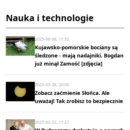
Nauka i technologie
2025-08-08, 11:52
Kujawsko-pomorskie bociany są
śledzone - mają nadajniki. Bogdan
już minął Zamość [zdjęcia]
2025-03-28, 20:00
Zobacz zaćmienie Słońca. Ale
uważaj! Tak zrobisz to bezpiecznie
2025-02-22, 11:27