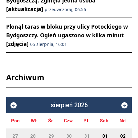
Bydgoszczą. Zginęła jedna osoba
[aktualizacja]
przedwczoraj, 06:56
Płonął taras w bloku przy ulicy Potockiego w
Bydgoszczy. Ogień ugaszono w kilka minut
[zdjęcia]
05 sierpnia, 16:01
Archiwum
sierpień 2026
Pon.
Wt.
Śr.
Czw.
Pt.
Sob.
Nd.
27
28
29
30
31
01
02