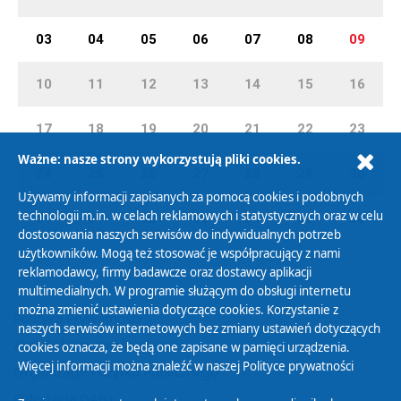
03
04
05
06
07
08
09
10
11
12
13
14
15
16
17
18
19
20
21
22
23
Ważne: nasze strony wykorzystują pliki cookies.
24
25
26
27
28
29
30
Używamy informacji zapisanych za pomocą cookies i podobnych
technologii m.in. w celach reklamowych i statystycznych oraz w celu
31
01
02
03
04
05
06
dostosowania naszych serwisów do indywidualnych potrzeb
użytkowników. Mogą też stosować je współpracujący z nami
reklamodawcy, firmy badawcze oraz dostawcy aplikacji
multimedialnych. W programie służącym do obsługi internetu
można zmienić ustawienia dotyczące cookies. Korzystanie z
Polityka Prywatności
naszych serwisów internetowych bez zmiany ustawień dotyczących
Zasady korzystania z Serwisu
cookies oznacza, że będą one zapisane w pamięci urządzenia.
Więcej informacji można znaleźć w naszej
Polityce prywatności
Organizacje Pożytku Publicznego
Cyfryzacja DAB+