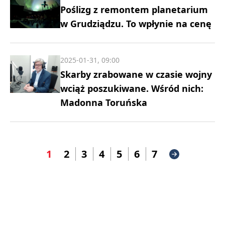
Poślizg z remontem planetarium
w Grudziądzu. To wpłynie na cenę
2025-01-31, 09:00
Skarby zrabowane w czasie wojny
wciąż poszukiwane. Wśród nich:
Madonna Toruńska
1
2
3
4
5
6
7