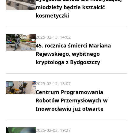
młodzieży będzie kształcić
kosmetyczki
2025-02-13, 14:02
45. rocznica śmierci Mariana
Rejewskiego, wybitnego
kryptologa z Bydgoszczy
2025-02-12, 18:07
Centrum Programowania
Robotów Przemysłowych w
Inowrocławiu już otwarte
2025-02-02, 19:27