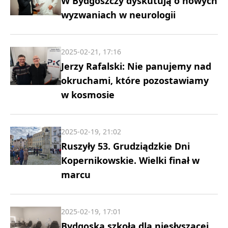
W Bydgoszczy dyskutują o nowych
wyzwaniach w neurologii
2025-02-21, 17:16
Jerzy Rafalski: Nie panujemy nad
okruchami, które pozostawiamy
w kosmosie
2025-02-19, 21:02
Ruszyły 53. Grudziądzkie Dni
Kopernikowskie. Wielki finał w
marcu
2025-02-19, 17:01
Bydgoska szkoła dla niesłyszącej