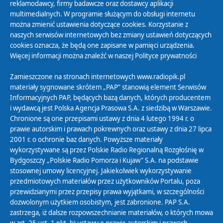
reklamodawcy, firmy badawcze oraz dostawcy aplikacji
multimedialnych. W programie służącym do obsługi internetu
można zmienić ustawienia dotyczące cookies. Korzystanie z
Polityka Prywatności
naszych serwisów internetowych bez zmiany ustawień dotyczących
Zasady korzystania z Serwisu
cookies oznacza, że będą one zapisane w pamięci urządzenia.
Więcej informacji można znaleźć w naszej
Polityce prywatności
Organizacje Pożytku Publicznego
Cyfryzacja DAB+
Zamieszczone na stronach internetowych www.radiopik.pl
materiały sygnowane skrótem „PAP” stanowią element Serwisów
Polityka ochrony danych osobowych
Informacyjnych PAP, będących bazą danych, których producentem
Abonament
i wydawcą jest Polska Agencja Prasowa S.A. z siedzibą w Warszawie.
Zamówienia publiczne
Chronione są one przepisami ustawy z dnia 4 lutego 1994 r. o
prawie autorskim i prawach pokrewnych oraz ustawy z dnia 27 lipca
2001 r. o ochronie baz danych. Powyższe materiały
Biuletyn Informacji Publicznej
wykorzystywane są przez Polskie Radio Regionalną Rozgłośnię w
Bydgoszczy „Polskie Radio Pomorza i Kujaw” S.A. na podstawie
stosownej umowy licencyjnej. Jakiekolwiek wykorzystywanie
przedmiotowych materiałów przez użytkowników Portalu, poza
przewidzianymi przez przepisy prawa wyjątkami, w szczególności
dozwolonym użytkiem osobistym, jest zabronione. PAP S.A.
zastrzega, iż dalsze rozpowszechnianie materiałów, o których mowa