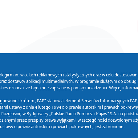
logii m.in. w celach reklamowych i statystycznych oraz w celu dostosow
 Serwisu
Organizacje Pożytku
Cyfryzacja D
raz dostawcy aplikacji multimedialnych. W programie służącym do obsługi
Publicznego
ies oznacza, że będą one zapisane w pamięci urządzenia. Więcej informac
Zamówienia publiczne
sygnowane skrótem „PAP” stanowią element Serwisów Informacyjnych PAP,
ami ustawy z dnia 4 lutego 1994 r. o prawie autorskim i prawach pokrewnyc
 Rozgłośnię w Bydgoszczy „Polskie Radio Pomorza i Kujaw” S.A. na podsta
ianymi przez przepisy prawa wyjątkami, w szczególności dozwolonym użytk
) ustawy o prawie autorskim i prawach pokrewnych, jest zabronione.
Projekt i realizacja: © 2022
Webtom.pl
/
strony www Piła