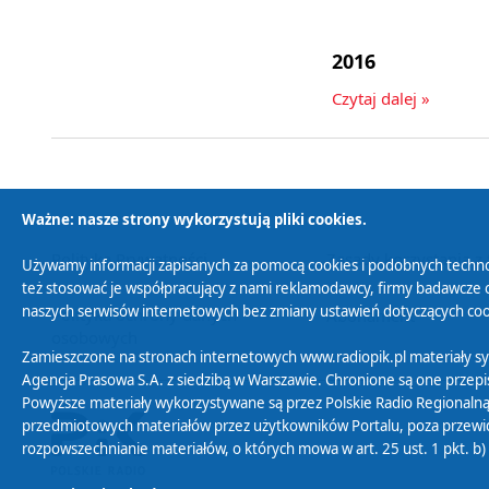
2016
Czytaj dalej »
Ważne: nasze strony wykorzystują pliki cookies.
Używamy informacji zapisanych za pomocą cookies i podobnych techno
Polityka Prywatności
Zasady korzystania z
też stosować je współpracujący z nami reklamodawcy, firmy badawcze o
naszych serwisów internetowych bez zmiany ustawień dotyczących cook
Polityka ochrony danych
Abonament
Zamieszczone na stronach internetowych www.radiopik.pl materiały 
osobowych
Agencja Prasowa S.A. z siedzibą w Warszawie. Chronione są one przepis
Powyższe materiały wykorzystywane są przez Polskie Radio Regionalną
przedmiotowych materiałów przez użytkowników Portalu, poza przewidz
rozpowszechnianie materiałów, o których mowa w art. 25 ust. 1 pkt. b
Rozumiem i wchodzę na stronę