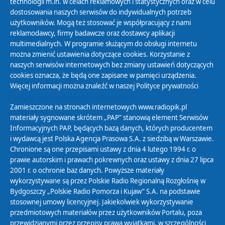
technologii m.in. w celach reklamowych i statystycznych oraz w celu
dostosowania naszych serwisów do indywidualnych potrzeb
użytkowników. Mogą też stosować je współpracujący z nami
reklamodawcy, firmy badawcze oraz dostawcy aplikacji
Polityka Prywatności
multimedialnych. W programie służącym do obsługi internetu
Zasady korzystania z Serwisu
można zmienić ustawienia dotyczące cookies. Korzystanie z
naszych serwisów internetowych bez zmiany ustawień dotyczących
Organizacje Pożytku Publicznego
cookies oznacza, że będą one zapisane w pamięci urządzenia.
Cyfryzacja DAB+
Więcej informacji można znaleźć w naszej
Polityce prywatności
Polityka ochrony danych osobowych
Zamieszczone na stronach internetowych www.radiopik.pl
Abonament
materiały sygnowane skrótem „PAP” stanowią element Serwisów
Zamówienia publiczne
Informacyjnych PAP, będących bazą danych, których producentem
i wydawcą jest Polska Agencja Prasowa S.A. z siedzibą w Warszawie.
Chronione są one przepisami ustawy z dnia 4 lutego 1994 r. o
Biuletyn Informacji Publicznej
prawie autorskim i prawach pokrewnych oraz ustawy z dnia 27 lipca
2001 r. o ochronie baz danych. Powyższe materiały
wykorzystywane są przez Polskie Radio Regionalną Rozgłośnię w
Bydgoszczy „Polskie Radio Pomorza i Kujaw” S.A. na podstawie
stosownej umowy licencyjnej. Jakiekolwiek wykorzystywanie
przedmiotowych materiałów przez użytkowników Portalu, poza
przewidzianymi przez przepisy prawa wyjątkami, w szczególności