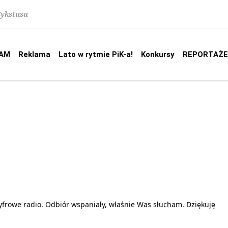
Sykstusa
AM
Reklama
Lato w rytmie PiK-a!
Konkursy
REPORTAŻE
frowe radio. Odbiór wspaniały, właśnie Was słucham. Dziękuję