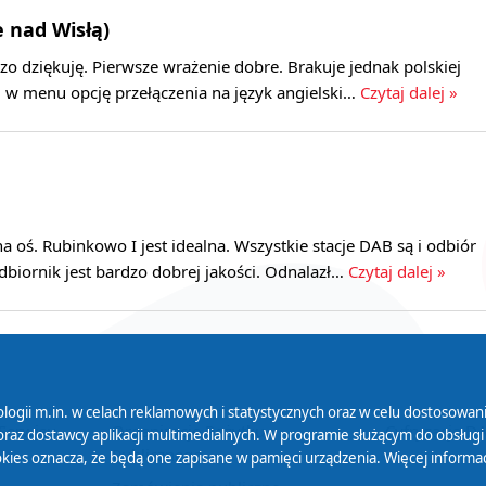
e nad Wisłą)
dzo dziękuję. Pierwsze wrażenie dobre. Brakuje jednak polskiej
em w menu opcję przełączenia na język angielski…
Czytaj dalej »
 na oś. Rubinkowo I jest idealna. Wszystkie stacje DAB są i odbiór
Odbiornik jest bardzo dobrej jakości. Odnalazł…
Czytaj dalej »
logii m.in. w celach reklamowych i statystycznych oraz w celu dostosow
 Serwisu
Organizacje Pożytku
Cyfryzacja D
raz dostawcy aplikacji multimedialnych. W programie służącym do obsługi
Publicznego
ies oznacza, że będą one zapisane w pamięci urządzenia. Więcej informac