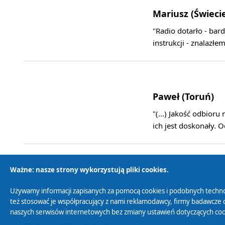
Mariusz (Świeci
"Radio dotarło - bar
instrukcji - znalazł
Paweł (Toruń)
"(...) Jakość odbioru
ich jest doskonały. 
Ważne: nasze strony wykorzystują pliki cookies.
Używamy informacji zapisanych za pomocą cookies i podobnych techno
Polityka Prywatności
Zasady korzystania z
też stosować je współpracujący z nami reklamodawcy, firmy badawcze o
naszych serwisów internetowych bez zmiany ustawień dotyczących cook
Polityka ochrony danych