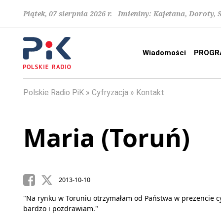
Piątek, 07 sierpnia 2026 r. Imieniny: Kajetana, Doroty, 
Wiadomości
PROGR
Polskie Radio PiK
Cyfryzacja
Kontakt
Maria (Toruń)
2013-10-10
"Na rynku w Toruniu otrzymałam od Państwa w prezencie cy
bardzo i pozdrawiam."