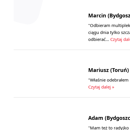
Marcin (Bydgosz
"Odbieram multipleks
ciągu dnia tylko szc
odbierać…
Czytaj dal
Mariusz (Toruń)
"Właśnie odebrałem 
Czytaj dalej »
Adam (Bydgoszc
"Mam też to radyjko