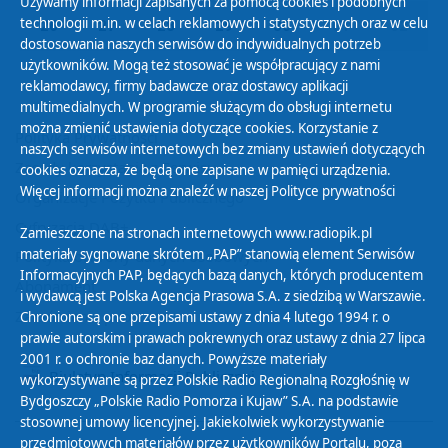
Używamy informacji zapisanych za pomocą cookies i podobnych
technologii m.in. w celach reklamowych i statystycznych oraz w celu
26
27
28
29
30
01
02
dostosowania naszych serwisów do indywidualnych potrzeb
użytkowników. Mogą też stosować je współpracujący z nami
reklamodawcy, firmy badawcze oraz dostawcy aplikacji
multimedialnych. W programie służącym do obsługi internetu
można zmienić ustawienia dotyczące cookies. Korzystanie z
Polityka Prywatności
naszych serwisów internetowych bez zmiany ustawień dotyczących
Zasady korzystania z Serwisu
cookies oznacza, że będą one zapisane w pamięci urządzenia.
Więcej informacji można znaleźć w naszej
Polityce prywatności
Organizacje Pożytku Publicznego
Cyfryzacja DAB+
Zamieszczone na stronach internetowych www.radiopik.pl
materiały sygnowane skrótem „PAP” stanowią element Serwisów
Polityka ochrony danych osobowych
Informacyjnych PAP, będących bazą danych, których producentem
Abonament
i wydawcą jest Polska Agencja Prasowa S.A. z siedzibą w Warszawie.
Zamówienia publiczne
Chronione są one przepisami ustawy z dnia 4 lutego 1994 r. o
prawie autorskim i prawach pokrewnych oraz ustawy z dnia 27 lipca
2001 r. o ochronie baz danych. Powyższe materiały
Biuletyn Informacji Publicznej
wykorzystywane są przez Polskie Radio Regionalną Rozgłośnię w
Bydgoszczy „Polskie Radio Pomorza i Kujaw” S.A. na podstawie
stosownej umowy licencyjnej. Jakiekolwiek wykorzystywanie
przedmiotowych materiałów przez użytkowników Portalu, poza