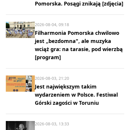
Pomorska. Posągi znikają [zdjęcia]
2026-08-04, 09:18
Filharmonia Pomorska chwilowo
jest „bezdomna", ale muzyka
wciąż gra: na tarasie, pod wierzbą
[program]
2026-08-03, 21:20
Jest największym takim
wydarzeniem w Polsce. Festiwal
Górski zagości w Toruniu
2026-08-03, 13:33