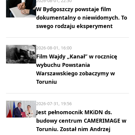
2026-08-01, 22:30
W Bydgoszczy powstaje film
dokumentalny o niewidomych. To
swego rodzaju eksperyment
2026-08-01, 16:00
Film Wajdy „Kanał” w rocznicę
wybuchu Powstania
Warszawskiego zobaczymy w
Toruniu
2026-07-31, 19:56
Jest pełnomocnik MKiDN ds.
budowy centrum CAMERIMAGE w
Toruniu. Został nim Andrzej