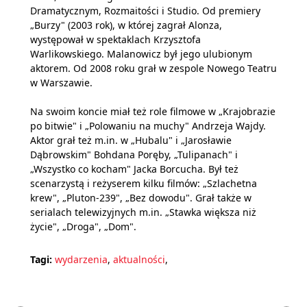
Dramatycznym, Rozmaitości i Studio. Od premiery
„Burzy" (2003 rok), w której zagrał Alonza,
występował w spektaklach Krzysztofa
Warlikowskiego. Malanowicz był jego ulubionym
aktorem. Od 2008 roku grał w zespole Nowego Teatru
w Warszawie.
Na swoim koncie miał też role filmowe w „Krajobrazie
po bitwie" i „Polowaniu na muchy" Andrzeja Wajdy.
Aktor grał też m.in. w „Hubalu" i „Jarosławie
Dąbrowskim" Bohdana Poręby, „Tulipanach" i
„Wszystko co kocham" Jacka Borcucha. Był też
scenarzystą i reżyserem kilku filmów: „Szlachetna
krew", „Pluton-239", „Bez dowodu". Grał także w
serialach telewizyjnych m.in. „Stawka większa niż
życie", „Droga", „Dom".
Tagi:
wydarzenia
,
aktualności
,