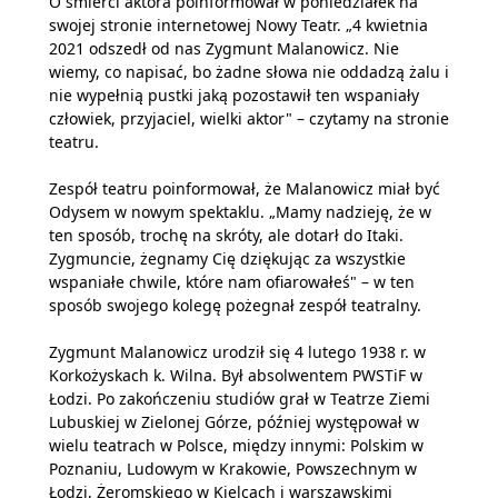
O śmierci aktora poinformował w poniedziałek na
swojej stronie internetowej Nowy Teatr. „4 kwietnia
2021 odszedł od nas Zygmunt Malanowicz. Nie
wiemy, co napisać, bo żadne słowa nie oddadzą żalu i
nie wypełnią pustki jaką pozostawił ten wspaniały
człowiek, przyjaciel, wielki aktor" – czytamy na stronie
teatru.
Zespół teatru poinformował, że Malanowicz miał być
Odysem w nowym spektaklu. „Mamy nadzieję, że w
ten sposób, trochę na skróty, ale dotarł do Itaki.
Zygmuncie, żegnamy Cię dziękując za wszystkie
wspaniałe chwile, które nam ofiarowałeś" – w ten
sposób swojego kolegę pożegnał zespół teatralny.
Zygmunt Malanowicz urodził się 4 lutego 1938 r. w
Korkożyskach k. Wilna. Był absolwentem PWSTiF w
Łodzi. Po zakończeniu studiów grał w Teatrze Ziemi
Lubuskiej w Zielonej Górze, później występował w
wielu teatrach w Polsce, między innymi: Polskim w
Poznaniu, Ludowym w Krakowie, Powszechnym w
Łodzi, Żeromskiego w Kielcach i warszawskimi