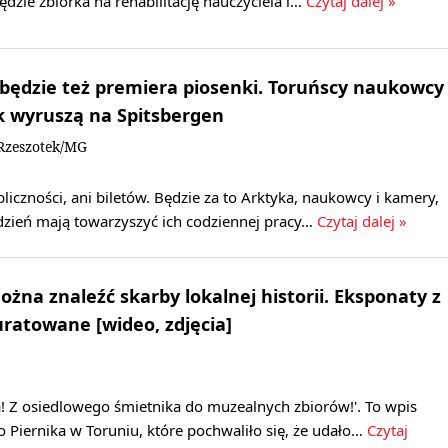
ędzie zbiórka na rehabilitację nauczyciela i…
Czytaj dalej »
 będzie też premiera piosenki. Toruńscy naukowcy
k wyruszą na Spitsbergen
Rzeszotek/MG
bliczności, ani biletów. Będzie za to Arktyka, naukowcy i kamery,
ydzień mają towarzyszyć ich codziennej pracy…
Czytaj dalej »
żna znaleźć skarby lokalnej historii. Eksponaty z
uratowane [wideo, zdjęcia]
! Z osiedlowego śmietnika do muzealnych zbiorów!'. To wpis
Piernika w Toruniu, które pochwaliło się, że udało…
Czytaj