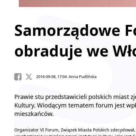
Samorządowe F
obraduje we Wł
2016-09-08, 17:04 Anna Pudlińska
Prawie stu przedstawicieli polskich mias
Kultury. Wiodącym tematem forum jest wpł
mieszkańców.
Organizator VI Forum, Związek Miasta Polskich zdecydowa