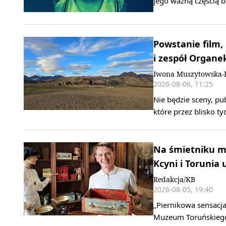
jego ważną częścią b
Powstanie film,
i zespół Organe
Iwona Muszytowska-
2026-08-06, 11:25
Nie będzie sceny, pu
które przez blisko t
Na śmietniku mo
Kcyni i Torunia 
Redakcja/KB
2026-08-05, 19:40
„Piernikowa sensacja
Muzeum Toruńskiego 