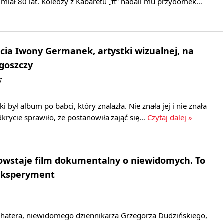
miał 80 lat. Koledzy z Kabaretu „π” nadali mu przydomek…
ęcia Iwony Germanek, artystki wizualnej, na
goszczy
W
tki był album po babci, który znalazła. Nie znała jej i nie znała
krycie sprawiło, że postanowiła zająć się…
Czytaj dalej »
owstaje film dokumentalny o niewidomych. To
eksperyment
atera, niewidomego dziennikarza Grzegorza Dudzińskiego,