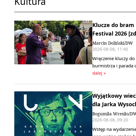
Kultura
Klucze do bram 
Festival 2026 [zd
Marcin Doliński/DW
2026-08-08, 11:40
Wręczenie kluczy do
burmistrza i parada 
dalej »
Wyjątkowy wiecz
dla Jarka Wysoc
Bogumiła Wresiło/D
2026-08-08, 09:20
Wstęp na wydarzenie,