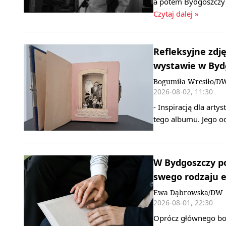
a potem Bydgoszczy 
Czytaj dalej »
Refleksyjne zdj
wystawie w Byd
Bogumiła Wresiło/D
2026-08-02, 11:30
- Inspiracją dla artys
tego albumu. Jego od
W Bydgoszczy p
swego rodzaju 
Ewa Dąbrowska/DW
2026-08-01, 22:30
Oprócz głównego boh