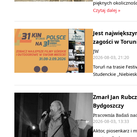
pięknych okolicznoś
Czytaj dalej »
Jest największy
zagości w Torun
JW
2026-08-03, 21:20
Toruń na trasie Fest
Studenckie „Niebie
Zmarł Jan Rubcz
Bydgoszczy
Pracownia Badań nad
2026-08-03, 13:33
Aktor, piosenkarz i