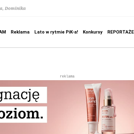
na, Dominika
AM
Reklama
Lato w rytmie PiK-a!
Konkursy
REPORTAŻE
reklama