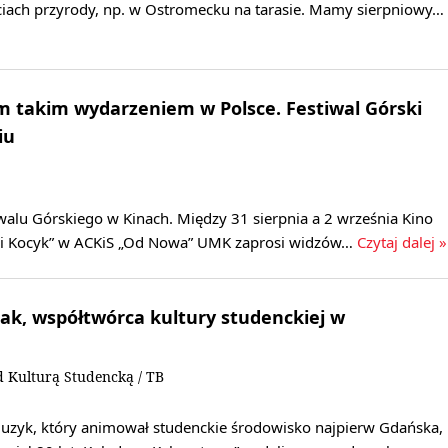
ciach przyrody, np. w Ostromecku na tarasie. Mamy sierpniowy…
m takim wydarzeniem w Polsce. Festiwal Górski
iu
iwalu Górskiego w Kinach. Między 31 sierpnia a 2 września Kino
ski Kocyk” w ACKiS „Od Nowa” UMK zaprosi widzów…
Czytaj dalej »
ak, współtwórca kultury studenckiej w
 Kulturą Studencką / TB
 muzyk, który animował studenckie środowisko najpierw Gdańska,