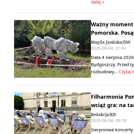
dalej »
Ważny moment n
Pomorska. Posągi
Magda Jasińska/DW
2026-08-04, 21:43
Data 4 sierpnia 2026
Bydgoszczy. Przed 
rozbudowy…
Czytaj 
Filharmonia Po
wciąż gra: na t
Redakcja/KB
2026-08-04, 09:18
Sierpniowe koncerty 