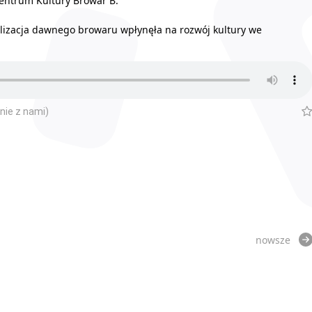
 Centrum Kultury Browar B.
alizacja dawnego browaru wpłynęła na rozwój kultury we
nie z nami)
nowsze