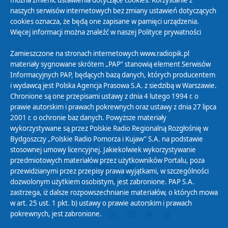
można zmienić ustawienia dotyczące cookies. Korzystanie z
Polityka Prywatności
naszych serwisów internetowych bez zmiany ustawień dotyczących
Zasady korzystania z Serwisu
cookies oznacza, że będą one zapisane w pamięci urządzenia.
Więcej informacji można znaleźć w naszej
Polityce prywatności
Organizacje Pożytku Publicznego
Cyfryzacja DAB+
Zamieszczone na stronach internetowych www.radiopik.pl
materiały sygnowane skrótem „PAP” stanowią element Serwisów
Polityka ochrony danych osobowych
Informacyjnych PAP, będących bazą danych, których producentem
Abonament
i wydawcą jest Polska Agencja Prasowa S.A. z siedzibą w Warszawie.
Zamówienia publiczne
Chronione są one przepisami ustawy z dnia 4 lutego 1994 r. o
prawie autorskim i prawach pokrewnych oraz ustawy z dnia 27 lipca
2001 r. o ochronie baz danych. Powyższe materiały
Biuletyn Informacji Publicznej
wykorzystywane są przez Polskie Radio Regionalną Rozgłośnię w
Bydgoszczy „Polskie Radio Pomorza i Kujaw” S.A. na podstawie
stosownej umowy licencyjnej. Jakiekolwiek wykorzystywanie
przedmiotowych materiałów przez użytkowników Portalu, poza
przewidzianymi przez przepisy prawa wyjątkami, w szczególności
dozwolonym użytkiem osobistym, jest zabronione. PAP S.A.
zastrzega, iż dalsze rozpowszechnianie materiałów, o których mowa
w art. 25 ust. 1 pkt. b) ustawy o prawie autorskim i prawach
pokrewnych, jest zabronione.