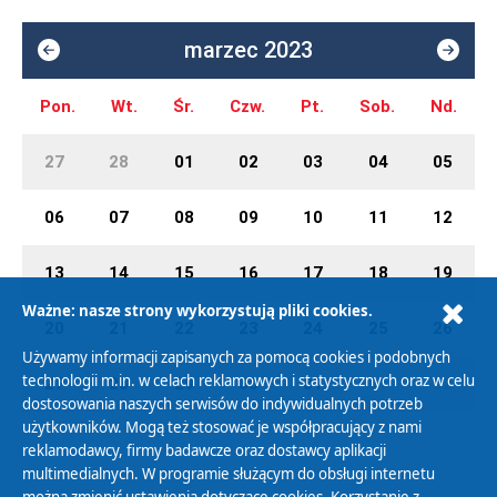
marzec 2023
Pon.
Wt.
Śr.
Czw.
Pt.
Sob.
Nd.
27
28
01
02
03
04
05
06
07
08
09
10
11
12
13
14
15
16
17
18
19
Ważne: nasze strony wykorzystują pliki cookies.
20
21
22
23
24
25
26
Używamy informacji zapisanych za pomocą cookies i podobnych
technologii m.in. w celach reklamowych i statystycznych oraz w celu
27
28
29
30
31
01
02
dostosowania naszych serwisów do indywidualnych potrzeb
użytkowników. Mogą też stosować je współpracujący z nami
reklamodawcy, firmy badawcze oraz dostawcy aplikacji
multimedialnych. W programie służącym do obsługi internetu